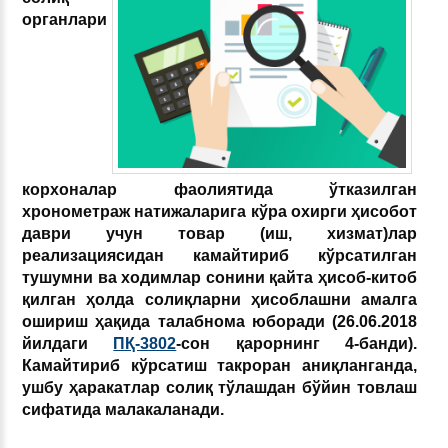
органлари
корхоналар фаолиятида ўтказилган
хронометраж натижаларига кўра охирги ҳисобот
даври учун товар (иш, хизмат)лар
реализациясидан камайтириб кўрсатилган
тушумни ва ходимлар сонини қайта ҳисоб-китоб
қилган ҳолда солиқларни ҳисоблашни амалга
ошириш ҳақида талабнома юборади (26.06.2018
йилдаги
ПҚ-3802
-сон қарорнинг 4-банди).
Камайтириб кўрсатиш такроран аниқланганда,
ушбу ҳаракатлар солиқ тўлашдан бўйин товлаш
сифатида малакаланади.