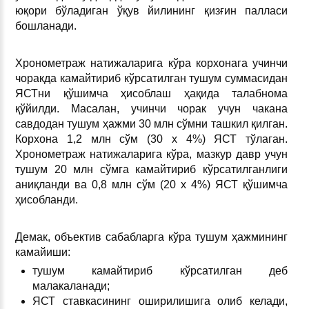
юқори бўладиган ўқув йилининг қизғин палласи
бошланади.
Хронометраж натижаларига кўра корхонага учинчи
чоракда камайтириб кўрсатилган тушум суммасидан
ЯСТни қўшимча ҳисоблаш ҳақида талабнома
қўйилди. Масалан, учинчи чорак учун чакана
савдодан тушум ҳажми 30 млн сўмни ташкил қилган.
Корхона 1,2 млн сўм (30 х 4%) ЯСТ тўлаган.
Хронометраж натижаларига кўра, мазкур давр учун
тушум 20 млн сўмга камайтириб кўрсатилганлиги
аниқланди ва 0,8 млн сўм (20 х 4%) ЯСТ қўшимча
ҳисобланди.
Демак, объектив сабабларга кўра тушум ҳажмининг
камайиши:
тушум камайтириб кўрсатилган деб
малакаланади;
ЯСТ ставкасининг оширилишига олиб келади,