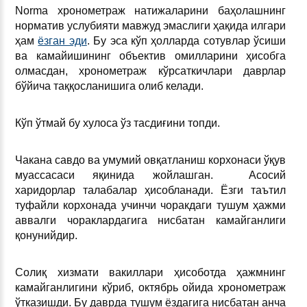
Norma хронометраж натижаларини баҳолашнинг
норматив услубияти мавжуд эмаслиги ҳақида илгари
ҳам
ёзган эди
. Бу эса кўп ҳолларда сотувлар ўсиши
ва камайишининг объектив омилларини ҳисобга
олмасдан, хронометраж кўрсаткичлари даврлар
бўйича таққосланишига олиб келади.
Кўп ўтмай бу хулоса ўз тасдиғини топди.
Чакана савдо ва умумий овқатланиш корхонаси ўқув
муассасаси яқинида жойлашган. Асосий
харидорлар талабалар ҳисобланади. Ёзги таътил
туфайли корхонада учинчи чоракдаги тушум ҳажми
аввалги чораклардагига нисбатан камайганлиги
қонунийдир.
Солиқ хизмати вакиллари ҳисоботда ҳажмнинг
камайганлигини кўриб, октябрь ойида хронометраж
ўтказишди. Бу даврда тушум ёздагига нисбатан анча