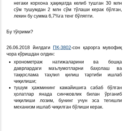
негаки корхона ҳақиқатда келиб тушган 30 млн
сўм тушумдан 2 млн сўм тўлаши керак бўлган,
лекин бу сумма 6,7%га тенг бўляпти.
Бу тўғрими?
26.06.2018 йилдаги
ПҚ-3802
-сон қарорга мувофиқ
чора кўришдан олдин:
хронометраж натижаларини ва бошқа
даврлардаги маълумотларни баҳолаш ва
таққослама таҳлил қилиш тартиби ишлаб
чиқилиши;
тушум ҳажмининг камайишига сабаб бўлган
ҳолатлар янада синчковлик билан ўрганиб
чиқилиши лозим, бунинг учун эса тегишли
механизм ишлаб чиқилган бўлиши керак.