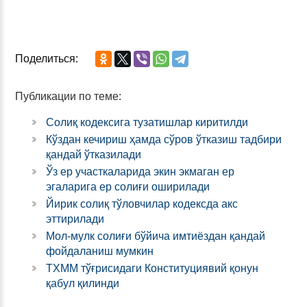
Поделиться:
Публикации по теме:
Солиқ кодексига тузатишлар киритилди
Кўздан кечириш ҳамда сўров ўтказиш тадбири
қандай ўтказилади
Ўз ер участкаларида экин экмаган ер
эгаларига ер солиғи оширилади
Йирик солиқ тўловчилар кодексда акс
эттирилади
Мол-мулк солиғи бўйича имтиёздан қандай
фойдаланиш мумкин
ТХММ тўғрисидаги Конституциявий қонун
қабул қилинди