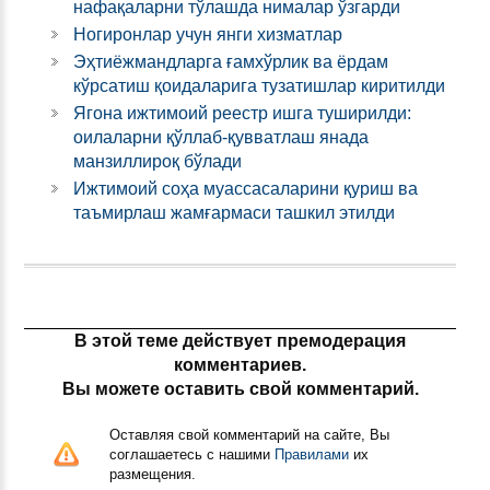
нафақаларни тўлашда нималар ўзгарди
Ногиронлар учун янги хизматлар
Эҳтиёжмандларга ғамхўрлик ва ёрдам
кўрсатиш қоидаларига тузатишлар киритилди
Ягона ижтимоий реестр ишга туширилди:
оилаларни қўллаб-қувватлаш янада
манзиллироқ бўлади
Ижтимоий соҳа муассасаларини қуриш ва
таъмирлаш жамғармаси ташкил этилди
В этой теме действует премодерация
комментариев.
Вы можете оставить свой комментарий.
Оставляя свой комментарий на сайте, Вы
соглашаетесь с нашими
Правилами
их
размещения.