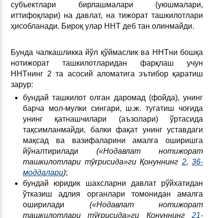
субъектлари бирлашмалари (уюшмалари,
иттифоқлари) на давлат, на тижорат ташкилотлари
ҳисобланади. Бироқ улар ННТ деб тан олинмайди.
Бунда чалкашликка йўл қўймаслик ва ННТни бошқа
нотижорат ташкилотларидан фарқлаш учун
ННТнинг 2 та асосий аломатига эътибор қаратиш
зарур:
бундай ташкилот олган даромад (фойда), унинг
барча мол-мулки сингари, ш.ж. тугатиш чоғида
унинг қатнашчилари (аъзолари) ўртасида
тақсимланмайди, балки фақат унинг уставдаги
мақсад ва вазифаларини амалга оширишга
йўналтирилади
(«Нодавлат нотижорат
ташкилотлари тўғрисида»ги Қонуннинг
2
,
36-
моддалари
)
;
бундай юридик шахсларни давлат рўйхатидан
ўтказиш адлия органлари томонидан амалга
оширилади
(«Нодавлат нотижорат
ташкилотлари тўғрисида»ги Қонуннинг
21-