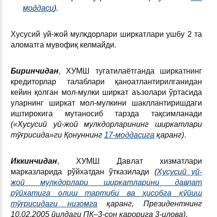
моддаси
).
Хусусий уй-жой мулкдорлари ширкатлари ушбу 2 та
аломатга мувофиқ келмайди.
Биринчидан
, ХУМШ тугатилаётганда ширкатнинг
кредиторлар талаблари қаноатлантирилганидан
кейин қолган мол-мулки ширкат аъзолари ўртасида
уларнинг ширкат мол-мулкини шакллантиришдаги
иштирокига мутаносиб тарзда тақсимланади
(«Хусусий уй-жой мулкдорларининг ширкатлари
тўғрисида»ги Қонуннинг
17-моддасига
қаранг)
.
Иккинчидан
, ХУМШ Давлат хизматлари
марказларида рўйхатдан ўтказилади
(
Хусусий уй-
жой мулкдорлари ширкатларини давлат
рўйхатига олиш тартиби ва ҳисобга қўйиш
тўғрисидаги низомга
қаранг, Президентнинг
10.02.2005 йилдаги ПҚ–3-сон қарорига 3-илова)
.