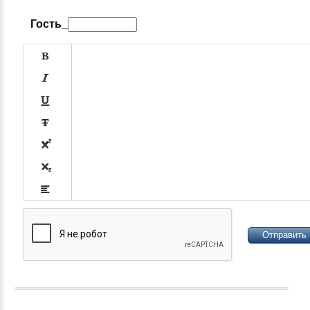
Гость_












