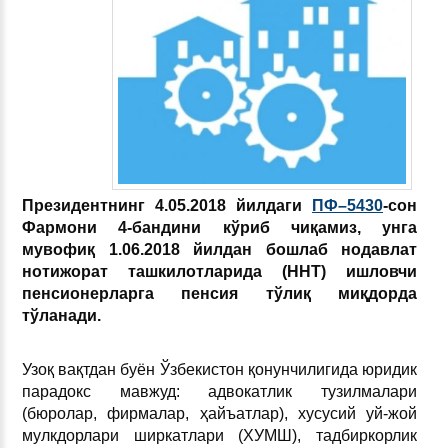
Президентнинг 4.05.2018 йилдаги
ПФ–5430
-сон
Фармони 4-бандини кўриб чиқамиз, унга
мувофиқ 1.06.2018 йилдан бошлаб нодавлат
нотижорат ташкилотларида (ННТ) ишловчи
пенсионерларга пенсия тўлиқ миқдорда
тўланади.
Узоқ вақтдан буён Ўзбекистон қонунчилигида юридик
парадокс мавжуд: адвокатлик тузилмалари
(бюролар, фирмалар, ҳайъатлар), хусусий уй-жой
мулкдорлари ширкатлари (ХУМШ), тадбиркорлик