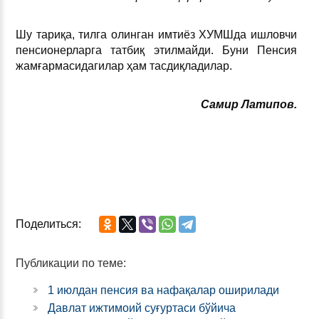
Шу тариқа, тилга олинган имтиёз ХУМШда ишловчи
пенсионерларга татбиқ этилмайди. Буни Пенсия
жамғармасидагилар ҳам тасдиқладилар.
Самир Латипов.
Поделиться:
Публикации по теме:
1 июлдан пенсия ва нафақалар оширилади
Давлат ижтимоий суғуртаси бўйича