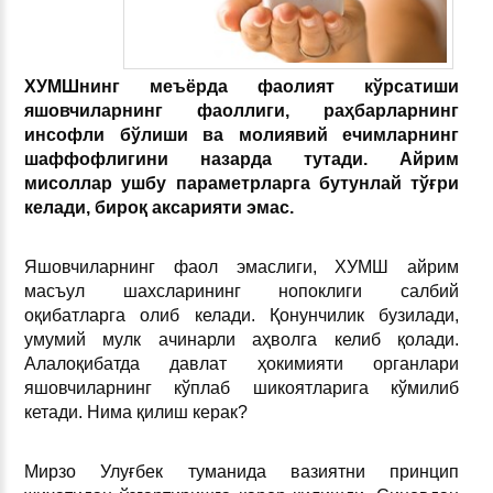
ХУМШнинг меъёрда фаолият кўрсатиши
яшовчиларнинг фаоллиги, раҳбарларнинг
инсофли бўлиши ва молиявий ечимларнинг
шаффофлигини назарда тутади. Айрим
мисоллар ушбу параметрларга бутунлай тўғри
келади, бироқ аксарияти эмас.
Яшовчиларнинг фаол эмаслиги, ХУМШ айрим
масъул шахсларининг нопоклиги салбий
оқибатларга олиб келади. Қонунчилик бузилади,
умумий мулк ачинарли аҳволга келиб қолади.
Алалоқибатда давлат ҳокимияти органлари
яшовчиларнинг кўплаб шикоятларига кўмилиб
кетади. Нима қилиш керак?
Мирзо Улуғбек туманида вазиятни принцип