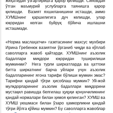
жиҳатидан ўзгартиришга қарор қилишди. Синовдан
ўтган маъмурий услубларга таянишга қарор
қилишди. Вазият яхшиланишини исташди, аммо
ХУМШнинг қаршилигига дуч келишди, улар
юқоридан келган буйруқ бўйича ишлашни
исташмади.
«Норма маслаҳатчи» газетасининг махсус мухбири
Ирина Гребенюк вазиятни ўрганиб чиқди ва кўплаб
саволларга жавоб қайтарди. ХУМШнинг аъзолик
бадаллари миқдори юқоридан туширилиши
мумкинми? Нега турли ширкатларда ва ҳаттоки
битта ширкатнинг барча уйлари учун аъзолик
бадалларининг ягона тарифи бўлиши мумкин эмас?
Тарифни қандай тўғри ҳисоблаш мумкин? Уй-жой
мулкдорларининг аъзолик бадаллари миқдорини
мустақил равишда белгилаш ҳуқуқи қонунчиликнинг
қандай нормалари билан ҳимоя қилинган? ХУМШ ва
ХУМШ уюшмаси билан ўзаро ҳамкорликни қандай
тўғри йўлга қўйиш мумкин? Бу саволларга жавоблар