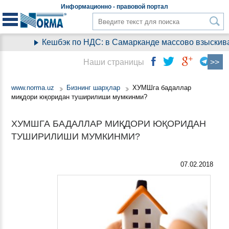
Информационно - правовой
портал
Кешбэк по НДС: в Самарканде массово взыскиваю
Наши страницы
www.norma.uz
Бизнинг шарҳлар
ХУМШга бадаллар
миқдори юқоридан туширилиши мумкинми?
ХУМШГА БАДАЛЛАР МИҚДОРИ ЮҚОРИДАН
ТУШИРИЛИШИ МУМКИНМИ?
07.02.2018