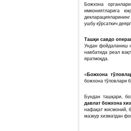
Божхона органлари
имкониятларига ю
декларацияларининг 
ушбу кўрсаткич деяр
Ташқи савдо опера
Ундан фойдаланиш н
навбатида реал вақ
яратмоқда.
«
Божхона тўловла
божхона тўловлари 
Бундан ташқари, б
давлат божхона хи
нафақат жисмоний, 
мазкур хизматдан фо