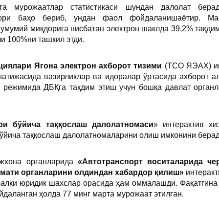
га мурожаатлар статистикаси шундан далолат бера
қори баҳо бериб, ундан фаол фойдаланишаётир. Ма
умумий миқдорига нисбатан электрон шаклда 39,2% тақдим 
ли 100%ни ташкил этди.
циялари Ягона электрон ахборот тизими
(ТСО ЯЭАХ) ин
атижасида вазирликлар ва идоралар ўртасида ахборот алм
т режимида ДБҚга тақдим этиш учун бошқа давлат орган
ри бўйича таққослаш далолатномаси
» интерактив х
бўйича таққослаш далолатномаларини олиш имконини бера
ожхона органларида
«
Автотранспорт воситаларида че
змати органларини олдиндан хабардор қилиш
»
интеракт
балки юридик шахслар орасида ҳам оммалашди. Фақатгина 
йдаланган ҳолда 77 минг марта мурожаат этилган.