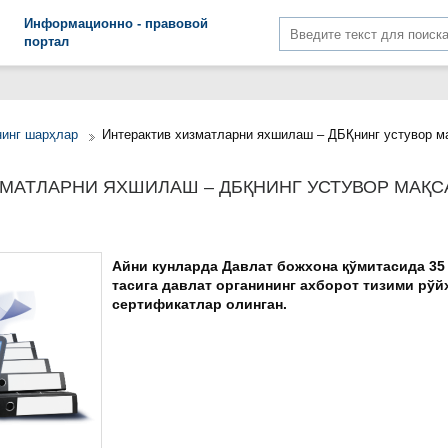
Информационно - правовой
портал
нинг шарҳлар
Интерактив хизматларни яхшилаш – ДБҚнинг устувор м
ЗМАТЛАРНИ ЯХШИЛАШ – ДБҚНИНГ УСТУВОР МАҚ
Айни кунларда Давлат божхона қўмитасида 35
тасига давлат органининг ахборот тизими рўй
сертификатлар олинган.