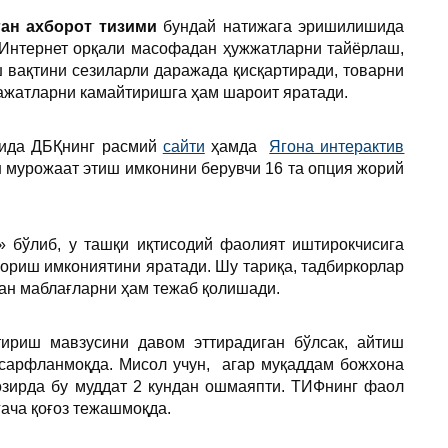
ан ахборот тизими
бундай натижага эришилишида
 Интернет орқали масофадан ҳужжатларни тайёрлаш,
вақтини сезиларли даражада қисқартиради, товарни
ажатларни камайтиришга ҳам шароит яратади.
дида ДБҚнинг расмий
сайти
ҳамда
Ягона интерактив
 мурожаат этиш имконини берувчи 16 та опция жорий
» бўлиб, у ташқи иқтисодий фаолият иштирокчисига
ориш имкониятини яратади. Шу тариқа, тадбиркорлар
ган маблағларни ҳам тежаб қолишади.
ириш мавзусини давом эттирадиган бўлсак, айтиш
 сарфланмоқда. Мисол учун, агар муқаддам божхона
озирда бу муддат 2 кундан ошмаяпти. ТИФнинг фаол
ача қоғоз тежашмоқда.