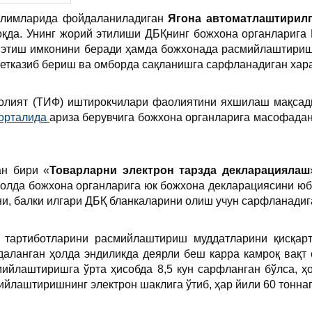
бўлимларида фойдаланиладиган
Ягона автоматлаштирилг
оқда. Унинг жорий этилиши ДБҚнинг божхона органларига
 этиш имконини беради ҳамда божхонада расмийлаштириш 
 етказиб бериш ва омборда сақланишга сарфланадиган хар
олият (ТИФ) иштирокчилари фаолиятини яхшилаш мақса
порталида
ариза берувчига божхона органларига масофадан
ан бири «
Товарларни
э
лектрон
тарзда
деклар
ациялаш
олда божхона органларига юк божхона декларациясини юб
ни, балки илгари ДБҚ бланкаларини олиш учун сарфланади
 тартиботларини расмийлаштириш муддатларини қисқарт
даланган ҳолда эндиликда деярли беш карра камроқ вақт
мийлаштиришга ўрта ҳисобда 8,5 кун сарфланган бўлса, ҳ
йлаштиришнинг электрон шаклига ўтиб, ҳар йили 60 тоннаг