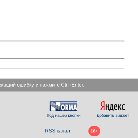
жащий ошибку, и нажмите Ctrl+Enter.
Код нашей кнопки
Добавить виджет
RSS канал
18+