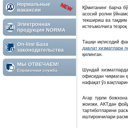
Нормальные
Қўмитанинг барча 
вакансии
асосий ролни ўйнам
текшириш ва тақдим
Электронная
истеъмолчига тезроқ
продукция NORMA
Ташқи иқтисодий фа
On-line База
давлат хизматлари 
законодательства
қилинган.
МЫ ОТВЕЧАЕМ!
Шундай хизматлард
Справочная служба
офисидан чиқмаган ҳ
нафақат ўз вақтлари
Агар турли божхона
жоизки, АКТдан фой
тартиботларини рас
иштирокчилари расми