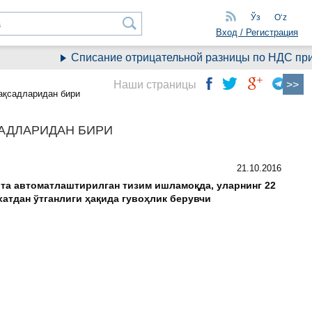
Ўз
Oʻz
Вход / Регистрация
Списание отрицательной разницы по НДС при пе
Наши страницы
ақсадларидан бири
САДЛАРИДАН БИРИ
21.10.2016
 та автоматлаштирилган тизим ишламоқда, уларнинг 22
хатдан ўтганлиги ҳақида гувоҳлик берувчи