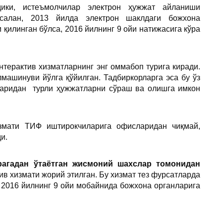
дики, истеъмолчилар электрон ҳужжат айланиши
салан, 2013 йилда электрон шаклдаги божхона
қилинган бўлса, 2016 йилнинг 9 ойи натижасига кўра
терактив хизматларнинг энг оммабоп турига киради.
ашинуви йўлга қўйилган. Тадбиркорларга эса бу ўз
ларидан турли ҳужжатларни сўраш ва олишга имкон
измати ТИФ иштирокчиларига офисларидан чиқмай,
ди.
рагадан ўтаётган жисмоний шахслар томонидан
ив хизмати жорий этилган. Бу хизмат тез фурсатларда
2016 йилнинг 9 ойи мобайнида божхона органларига