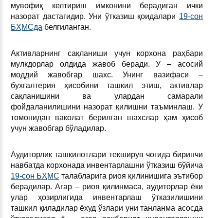
мувофиқ келтириш имконини берадиган ички
назорат дастагидир. Уни ўтказиш қоидалари
19-сон
БҲМСда
белгиланган.
Активларнинг сақланиши учун корхона раҳбари
мулкдорлар олдида жавоб беради. У – асосий
моддий жавобгар шахс. Унинг вазифаси –
бухгалтерия ҳисобини ташкил этиш, активлар
сақланишини ва улардан самарали
фойдаланилишини назорат қилишни таъминлаш. У
томонидан ваколат берилган шахслар ҳам ҳисоб
учун жавобгар бўладилар.
Аудиторлик ташкилотлари текширув чоғида биринчи
навбатда корхонада инвентарлашни ўтказиш бўйича
19-сон БҲМС
талабларига риоя қилинишига эътибор
берадилар. Агар – риоя қилинмаса, аудиторлар ёки
улар ҳозирлигида инвентарлаш ўтказилишини
ташкил қиладилар ёхуд ўзлари уни танланма асосда