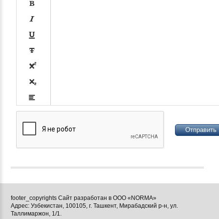














footer_copyrights Сайт разработан в ООО «NORMA»
Адрес: Узбекистан, 100105, г. Ташкент, Мирабадский р-н, ул.

Таллимаржон, 1/1.