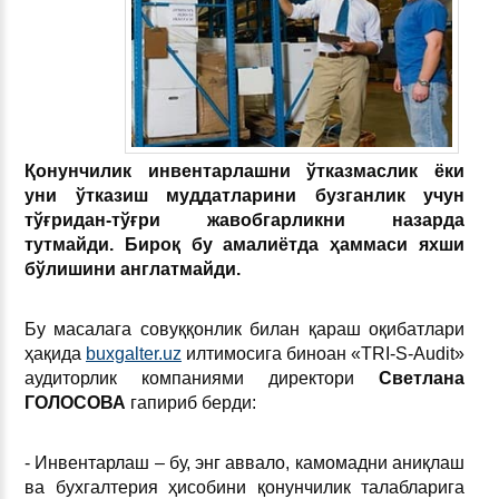
Қонунчилик инвентарлашни ўтказмаслик ёки
уни ўтказиш муддатларини бузганлик учун
тўғридан-тўғри жавобгарликни назарда
тутмайди. Бироқ бу амалиётда ҳаммаси яхши
бўлишини англатмайди.
Бу масалага совуққонлик билан қараш оқибатлари
ҳақида
buxgalter.uz
илтимосига биноан «TRI-S-Audit»
аудиторлик компаниями директори
Светлана
ГОЛОСОВА
гапириб берди:
- Инвентарлаш – бу, энг аввало, камомадни аниқлаш
ва бухгалтерия ҳисобини қонунчилик талабларига