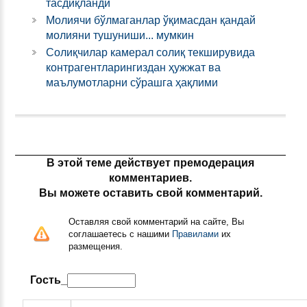
тасдиқланди
Молиячи бўлмаганлар ўқимасдан қандай
молияни тушуниши... мумкин
Солиқчилар камерал солиқ текширувида
контрагентларингиздан ҳужжат ва
маълумотларни сўрашга ҳақлими
В этой теме действует премодерация
комментариев.
Вы можете оставить свой комментарий.
Оставляя свой комментарий на сайте, Вы
соглашаетесь с нашими
Правилами
их
размещения.
Гость_