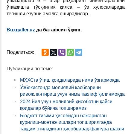
ўтказадилар ё – агар раҳбарият инвентарлашни
ўтказишга тўсқинлик қилса – ўз хулосаларида
тегишли ёзувни амалга оширадилар.
Buxgalter.uz
да батафсил ўқинг.
Поделиться:
Публикации по теме:
МҲХСга ўтиш қоидаларида нима ўзгармоқда
Ўзбекистонда молиявий касбларини
ривожлантириш учун нима таклиф қилинмоқда
2024 йил учун молиявий ҳисоботни қайси
қоидалар бўйича топширамиз
Бюджет тизими ҳисобидан бажарилган
қурилиш-монтаж ишлари топширилганда
тақдим этиладиган ҳисобварақ-фактура шакли