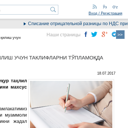
Ўз
Oʻz
Вход / Регистрация
Списание отрицательной разницы по НДС при пе
Наши страницы
 қилиш учун
ИЛИШ УЧУН ТАКЛИФЛАРНИ ТЎПЛАМОҚДА
18.07.2017
уқур таҳлил
ини махсус
амлакатимиз
ги муаммоли
ликни жадал