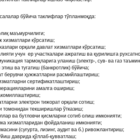
асалалар бўйича таклифлар тўпланмоқда:
олиқ маъмурчилиги;
к хизматлари кўрсатиш;
рказлари орқали давлат хизматлари кўрсатиш;
лияти учун ер участкалари ажратиш ва қурилишга рухсатн
никация тармоқларига уланиш (электр-, сув- ва газ таъмин
этиш ва тугатиш (банкротлик) бўйича;
ат берувчи ҳужжатларни расмийлаштириш;
хизматларни сертификатлаштириш;
операцияларини амалга ошириш;
такомиллаштириш;
атларни электрон тижорат орқали сотиш;
и томонидан текширишлар ўтказиш;
ллар ва бутловчи қисмларни сотиб олиш имконияти;
ика хизматларидан фойдаланиш имконияти;
асини (суғурта, лизинг, аудит ва б.) ривожлантириш;
ўйиш даврида қўллаб-қувватлаш;