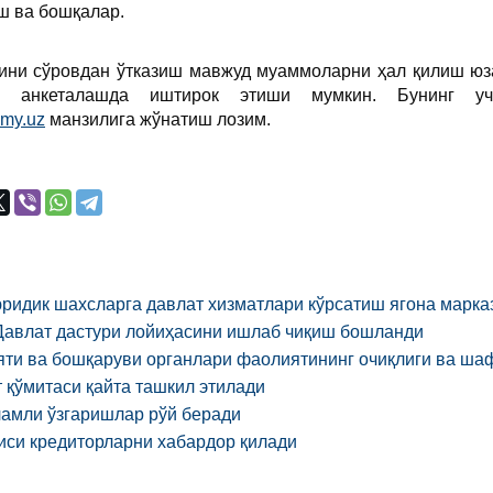
ш ва бошқалар.
рини сўровдан ўтказиш мавжуд муаммоларни ҳал қилиш юз
ар анкеталашда иштирок этиши мумкин. Бунинг у
my.uz
манзилига жўнатиш лозим.
ридик шахсларга давлат хизматлари кўрсатиш ягона марка
 Давлат дастури лойиҳасини ишлаб чиқиш бошланди
яти ва бошқаруви органлари фаолиятининг очиқлиги ва шаф
 қўмитаси қайта ташкил этилади
ламли ўзгаришлар рўй беради
иси кредиторларни хабардор қилади