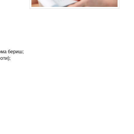
ома бериш;
оти);