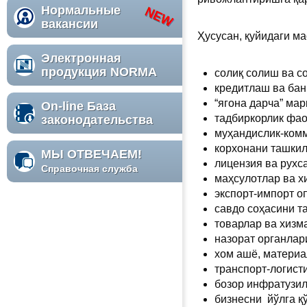
Нормальные
вакансии
Ҳусусан, қуйидаги м
Электронная
продукция NORMA
солиқ солиш ва с
кредитлаш ва бан
“ягона дарча” ма
On-line База
тадбиркорлик фао
законодательства
муҳандислик-комму
корхонани ташкил 
МЫ ОТВЕЧАЕМ!
лицензия ва рухс
Справочная служба
маҳсулотлар ва 
экспорт-импорт 
савдо соҳасини 
товарлар ва хизм
назорат органлар
хом ашё, материа
транспорт-логист
бозор инфратузилм
бизнесни йўлга қ