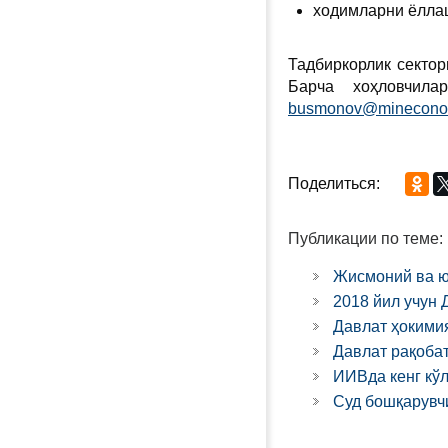
ходимларни ёлла
Тадбиркорлик секто
Барча хоҳловчил
busmonov@minecono
Поделиться:
Публикации по теме:
Жисмоний ва ю
2018 йил учун
Давлат ҳокими
Давлат рақобат
ИИВда кенг кў
Суд бошқарувч