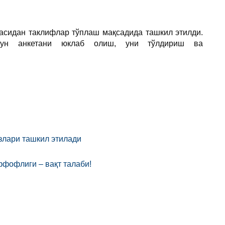
асидан таклифлар тўплаш мақсадида ташкил этилди.
чун анкетани юклаб олиш, уни тўлдириш ва
злари ташкил этилади
фофлиги – вақт талаби!