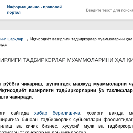
Информационно - правовой
портал
нинг шарҳлар
Иқтисодиёт вазирлиги тадбиркорлар муаммоларини ҳал
оқда
ЗИРЛИГИ ТАДБИРКОРЛАР МУАММОЛАРИНИ ҲАЛ Қ
 рўёбга чиқариш, шунингдек мавжуд муаммоларни ч
Иқтисодиёт вазирлиги тадбиркорларни ўз таклифлар
шга чақиради.
лиги сайтида
хабар берилишича
, ҳозирги вақтда м
шириғига биноан тадбиркорлик субъектлари фаолиятида
илиш ва кичик бизнес, хусусий мулк ва тадбиркор
атилган таклифлар ишлаб чиқилаётир.