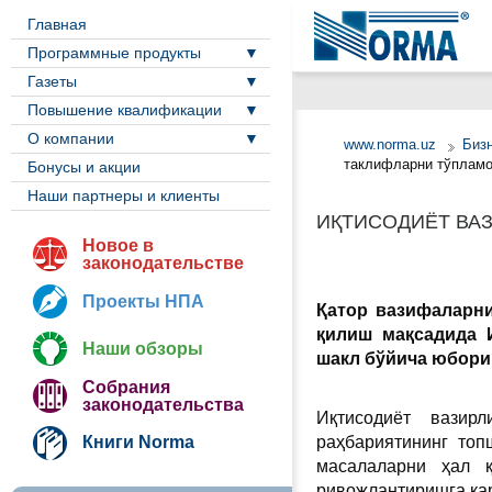
Главная
Программные продукты
Газеты
Повышение квалификации
О компании
www.norma.uz
Биз
таклифларни тўплам
Бонусы и акции
Наши партнеры и клиенты
ИҚТИСОДИЁТ ВА
Новое в
законодательстве
Проекты НПА
Қатор вазифаларни
қилиш мақсадида 
Наши обзоры
шакл бўйича юбори
Собрания
законодательства
Иқтисодиёт вазир
Книги Norma
раҳбариятининг топ
масалаларни ҳал қ
ривожлантиришга қар