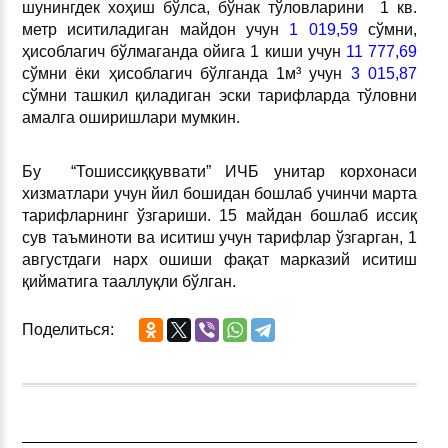
шунингдек хоҳиш бўлса, бўнак тўловларини 1 кв.
метр иситиладиган майдон учун
1 019,59
сўмни,
ҳисоблагич бўлмаганда ойига 1 киши учун
11 777,69
сўмни ёки ҳисоблагич бўлганда 1м³ учун
3 015,87
сўмни ташкил қиладиган эски тарифларда тўловни
амалга оширишлари мумкин.
Бу “Тошиссиққуввати” ИЧБ унитар корхонаси
хизматлари учун йил бошидан бошлаб учинчи марта
тарифларнинг ўзгариши. 15 майдан бошлаб иссиқ
сув таъминоти ва иситиш учун тарифлар ўзгарган, 1
августдаги нарх ошиши фақат марказий иситиш
қийматига тааллуқли бўлган.
Поделиться: