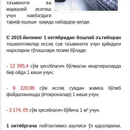
таъминоти ва
марказий иситиш
учун навбатдаги
тариф ошиши ҳақида хабардор қилди.
С
2015 йилнинг 1 октябридан бошлаб эътиборан
тошкентликлар иссиқ сув таъминоти учун қуйидаги
нархларни тўлашлари лозим бўлади:
-
12 395,4
сўм ҳисоблагич бўлмаган квартираларда
бир ойда 1 киши учун;
-
9 220,98
сўм иссиқ сувдан жамоа бўлиб
фойдаланишда (ётоқхоналар) 1 киши учун;
-
3 174, 05
сўм ҳисоблагич бўйича 1 м³ учун.
1 октябргача
пойтахтимиз аҳолиси ўз қарзларини,