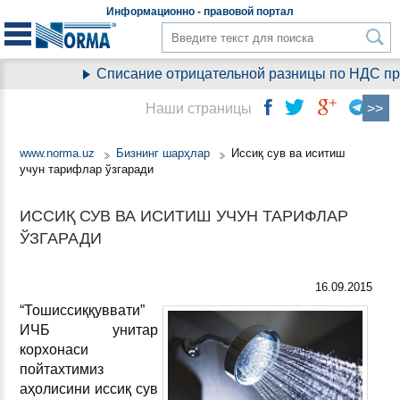
Информационно - правовой
портал
Списание отрицательной разницы по НДС при 
Наши страницы
www.norma.uz
Бизнинг шарҳлар
Иссиқ сув ва иситиш
учун тарифлар ўзгаради
ИССИҚ СУВ ВА ИСИТИШ УЧУН ТАРИФЛАР
ЎЗГАРАДИ
16.09.2015
“Тошиссиққуввати”
ИЧБ унитар
корхонаси
пойтахтимиз
аҳолисини иссиқ сув