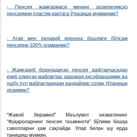
- Пенсия жамғармаси менинг розилигимсиз
пенсиямни пластик картага ўтказиши мумкинми?
- Агар мен оилавий корхона бошлиғи бўлсам
пенсияни 100% оламанми?
- Жамғариб бориладиган пенсия дафтарчасидан
ечиб олинган маблағлар даромад ҳисобланадими ва
ушбу пул маблағларидан қандайдир солиқ тўланиши
лозимми?
“Жавоб берамиз!” Маълумот хизматининг
“Фуқароларнинг пенсия таъминоти” бўлими бошқа
саволларни ҳам сақлайди. Улар билан шу ерда
танишиш мумкин.