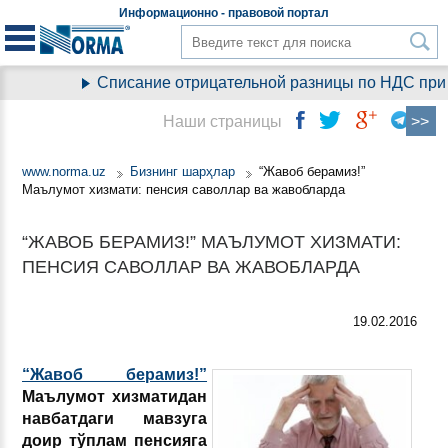
Информационно - правовой
портал
Списание отрицательной разницы по НДС при п
Наши страницы
www.norma.uz
Бизнинг шарҳлар
“Жавоб берамиз!”
Маълумот хизмати: пенсия саволлар ва жавобларда
“ЖАВОБ БЕРАМИЗ!” МАЪЛУМОТ ХИЗМАТИ:
ПЕНСИЯ САВОЛЛАР ВА ЖАВОБЛАРДА
19.02.2016
“Жавоб берамиз!”
Маълумот хизматидан
навбатдаги мавзуга
доир тўплам пенсияга