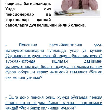
чиқишга бағишланади.
Унда сиз
пенсионерлар ва
корхоналар қандай
саволларга дуч келишини билиб оласиз.
- Пенсияни расмийлаштириш учун
маълумотномаларни тўплашда улар ўз кучини
йўқотмаслиги учун неча ой олдин тўплашим керак?
Туркманистонда ишлаган давримни
маълумотномалар билан тасдиқлаш керакми ва ким
сўров юбориши керак: ижтимоий таъминот бўлими
ёки менинг ўзимми?
- Ёшга доир пенсия олиш ҳуқуқи бўлганда пенсия
ёшига етган ходим билан меҳнат шартномаси
қандай тўғри бекор қилиниши мумкин?