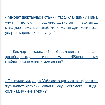
- Меҳнат дафтарчаси стажни тасдиқлайдими? Нима
учун пенсия расмийлаштирган вақтимда
маълумотномалар талаб қилинмаган эди, ҳозир эса
уларни тақдим қилиш зарур?
- Кимдир жамғариб бориладиган пенсия
ҳисобварағидан ишончнома бўйича пул
маблағларини олиши мумкинми?
- Пенсияга чиқишда Ўзбекистонда хизмат кўрсатган
журналист фахрий унвони учун устамага ЖШДС
солинадими ёки йўқми?