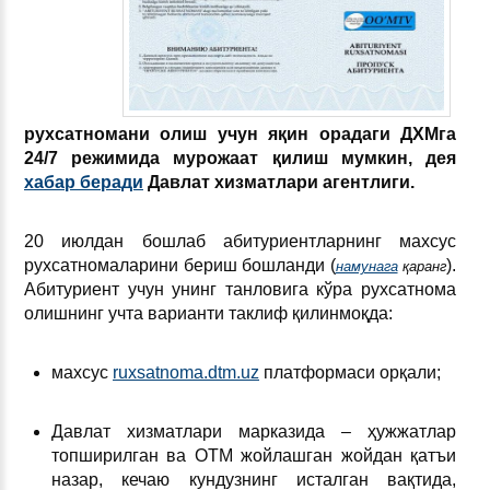
рухсатномани олиш учун яқин орадаги ДХМга
24/7 режимида мурожаат қилиш мумкин, дея
хабар беради
Давлат хизматлари агентлиги.
20 июлдан бошлаб абитуриентларнинг махсус
рухсатномаларини бериш бошланди (
).
намунага
қаранг
Абитуриент учун унинг танловига кўра рухсатнома
олишнинг учта варианти таклиф қилинмоқда:
махсус
ruxsatnoma.dtm.uz
платформаси орқали;
Давлат хизматлари марказида – ҳужжатлар
топширилган ва ОТМ жойлашган жойдан қатъи
назар, кечаю кундузнинг исталган вақтида,