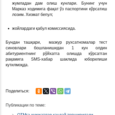
жумладан дам олиш кунлари. Бунинг учун
Марказ ходимига фақат ўз паспортини кўрсатиш
лозим. Хизмат бепул;
жойлардаги қабул комиссиясида.
Бундан ташқари, мазкур рухсатномалар тест
синовлари бошланишидан 1 кун олдин
абитуриентнинг рўйхатга олишда кўрсатган
рақамига SMS-хабар шаклида юборилиши
кутилмоқда.
Поделиться:
Публикации по теме:
ОТМга ҳужжатлар қандай топширилади