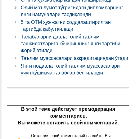
Олий маълумот тўғрисидаги дипломларнинг
янги намуналари тасдиқланди
5 та ОТМ ҳужжатни соддалаштирилган
тартибда қабул қилади
Талабаларни давлат олий таълим
ташкилотларига кўчиришнинг янги тартиби
жорий этилди
Таълим муассасалари аккредитациядан ўтади
Янги нодавлат олий таълим муассасалари
учун қўшимча талаблар белгиланди
В этой теме действует премодерация
комментариев.
Вы можете оставить свой комментарий.
Оставляя свой комментарий на сайте, Вы