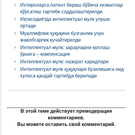
Ихтироларга патент бериш бўйича хизматлар
кўрсатиш тартиби соддалаштирилди
Иқтисодиётда интеллектуал мулк улуши
ортади
Муаллифлик ҳуқуқини бузганлик учун
жавобгарлик кучайтирилди
Интеллектуал мулк: зарарларни қоплаш
ўрнига – компенсация
Интеллектуал мулк: назорат харидлари
Интеллектуал мулк ҳуқуқлари бузилишига оид
хулоса қандай тартибда берилади
В этой теме действует премодерация
комментариев.
Вы можете оставить свой комментарий.