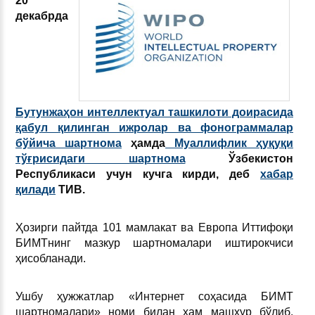
20
декабрда
Бутунжаҳон интеллектуал ташкилоти доирасида
қабул қилинган ижролар ва фонограммалар
бўйича шартнома
ҳамда
Муаллифлик ҳуқуқи
тўғрисидаги шартнома
Ўзбекистон
Республикаси учун кучга кирди, деб
хабар
қилади
ТИВ.
Ҳозирги пайтда 101 мамлакат ва Европа Иттифоқи
БИМТнинг мазкур шартномалари иштирокчиси
ҳисобланади.
Ушбу ҳужжатлар «Интернет соҳасида БИМТ
шартномалари» номи билан ҳам машҳур бўлиб,