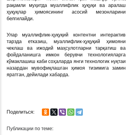
рақамли муҳитда муаллифлик ҳуқуқи ва аралаш
ҳуқуқлар ҳимоясининг асосий мезонларини
белгилайди.
Улар муаллифлик-ҳуқуқий контентни интерактив
тарзда етказиш, муаллифлик-ҳуқуқий ҳимояни
чеклаш ва ижодий маҳсулотларни тарқатиш ва
фойдаланишга имкон берувчи технологияларга
кўмаклашиш каби соҳаларда янги технологик нуқтаи
назардан мувофиқлашган ҳимоя тизимига замин
яратган, дейилади хабарда.
Поделиться:
Публикации по теме: