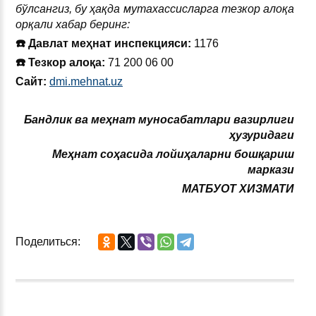
бўлсангиз, бу ҳақда мутахассисларга тезкор алоқа
орқали хабар беринг:
☎️ Давлат меҳнат инспек
ц
ияси:
1176
☎️ Тезкор алоқа:
71 200 06 00
Сайт:
dmi.mehnat.uz
Бандлик ва меҳнат муносабатлари вазирлиги
ҳузуридаги
Меҳнат соҳасида лойиҳаларни бошқариш
маркази
МАТБУОТ ХИЗМАТИ
Поделиться: