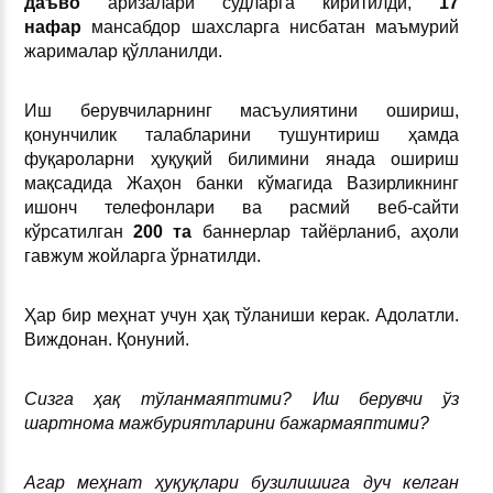
даъв
о
аризалари судларга киритилди,
17
нафар
мансабдор шахсларга нисбатан маъмурий
жарималар қўлланилди.
Иш берувчиларнинг масъулиятини ошириш,
қонунчилик талабларини тушунтириш ҳамда
фуқароларни ҳуқуқий билимини янада ошириш
мақсадида Жаҳон банки кўмагида Вазирликнинг
ишонч телефонлари ва расмий веб-сайти
кўрсатилган
200 та
баннерлар тайёрланиб, аҳоли
гавжум жойларга ўрнатилди.
Ҳар бир меҳнат учун ҳақ тўланиши керак. Адолатли.
Виждонан. Қонуний.
Сизга ҳақ тўланмаяптими? Иш берувчи ўз
шартнома мажбуриятларини бажармаяптими?
Агар меҳнат ҳуқуқлари бузилишига дуч келган