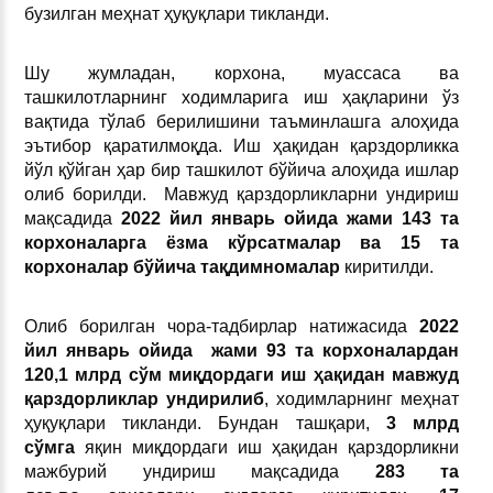
бузилган меҳнат ҳуқуқлари тикланди.
Шу жумладан, корхона, муассаса ва
ташкилотларнинг ходимларига иш ҳақларини ўз
вақтида тўлаб берилишини таъминлашга алоҳида
эътибор қаратилмоқда. Иш ҳақидан қарздорликка
йўл қўйган ҳар бир ташкилот бўйича алоҳида ишлар
олиб борилди. Мавжуд қарздорликларни ундириш
мақсадида
2022
йил январ
ь
ойида жами 143 та
корхоналарга ёзма кўрсатмалар ва 15 та
корхоналар бўйича тақдимномалар
киритилди.
Олиб борилган чора-тадбирлар натижасида
2022
йил январ
ь
ойида жами 93 та корхоналардан
120,1 млрд сўм миқдордаги иш ҳақидан мавжуд
қарздорликлар ундирилиб
, ходимларнинг меҳнат
ҳуқуқлари тикланди. Бундан ташқари,
3 млрд
сўмга
яқин миқдордаги иш ҳақидан қарздорликни
мажбурий ундириш мақсадида
283 та