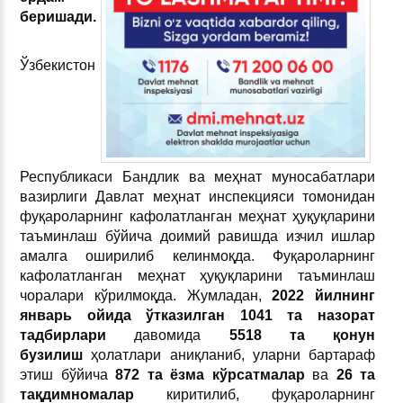
бер
ишади.
Ўзбекистон
Республикаси Бандлик ва меҳнат муносабатлари
вазирлиги Давлат меҳнат инспекцияси томонидан
фуқароларнинг кафолатланган меҳнат ҳуқуқларини
таъминлаш бўйича доимий равишда изчил ишлар
амалга оширилиб келинмоқда. Фуқароларнинг
кафолатланган меҳнат ҳуқуқларини таъминлаш
чоралари кўрилмоқда. Жумладан,
2022
йилнинг
январ
ь
ойида ўтказилган 1041 та назорат
тадбирлари
давомида
5518 та қонун
бузилиш
ҳолатлари аниқланиб, уларни бартараф
этиш бўйича
872 та ёзма кўрсатмалар
ва
26
та
тақдимномалар
киритилиб, фуқароларнинг