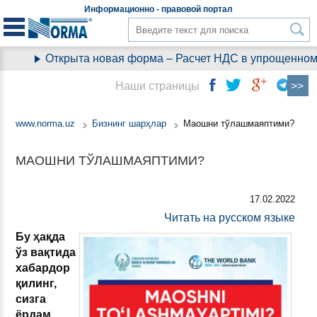
Информационно - правовой
портал
Открыта новая форма – Расчет НДС в упрощенном 
Наши страницы
www.norma.uz
Бизнинг шарҳлар
Маошни тўлашмаяптими?
МАОШНИ ТЎЛАШМАЯПТИМИ?
17.02.2022
Читать на русском языке
Бу ҳақда
ўз вақтида
хабардор
қилинг,
с
изга
ёрдам