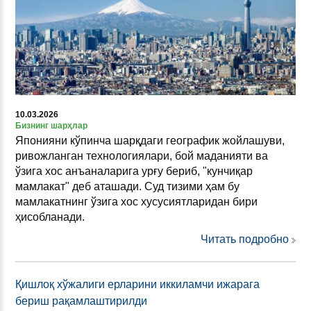
10.03.2026
Бизнинг шарҳлар
Японияни кўпинча шарқдаги географик жойлашуви,
ривожланган технологиялари, бой маданияти ва
ўзига хос анъаналарига урғу бериб, "кунчиқар
мамлакат" деб аташади. Суд тизими ҳам бу
мамлакатнинг ўзига хос хусусиятларидан бири
ҳисобланади.
Читать подробно
Қишлоқ хўжалиги ерларини иккиламчи ижарага
бериш рақамлаштирилди