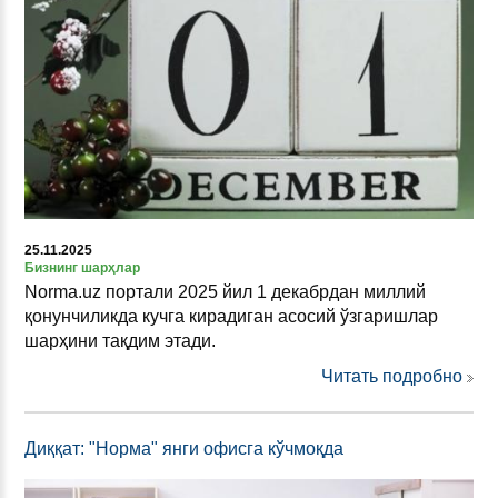
25.11.2025
Бизнинг шарҳлар
Norma.uz портали 2025 йил 1 декабрдан миллий
қонунчиликда кучга кирадиган асосий ўзгаришлар
шарҳини тақдим этади.
Читать подробно
Диққат: "Норма" янги офисга кўчмоқда