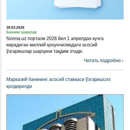
30.03.2026
Бизнинг шарҳлар
Norma.uz портали 2026 йил 1 апрелдан кучга
кирадиган миллий қонунчиликдаги асосий
ўзгаришлар шарҳини тақдим этади.
Читать подробно
Марказий банкнинг асосий ставкаси ўзгаришсиз
қолдирилди