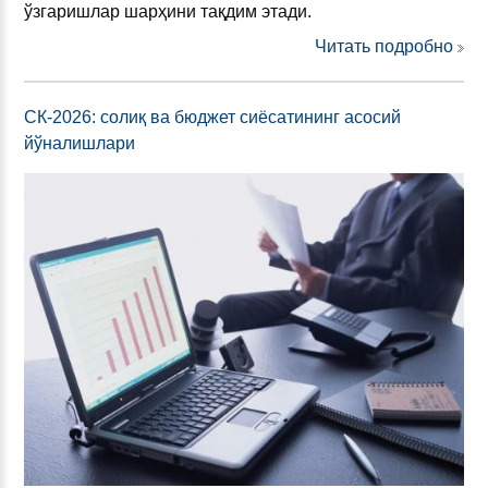
ўзгаришлар шарҳини тақдим этади.
Читать подробно
СК-2026: солиқ ва бюджет сиёсатининг асосий
йўналишлари