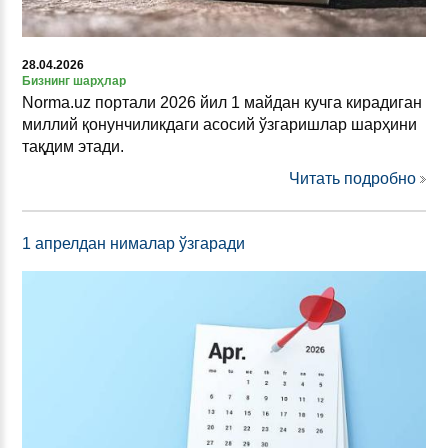
28.04.2026
Бизнинг шарҳлар
Norma.uz портали 2026 йил 1 майдан кучга кирадиган
миллий қонунчиликдаги асосий ўзгаришлар шарҳини
тақдим этади.
Читать подробно
1 апрелдан нималар ўзгаради