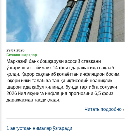
29.07.2026
Бизнинг шарҳлар
Марказий банк бошқаруви асосий ставкани
ўзгаришсиз – йиллик 14 фоиз даражасида сақлаб
қолди. Қарор сақланиб қолаётган инфляцион босим,
юқори ички талаб ва ташқи иқтисодий ноаниқлик
шароитида қабул қилинди, бунда тартибга солувчи
2026 йил якунига инфляция прогнозини 6,5 фоиз
даражасида тасдиқлади.
Читать подробно
1 августдан нималар ўзгаради