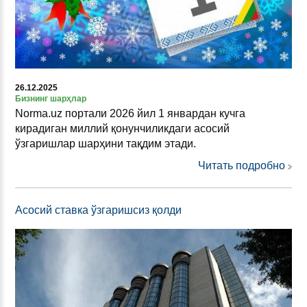
26.12.2025
Бизнинг шарҳлар
Norma.uz портали 2026 йил 1 январдан кучга
кирадиган миллий қонунчиликдаги асосий
ўзгаришлар шарҳини тақдим этади.
Читать подробно
Асосий ставка ўзгаришсиз қолди