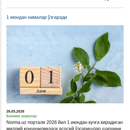
1 июндан нималар ўзгаради
26.05.2026
Бизнинг шарҳлар
Norma.uz портали 2026 йил 1 июндан кучга кирадиган
миллий қонунчиликдаги асосий ўзгаришлар шарҳини