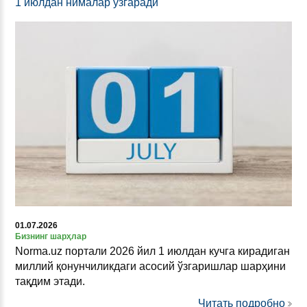
1 июлдан нималар ўзгаради
01.07.2026
Бизнинг шарҳлар
Norma.uz портали 2026 йил 1 июлдан кучга кирадиган
миллий қонунчиликдаги асосий ўзгаришлар шарҳини
тақдим этади.
Читать подробно