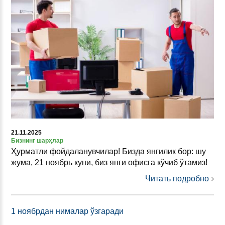
21.11.2025
Бизнинг шарҳлар
Ҳурматли фойдаланувчилар! Бизда янгилик бор: шу
жума, 21 ноябрь куни, биз янги офисга кўчиб ўтамиз!
Читать подробно
1 ноябрдан нималар ўзгаради