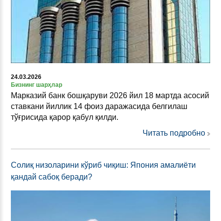
24.03.2026
Бизнинг шарҳлар
Марказий банк бошқаруви 2026 йил 18 мартда асосий
ставкани йиллик 14 фоиз даражасида белгилаш
тўғрисида қарор қабул қилди.
Читать подробно
Солиқ низоларини кўриб чиқиш: Япония амалиёти
қандай сабоқ беради?