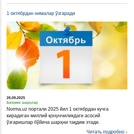
1 октябрдан нималар ўзгаради
26.09.2025
Бизнинг шарҳлар
Norma.uz портали 2025 йил 1 октябрдан кучга
кирадиган миллий қонунчиликдаги асосий
ўзгаришлар бўйича шарҳни тақдим этади.
Читать подробно