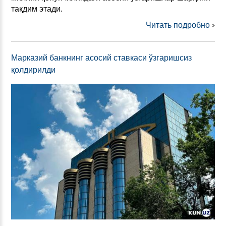
тақдим этади.
Читать подробно
Марказий банкнинг асосий ставкаси ўзгаришсиз
қолдирилди