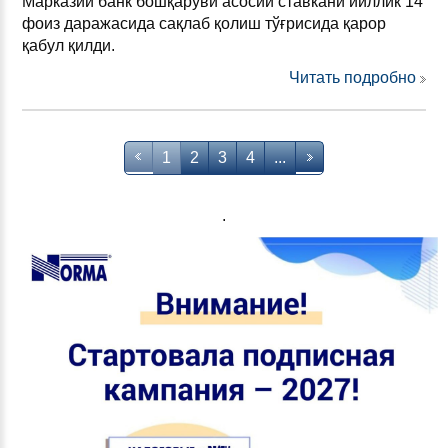
Марказий банк бошқаруви асосий ставкани йиллик 14
фоиз даражасида сақлаб қолиш тўғрисида қарор
қабул қилди.
Читать подробно
1
2
3
4
...
.