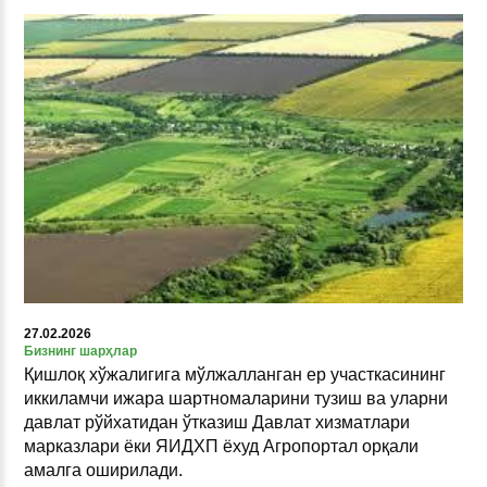
27.02.2026
Бизнинг шарҳлар
Қишлоқ хўжалигига мўлжалланган ер участкасининг
иккиламчи ижара шартномаларини тузиш ва уларни
давлат рўйхатидан ўтказиш Давлат хизматлари
марказлари ёки ЯИДХП ёхуд Агропортал орқали
амалга оширилади.