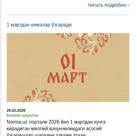
Читать подробно
1 мартдан нималар ўзгаради
26.02.2026
Бизнинг шарҳлар
Norma.uz портали 2026 йил 1 мартдан кучга
кирадиган миллий қонунчиликдаги асосий
ўзгаришлар шарҳини тақдим этади.