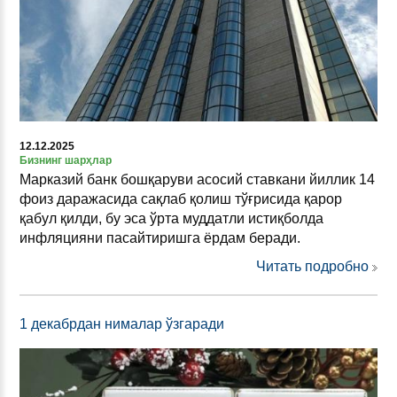
12.12.2025
Бизнинг шарҳлар
Марказий банк бошқаруви асосий ставкани йиллик 14
фоиз даражасида сақлаб қолиш тўғрисида қарор
қабул қилди, бу эса ўрта муддатли истиқболда
инфляцияни пасайтиришга ёрдам беради.
Читать подробно
1 декабрдан нималар ўзгаради