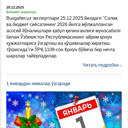
29.12.2025
Бизнинг шарҳлар
Buxgalter.uz экспертлари 25.12.2025 йилдаги "Солиқ
ва бюджет сиёсатининг 2026 йилга мўлжалланган
асосий йўналишлари қабул қилинганлиги муносабати
билан Ўзбекистон Республикасининг айрим қонун
ҳужжатларига ўзгартиш ва қўшимчалар киритиш
тўғрисида"ги ЎРҚ-1108-сон Қонун бўйича бир нечта
шарҳлар тайёрладилар.
Читать подробно
1 январдан нималар ўзгаради