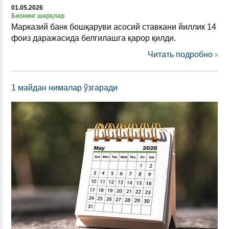
01.05.2026
Бизнинг шарҳлар
Марказий банк бошқаруви асосий ставкани йиллик 14
фоиз даражасида белгилашга қарор қилди.
Читать подробно
1 майдан нималар ўзгаради