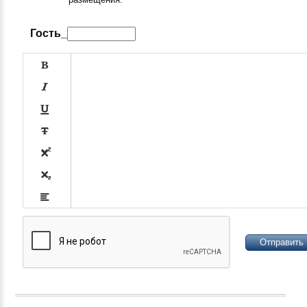
Гость_












