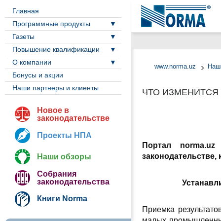
Главная
Программные продукты
Газеты
Повышение квалификации
О компании
www.norma.uz
Наш
Бонусы и акции
Наши партнеры и клиенты
ЧТО ИЗМЕНИТСЯ 
Новое в
законодательстве
Проекты НПА
Портал norma.uz
законодательстве, к
Наши обзоры
Собрания
законодательства
Устанавл
Книги Norma
Приемка результат
малых промышленных