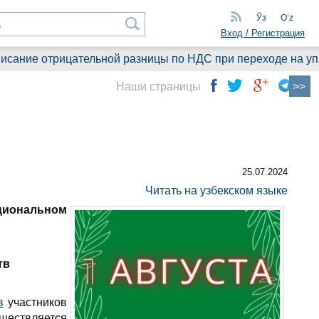
Ўз
Oʻz
Вход / Регистрация
ание отрицательной разницы по НДС при переходе на упрощ
Наши страницы
25.07.2024
Читать на узбекском языке
циональном
тв
в
участников
ществляется