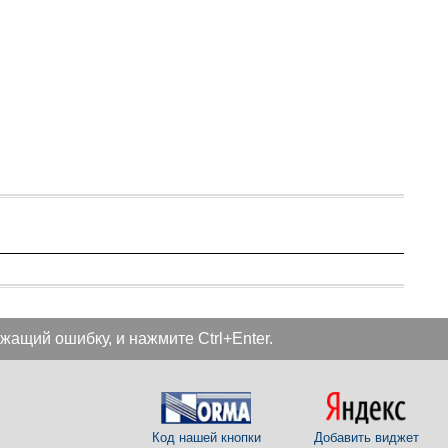
жащий ошибку, и нажмите Ctrl+Enter.
Код нашей кнопки
Добавить виджет