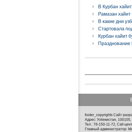
В Курбан хайит
Рамазан хайит 
В какие дни уз
Стартовала по
Курбан хайит б
Празднование 
footer_copyrights Сайт ра
Адрес: Узбекистан, 100105, 
Тел.: 78-150-11-72, Call-цен
Главный администратор: М