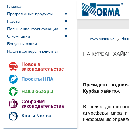
Главная
Программные продукты
Газеты
Повышение квалификации
О компании
www.norma.uz
Ново
Бонусы и акции
Наши партнеры и клиенты
НА КУРБАН ХАЙИ
Новое в
законодательстве
Проекты НПА
Президент подпи
Курбан хайита».
Наши обзоры
Собрания
законодательства
В целях достойног
атмосферы мира и 
Книги Norma
информацию Управлен