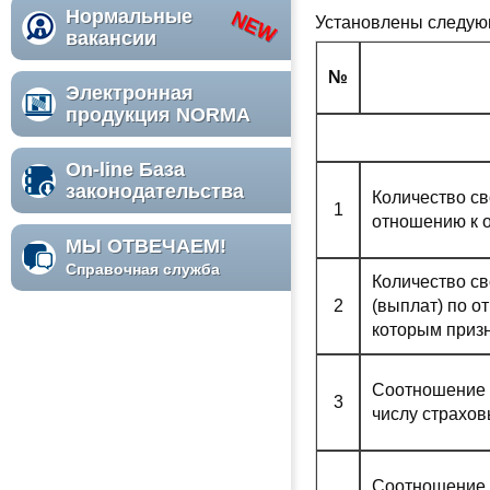
Нормальные
Установлены следую
вакансии
№
Электронная
продукция NORMA
On-line База
законодательства
Количество с
1
отношению к 
МЫ ОТВЕЧАЕМ!
Справочная служба
Количество с
2
(выплат) по о
которым приз
Соотношение 
3
числу страхов
Соотношение 