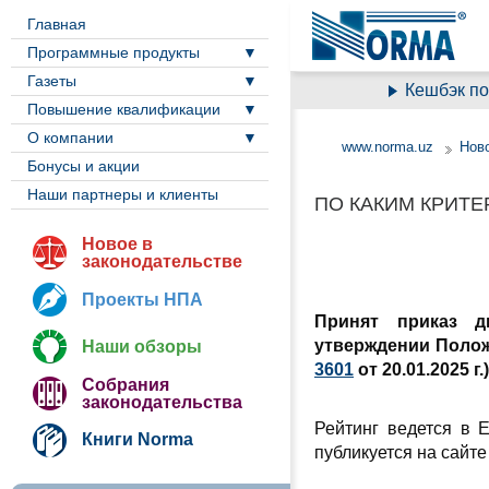
Главная
Программные продукты
Газеты
Кешбэк по НДС
Повышение квалификации
О компании
www.norma.uz
Ново
Бонусы и акции
Наши партнеры и клиенты
ПО КАКИМ КРИТ
Новое в
законодательстве
Проекты НПА
Принят приказ д
утверждении Полож
Наши обзоры
3601
от 20.01.2025 г.)
Собрания
законодательства
Рейтинг ведется в
Книги Norma
публикуется на сайте