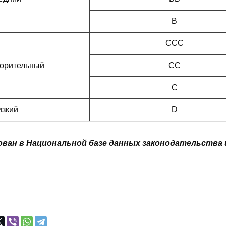
B
CCC
ворительный
CC
C
изкий
D
ван в Национальной базе данных законодательства и в