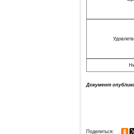
Удовлет
Н
Документ опублико
Поделиться: