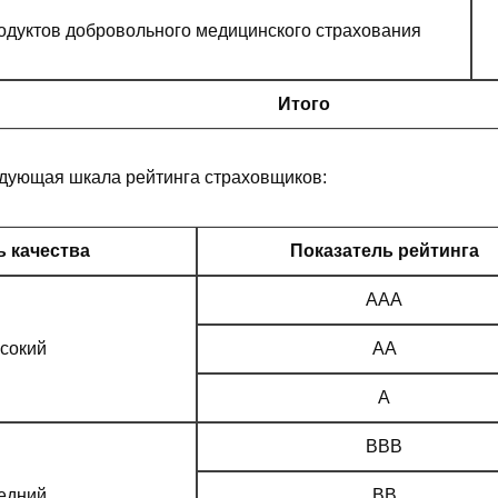
одуктов добровольного медицинского страхования
Итого
дующая шкала рейтинга страховщиков:
ь качества
Показатель рейтинга
AAA
сокий
AA
A
BBB
едний
BB