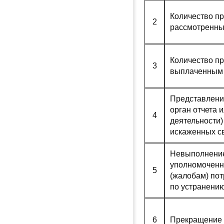
Количество п
2
рассмотренны
Количество п
3
выплаченным 
Представлени
орган отчета 
4
деятельности)
искаженных с
Невыполнение
уполномоченн
5
(жалобам) пот
по устранени
6
Прекращение 