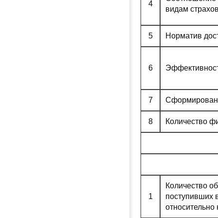
4
видам страхо
5
Норматив дос
6
Эффективност
7
Сформированн
8
Количество ф
Количество об
1
поступивших 
относительно 