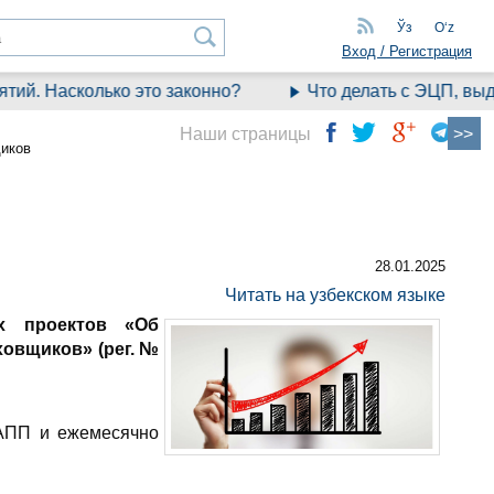
Ўз
Oʻz
Вход / Регистрация
 Насколько это законно?
Что делать с ЭЦП, выданно
Наши страницы
щиков
28.01.2025
Читать на узбекском языке
ых проектов «Об
ховщиков» (рег. №
НАПП и ежемесячно