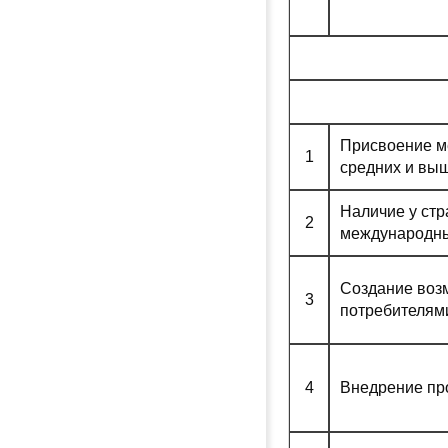
Присвоение м
1
средних и вы
Наличие у ст
2
международны
Создание воз
3
потребителями
4
Внедрение пр