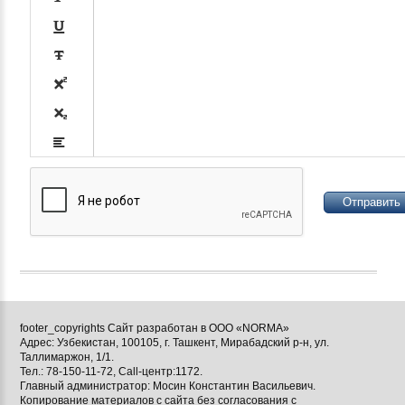












footer_copyrights Сайт разработан в ООО «NORMA»
Адрес: Узбекистан, 100105, г. Ташкент, Мирабадский р-н, ул.

Таллимаржон, 1/1.
Тел.: 78-150-11-72, Call-центр:1172.

Главный администратор: Мосин Константин Васильевич.
Копирование материалов с сайта без согласования с
[BBCODE]