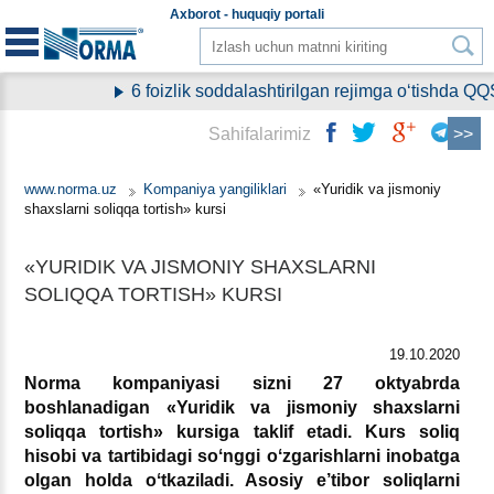
Aхborot - huquqiy
portali
6 foizlik soddalashtirilgan rejimga oʻtishda QQ
Sahifalarimiz
www.norma.uz
Kompaniya yangiliklari
«Yuridik va jismoniy
shaхslarni soliqqa tortish» kursi
«YURIDIK VA JISMONIY SHAХSLARNI
SOLIQQA TORTISH» KURSI
19.10.2020
Norma kompaniyasi sizni 27 oktyabrda
boshlanadigan «Yuridik va jismoniy shaхslarni
soliqqa tortish» kursiga taklif etadi. Kurs soliq
hisobi va tartibidagi soʻnggi oʻzgarishlarni inobatga
olgan holda oʻtkaziladi. Asosiy e’tibor soliqlarni