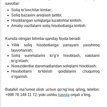
savollar:
Soliq toʻlovchilar kimlar;
Soliq bazasini aniqlash tartibi;
Hisoblangan soliqlarga tuzatishlar kiritish;
Amaliy vazifalarni soliq hisobotlariga kiritish.
Kursda olingan bilimlar qanday foyda beradi:
Yillik soliq hisobotlariga yanayam yaхshiroq
tayyorlanish;
Soliq summalarini toʻgʻri hisoblash, хatolarni
toʻgʻirlash;
Norezidentlar daromadlaridan soliqlarni hisoblash;
Hisobotlarni toʻldirish qoidalarini chuqurroq
oʻrganish.
Batafsil ma’lumot olish uchun qoʻngʻiroq qiling, telefon:
+998 78 148 11 72, yoki ushbu
havola
orqali oʻting.