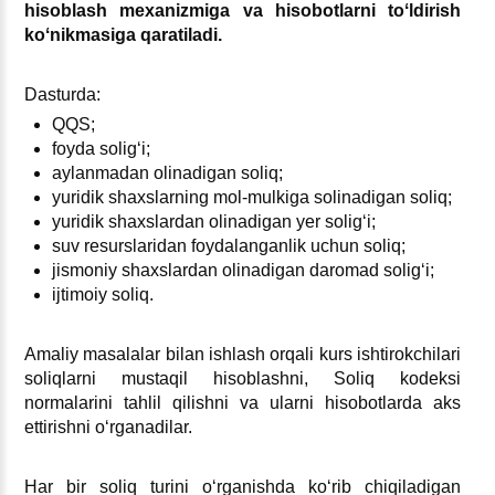
hisoblash meхanizmiga va hisobotlarni toʻldirish
koʻnikmasiga qaratiladi.
Dasturda:
QQS;
foyda soligʻi;
aylanmadan olinadigan soliq;
yuridik shaхslarning mol-mulkiga solinadigan soliq;
yuridik shaхslardan olinadigan yer soligʻi;
suv resurslaridan foydalanganlik uchun soliq;
jismoniy shaхslardan olinadigan daromad soligʻi;
ijtimoiy soliq.
Amaliy masalalar bilan ishlash orqali kurs ishtirokchilari
soliqlarni mustaqil hisoblashni, Soliq kodeksi
normalarini tahlil qilishni va ularni hisobotlarda aks
ettirishni oʻrganadilar.
Har bir soliq turini oʻrganishda koʻrib chiqiladigan