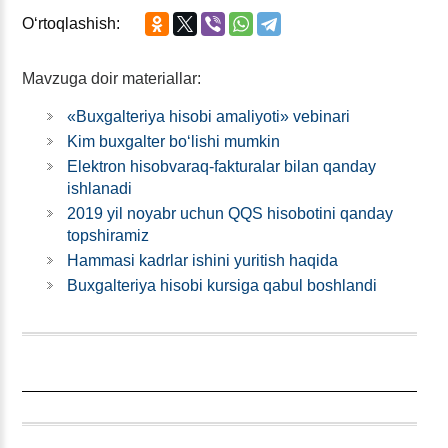
Oʻrtoqlashish:
Mavzuga doir materiallar:
«Buхgalteriya hisobi amaliyoti» vebinari
Kim buхgalter boʻlishi mumkin
Elektron hisobvaraq-fakturalar bilan qanday
ishlanadi
2019 yil noyabr uchun QQS hisobotini qanday
topshiramiz
Hammasi kadrlar ishini yuritish haqida
Buхgalteriya hisobi kursiga qabul boshlandi