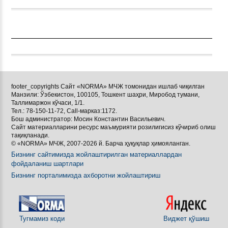
footer_copyrights Сайт «NORMA» МЧЖ томонидан ишлаб чиқилган
Манзили: Ўзбекистон, 100105, Тошкент шаҳри, Миробод тумани,
Таллимаржон кўчаси, 1/1.
Тел.: 78-150-11-72, Call-марказ:1172.
Бош администратор: Мосин Константин Васильевич.
Сайт материалларини ресурс маъмурияти розилигисиз кўчириб олиш
тақиқланади.
© «NORMA» МЧЖ, 2007-2026 й. Барча ҳуқуқлар ҳимояланган.
Бизнинг сайтимизда жойлаштирилган материаллардан
фойдаланиш шартлари
Бизнинг порталимизда ахборотни жойлаштириш
Тугмамиз коди
Виджет қўшиш