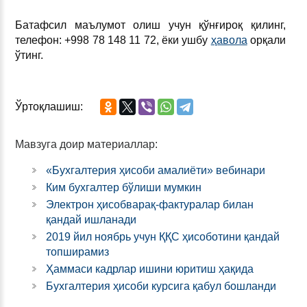
Батафсил маълумот олиш учун қўнғироқ қилинг,
телефон: +998 78 148 11 72, ёки ушбу
ҳавола
орқали
ўтинг.
Ўртоқлашиш:
Мавзуга доир материаллар:
«Бухгалтерия ҳисоби амалиёти» вебинари
Ким бухгалтер бўлиши мумкин
Электрон ҳисобварақ-фактуралар билан
қандай ишланади
2019 йил ноябрь учун ҚҚС ҳисоботини қандай
топширамиз
Ҳаммаси кадрлар ишини юритиш ҳақида
Бухгалтерия ҳисоби курсига қабул бошланди