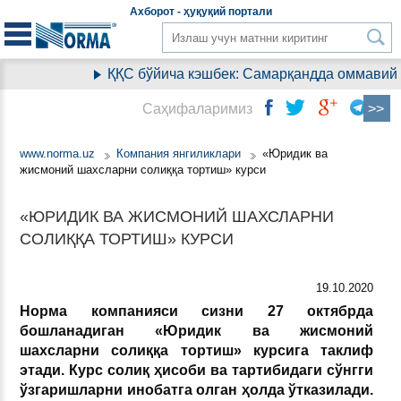
Aхборот - ҳуқуқий
портали
ҚҚС бўйича кэшбек: Самарқандда оммавий р
Саҳифаларимиз
www.norma.uz
Компания янгиликлари
«Юридик ва
жисмоний шахсларни солиққа тортиш» курси
«ЮРИДИК ВА ЖИСМОНИЙ ШАХСЛАРНИ
СОЛИҚҚА ТОРТИШ» КУРСИ
19.10.2020
Норма компанияси сизни 27 октябрда
бошланадиган «Юридик ва жисмоний
шахсларни солиққа тортиш» курсига таклиф
этади. Курс солиқ ҳисоби ва тартибидаги сўнгги
ўзгаришларни инобатга олган ҳолда ўтказилади.