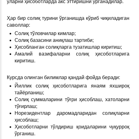
уларни ҳисоботларда акс эттиришни ўрганадилар.
Ҳар бир солиқ турини ўрганишда кўриб чиқиладиган
саволлар:
Солиқ тўловчилар кимлар;
Солиқ базасини аниқлаш тартиби;
Ҳисобланган солиқларга тузатишлар киритиш;
Амалий вазифаларни солиқ ҳисоботларига
киритиш.
Курсда олинган билимлар қандай фойда беради:
Йиллик солиқ ҳисоботларига янаям яхшироқ
тайёрланиш;
Солиқ суммаларини тўғри ҳисоблаш, хатоларни
тўғирлаш;
Норезидентлар даромадларидан солиқларни
ҳисоблаш;
Ҳисоботларни тўлдириш қоидаларини чуқурроқ
ўрганиш.