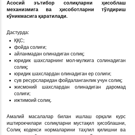
Асосий эътибор солиқларни ҳисоблаш
механизмига ва ҳисоботларни тўлдириш
кўникмасига қаратилади.
Дастурда:
ҚҚС;
фойда солиғи;
айланмадан олинадиган солиқ;
юридик шахсларнинг мол-мулкига солинадиган
солиқ;
юридик шахслардан олинадиган ер солиғи;
сув ресурсларидан фойдаланганлик учун солиқ;
жисмоний шахслардан олинадиган даромад
солиғи;
ижтимоий солиқ.
Амалий масалалар билан ишлаш орқали курс
иштирокчилари солиқларни мустақил ҳисоблашни,
Солиқ кодекси нормаларини таҳлил қилишни ва