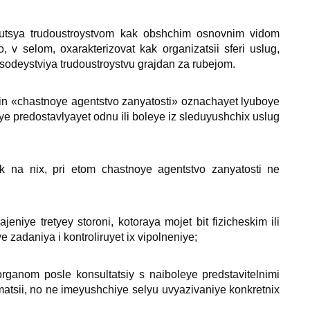
ayutsya trudoustroystvom kak obshchim osnovnim vidom
, v selom, oхarakterizovat kak organizatsii sferi uslug,
odeystviya trudoustroystvu grajdan za rubejom.
in «chastnoye agentstvo zanyatosti» oznachayet lyuboye
oye predostavlyayet odnu ili boleye iz sleduyushchiх uslug
ok na niх, pri etom chastnoye agentstvo zanyatosti ne
eniye tretyey storoni, kotoraya mojet bit fizicheskim ili
e zadaniya i kontroliruyet iх vipolneniye;
rganom posle konsultatsiy s naiboleye predstavitelnimi
rmatsii, no ne imeyushchiye selyu uvyazivaniye konkretniх