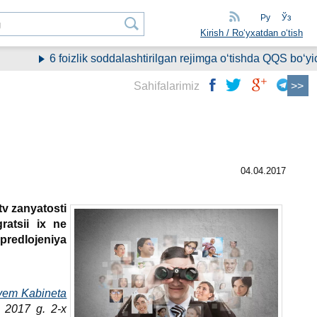
Ру
Ўз
Kirish / Roʻyхatdan oʻtish
6 foizlik soddalashtirilgan rejimga oʻtishda QQS boʻyicha sa
Sahifalarimiz
04.04.2017
tv zanyatosti
atsii iх ne
predlojeniya
yem Kabineta
a 2017 g. 2-х