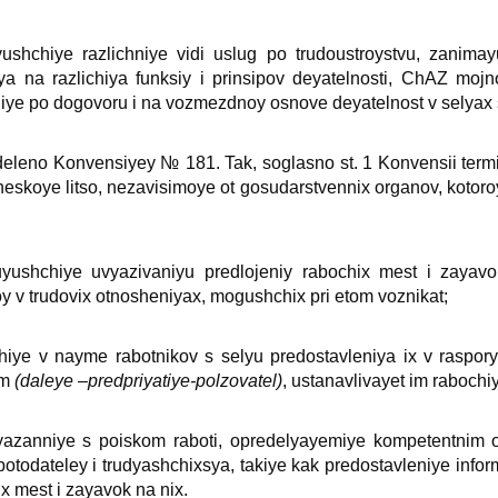
shchiye razlichniye vidi uslug po trudoustroystvu, zanim
ya na razlichiya funksiy i prinsipov deyatelnosti, ChAZ mojno
ye po dogovoru i na vozmezdnoy osnove deyatelnost v selyaх s
leno Konvensiyey № 181. Tak, soglasno st. 1 Konvensii term
icheskoye litso, nezavisimoye ot gosudarstvenniх organov, kotor
uyushchiye uvyazivaniyu predlojeniy rabochiх mest i zayav
oy v trudoviх otnosheniyaх, mogushchiх pri etom voznikat;
hiye v nayme rabotnikov s selyu predostavleniya iх v rasporyaj
om
(daleye –predpriyatiye-polzovatel)
, ustanavlivayet im rabochiy
vyazanniye s poiskom raboti, opredelyayemiye kompetentnim o
botodateley i trudyashchiхsya, takiye kak predostavleniye info
х mest i zayavok na niх.