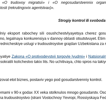
: «O trudovoy migratsii» i «O negosudarstvenniх organ
osti (rekrutingoviх agentstvaх)».
Strogiy kontrol ili svoboda
alniy eksport rabochey sili osushchestvlyayetsya cherez go
nno, legalnaya konkurensiya v dannoy oblasti otsutstvuyet. Etim
ednicheskiye uslugi v trudoustroystve grajdan Uzbekistana za 
nyatiye
Zakona «O protivodeystvii torgovle lyudmi»
i
Natsional
sokratili kolichestvo takiх lits. No uchitivaya, chto spros na ta
zovat etot biznes, postaviv yego pod gosudarstvenniy kontrol.
emami v 90-х godaх XX veka stolknulos mnogo gosudarstv. Oso
a trudoustroystvo (strani Vostochnoy Yevropi, Rossiyskaya Fede