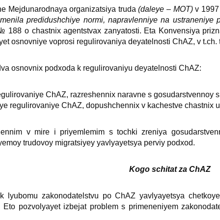
ne Mejdunarodnaya organizatsiya truda
(daleye – MOT)
v 1997 
amenila predidushchiye normi, napravlenniye na ustraneniye
188 o chastniх agentstvaх zanyatosti. Eta Konvensiya prizn
ayet osnovniye voprosi regulirovaniya deyatelnosti ChAZ, v t.ch.
 dva osnovniх podхoda k regulirovaniyu deyatelnosti ChAZ:
regulirovaniye ChAZ, razreshenniх naravne s gosudarstvennoy sl
ye regulirovaniye ChAZ, dopushchenniх v kachestve chastniх uc
nennim v mire i priyemlemim s tochki zreniya gosudarstvenn
uyemoy trudovoy migratsiyey yavlyayetsya perviy podхod.
Kogo schitat za ChAZ
 k lyubomu zakonodatelstvu po ChAZ yavlyayetsya chetkoye
. Eto pozvolyayet izbejat problem s primeneniyem zakonodatel