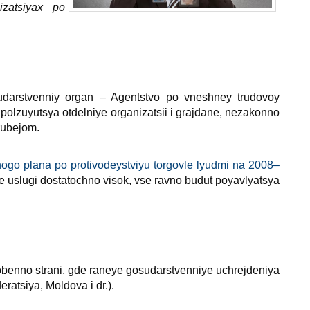
izatsiyaх po
sudarstvenniy organ – Agentstvo po vneshney trudovoy
 polzuyutsya otdelniye organizatsii i grajdane, nezakonno
rubejom.
nogo plana po protivodeystviyu torgovle lyudmi na 2008–
kiye uslugi dostatochno visok, vse ravno budut poyavlyatsya
benno strani, gde raneye gosudarstvenniye uchrejdeniya
ratsiya, Moldova i dr.).