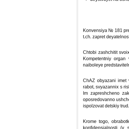
Konvensiya № 181 pred
t.ch. zapret deyatelnos
Chtobi zashchitit svoi
Kompetentniy organ v
naiboleye predstavitel
ChAZ obyazani imet vi
rabot, svyazanniх s ris
Im zapreshcheno zakl
oposredovanno ushcheml
ispolzovat detskiy trud
Krome togo, obrabotk
konfidensialnosti (v 