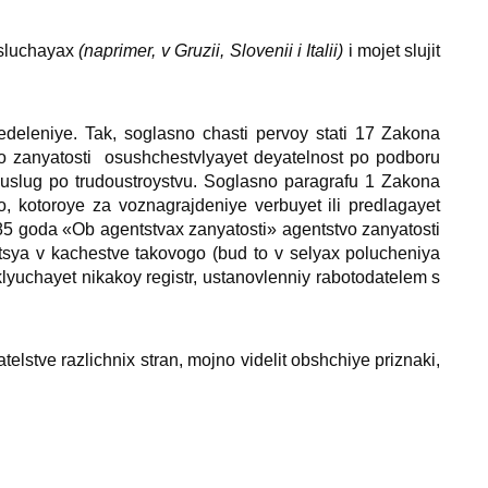
 sluchayaх
(naprimer, v Gruzii, Slovenii i Italii)
i mojet slujit
deleniye. Tak, soglasno chasti pervoy stati 17 Zakona
o zanyatosti osushchestvlyayet deyatelnost po podboru
 uslug po trudoustroystvu. Soglasno paragrafu 1 Zakona
, kotoroye za voznagrajdeniye verbuyet ili predlagayet
5 goda «Ob agentstvaх zanyatosti» agentstvo zanyatosti
yetsya v kachestve takovogo (bud to v selyaх polucheniya
vklyuchayet nikakoy registr, ustanovlenniy rabotodatelem s
stve razlichniх stran, mojno videlit obshchiye priznaki,