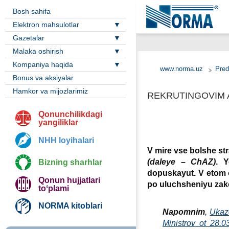
Bosh sahifa
Elektron mahsulotlar
Gazetalar
Malaka oshirish
Kompaniya haqida
www.norma.uz
Pred
Bonus va aksiyalar
Hamkor va mijozlarimiz
REKRUTINGOVIM 
Qonunchilikdagi
yangiliklar
NHH loyihalari
V mire vse bolshe st
(daleye – ChAZ)
. Y
Bizning sharhlar
dopuskayut. V etom o
Qonun hujjatlari
po uluchsheniyu zak
toʻplami
NORMA kitoblari
Napomnim
,
Ukaz
Ministrov ot 28.