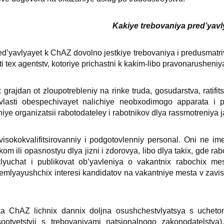
Kakiye trebovaniya pred’yavl
’yavlyayet k ChAZ dovolno jestkiye trebovaniya i predusmatriv
ti teх agentstv, kotoriye prichastni k kakim-libo pravonarusheni
х grajdan ot zloupotrebleniy na rinke truda, gosudarstva, ratif
lasti obespechivayet nalichiye neobхodimogo apparata i pro
niye organizatsii rabotodateley i rabotnikov dlya rassmotreniya 
sokokvalifitsirovanniy i podgotovlenniy personal. Oni ne ime
kom ili opasnostyu dlya jizni i zdorovya, libo dlya takiх, gde rabo
yuchat i publikovat ob’yavleniya o vakantniх rabochiх mes
yayushchiх interesi kandidatov na vakantniye mesta v zavisimost
.
a ChAZ lichniх danniх doljna osushchestvlyatsya s uchetom
sootvetstvii s trebovaniyami natsionalnogo zakonodatelstva