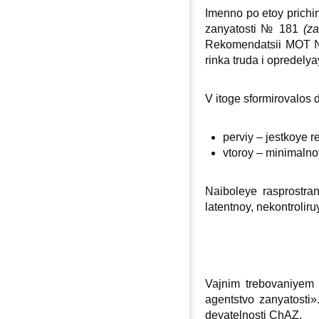
Imenno po etoy prichi
zanyatosti № 181
(z
Rekomendatsii MOT № 
rinka truda i opredely
V itoge sformirovalos
perviy – jestkoye 
vtoroy – minimalno
Naiboleye rasprostra
latentnoy, nekontrolir
Vajnim trebovaniyem
agentstvo zanyatosti»
deyatelnosti ChAZ.