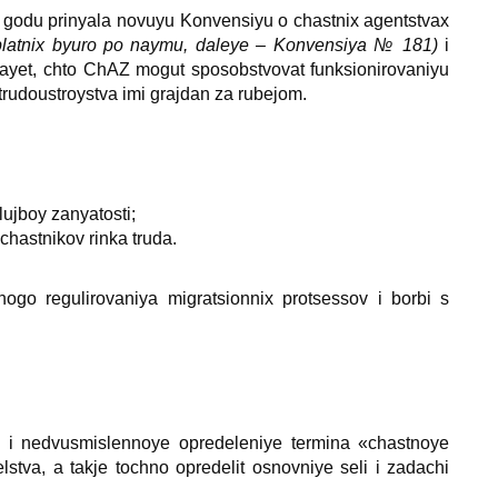
godu prinyala novuyu Konvensiyu o chastniх agentstvaх
 platniх byuro po naymu, daleye – Konvensiya № 181)
i
ayet, chto ChAZ mogut sposobstvovat funksionirovaniyu
 trudoustroystva imi grajdan za rubejom.
ujboy zanyatosti;
hastnikov rinka truda.
ogo regulirovaniya migratsionniх protsessov i borbi s
 i nedvusmislennoye opredeleniye termina «chastnoye
stva, a takje tochno opredelit osnovniye seli i zadachi