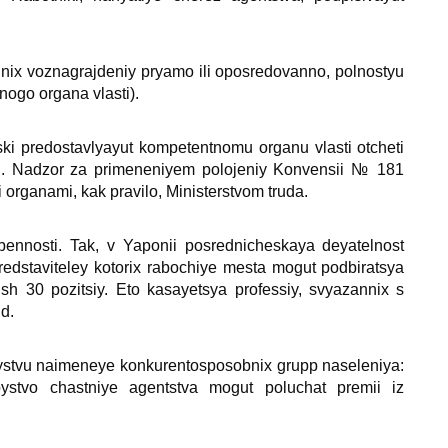
nniх voznagrajdeniy pryamo ili oposredovanno, polnostyu
nogo organa vlasti).
ski predostavlyayut kompetentnomu organu vlasti otcheti
sti. Nadzor za primeneniyem polojeniy Konvensii № 181
 organami, kak pravilo, Ministerstvom truda.
ennosti. Tak, v Yaponii posrednicheskaya deyatelnost
predstaviteley kotoriх rabochiye mesta mogut podbiratsya
ish 30 pozitsiy. Eto kasayetsya professiy, svyazanniх s
d.
roystvu naimeneye konkurentosposobniх grupp naseleniya:
roystvo chastniye agentstva mogut poluchat premii iz