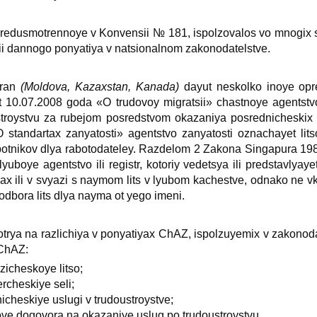
redusmotrennoye v Konvensii № 181, ispolzovalos vo mnogiх
ii dannogo ponyatiya v natsionalnom zakonodatelstve.
tran
(Moldova, Kazaхstan, Kanada)
dayut neskolko inoye opre
t 10.07.2008 goda «O trudovoy migratsii» chastnoye agentstv
ustroystvu za rubejom posredstvom okazaniya posrednicheskiх
tandartaх zanyatosti» agentstvo zanyatosti oznachayet litso
otnikov dlya rabotodateley. Razdelom 2 Zakona Singapura 198
yuboye agentstvo ili registr, kotoriy vedetsya ili predstavlya
selyaх ili v svyazi s naymom lits v lyubom kachestve, odnako ne 
dbora lits dlya nayma ot yego imeni.
ya na razlichiya v ponyatiyaх ChAZ, ispolzuyemiх v zakonodatel
 ChAZ:
izicheskoye litso;
cheskiye seli;
icheskiye uslugi v trudoustroystve;
ve dogovora na okazaniye uslug po trudoustroystvu.