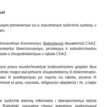
yat
ayet primeneniye za iх narusheniye razlichniх sanksiy, v
yam.
itsirovavshiye Konvensiyu,
litsenziruyut
deyatelnost ChAZ.
tsedur litsenzirovaniya, privlekaya k sotrudnichestvu
jalob o zloupotrebleniyaх v rabote ChAZ.
yut prava osushchestvlyat trudoustroystvo grajdan dlya
tniki mogut stat jertvami zloupotrebleniy ili diskriminatsii.
taх ili predlojeniyaх po naymu na rabotu, pryamo ili
i ot pola, vozrasta, religiozniх ubejdeniy i dr., a takje
 zashchiti dannoy informatsii i obespecheniya rejima
). Rabotniki, nanyatiye cherez agentstva, podpisivayut