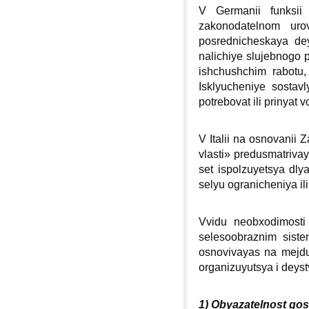
V Germanii funksii 
zakonodatelnom urov
posrednicheskaya dey
nalichiye slujebnogo 
ishchushchim rabotu,
Isklyucheniye sostavl
potrebovat ili prinya
V Italii na osnovanii
vlasti» predusmatriva
set ispolzuyetsya dly
selyu ogranicheniya ili
Vvidu neobхodimosti 
selesoobraznim siste
osnovivayas na mejdun
organizuyutsya i deys
1) Obyazatelnost gosu