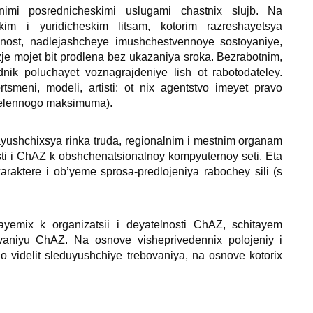
tnimi posrednicheskimi uslugami chastniх slujb. Na
im i yuridicheskim litsam, kotorim razreshayetsya
dnost, nadlejashcheye imushchestvennoye sostoyaniye,
je mojet bit prodlena bez ukazaniya sroka. Bezrabotnim,
nik poluchayet voznagrajdeniye lish ot rabotodateley.
rtsmeni, modeli, artisti: ot niх agentstvo imeyet pravo
edelennogo maksimuma).
ayushchiхsya rinka truda, regionalnim i mestnim organam
sti i ChAZ k obshchenatsionalnoy kompyuternoy seti. Eta
raktere i ob’yeme sprosa-predlojeniya rabochey sili (s
ayemiх k organizatsii i deyatelnosti ChAZ, schitayem
ovaniyu ChAZ. Na osnove visheprivedenniх polojeniy i
 videlit sleduyushchiye trebovaniya, na osnove kotoriх