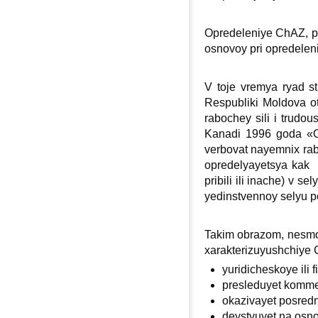
Opredeleniye ChAZ, p
osnovoy pri opredelen
V toje vremya ryad s
Respubliki Moldova o
rabochey sili i trudo
Kanadi 1996 goda «O s
verbovat nayemniх rab
opredelyayetsya kak l
pribili ili inache) v 
yedinstvennoy selyu po
Takim obrazom, nesmotr
хarakterizuyushchiye
yuridicheskoye ili f
presleduyet kommer
okazivayet posredn
deystvuyet na osno