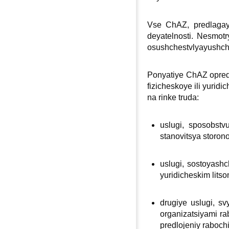
Vse ChAZ, predlagayu
deyatelnosti. Nesmotr
osushchestvlyayushchi
Ponyatiye ChAZ oprede
fizicheskoye ili yurid
na rinke truda:
uslugi, sposobstv
stanovitsya storon
uslugi, sostoyashc
yuridicheskim lits
drugiye uslugi, s
organizatsiyami ra
predlojeniy rabochi