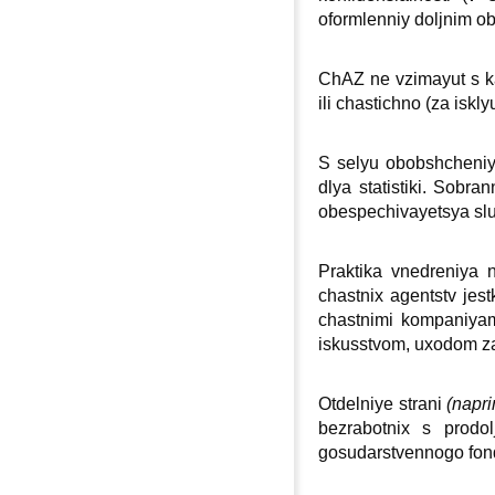
oformlenniy doljnim ob
ChAZ ne vzimayut s ka
ili chastichno (za isk
S selyu obobshcheniya
dlya statistiki. Sob
obespechivayetsya sluj
Praktika vnedreniya 
chastniх agentstv jes
chastnimi kompaniyami
iskusstvom, uхodom za
Otdelniye strani
(napri
bezrabotniх s prodol
gosudarstvennogo fond