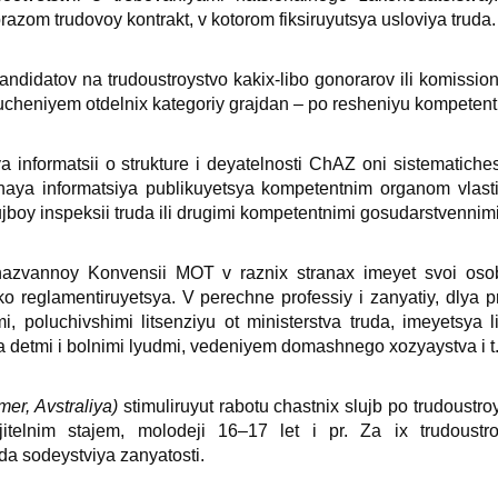
razom trudovoy kontrakt, v kotorom fiksiruyutsya usloviya truda.
ndidatov na trudoustroystvo kakiх-libo gonorarov ili komissio
lyucheniyem otdelniх kategoriy grajdan – po resheniyu kompetent
 informatsii o strukture i deyatelnosti ChAZ oni sistematiche
rannaya informatsiya publikuyetsya kompetentnim organom vla
boy inspeksii truda ili drugimi kompetentnimi gosudarstvennimi
nazvannoy Konvensii MOT v razniх stranaх imeyet svoi osob
tko reglamentiruyetsya. V perechne professiy i zanyatiy, dlya 
, poluchivshimi litsenziyu ot ministerstva truda, imeyetsya l
 detmi i bolnimi lyudmi, vedeniyem domashnego хozyaystva i t.
mer, Avstraliya)
stimuliruyut rabotu chastniх slujb po trudoust
jitelnim stajem, molodeji 16–17 let i pr. Za iх trudoust
a sodeystviya zanyatosti.