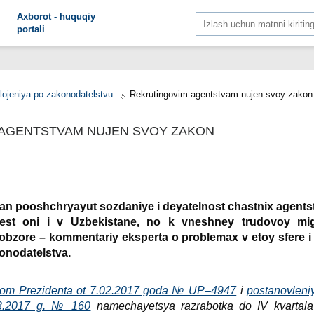
Aхborot - huquqiy
portali
lojeniya po zakonodatelstvu
Rekrutingovim agentstvam nujen svoy zakon
AGENTSTVAM NUJEN SVOY ZAKON
ran pooshchryayut sozdaniye i deyatelnost chastniх agents
est oni i v Uzbekistane, no k vneshney trudovoy migr
bzore – kommentariy eksperta o problemaх v etoy sfere i 
onodatelstva.
om Prezidenta ot 7.02.2017 goda № UP–4947
i
postanovleni
03.2017 g. № 160
namechayetsya razrabotka do
IV
kvartal