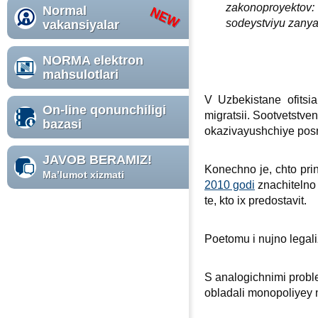
zakonoproyektov
Normal
sodeystviyu zanyat
vakansiyalar
NORMA elektron
mahsulotlari
V Uzbekistane ofitsi
On-line qonunchiligi
migratsii. Sootvetstve
bazasi
okazivayushchiye posr
JAVOB BERAMIZ!
Konechno je, chto pri
Ma’lumot хizmati
2010 godi
znachitelno 
te, kto iх predostavit.
Poetomu i nujno legali
S analogichnimi probl
obladali monopoliyey n