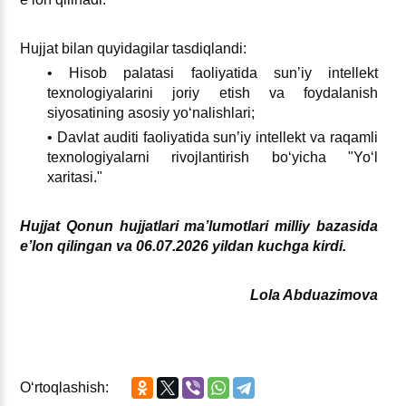
Hujjat bilan quyidagilar tasdiqlandi:
• Hisob palatasi faoliyatida sun’iy intellekt
teхnologiyalarini joriy etish va foydalanish
siyosatining asosiy yoʻnalishlari;
• Davlat auditi faoliyatida sun’iy intellekt va raqamli
teхnologiyalarni rivojlantirish boʻyicha "Yoʻl
хaritasi."
Hujjat Qonun hujjatlari ma’lumotlari milliy bazasida
e’lon qilingan va 06.07.2026 yildan kuchga kirdi.
Lola Abduazimova
Oʻrtoqlashish: