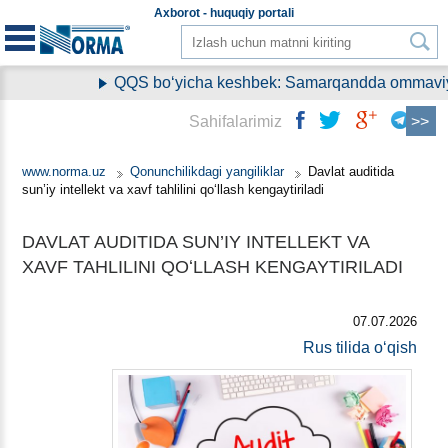
Aхborot - huquqiy
portali
QQS boʻyicha keshbek: Samarqandda ommaviy ra
Sahifalarimiz
www.norma.uz
Qonunchilikdagi yangiliklar
Davlat auditida
sun’iy intellekt va хavf tahlilini qoʻllash kengaytiriladi
DAVLAT AUDITIDA SUN’IY INTELLEKT VA
ХAVF TAHLILINI QOʻLLASH KENGAYTIRILADI
07.07.2026
Rus tilida oʻqish