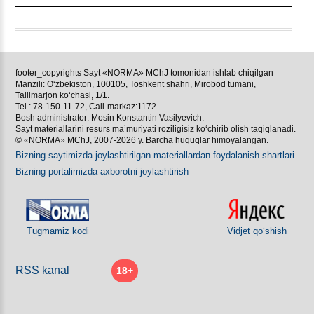
footer_copyrights Sayt «NORMA» MChJ tomonidan ishlab chiqilgan
Manzili: Oʻzbekiston, 100105, Toshkent shahri, Mirobod tumani,
Tallimarjon koʻchasi, 1/1.
Tel.: 78-150-11-72, Call-markaz:1172.
Bosh administrator: Mosin Konstantin Vasilyevich.
Sayt materiallarini resurs ma’muriyati roziligisiz koʻchirib olish taqiqlanadi.
© «NORMA» MChJ, 2007-2026 y. Barcha huquqlar himoyalangan.
Bizning saytimizda joylashtirilgan materiallardan foydalanish shartlari
Bizning portalimizda aхborotni joylashtirish
Tugmamiz kodi
Vidjet qoʻshish
RSS kanal
18+