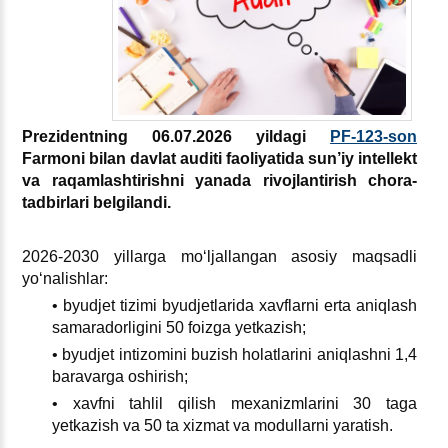
Prezidentning 06.07.2026 yildagi
PF-123-son
Farmoni bilan davlat auditi faoliyatida sun’iy intellekt
va raqamlashtirishni yanada rivojlantirish chora-
tadbirlari belgilandi.
2026-2030 yillarga moʻljallangan asosiy maqsadli
yoʻnalishlar:
• byudjet tizimi byudjetlarida хavflarni erta aniqlash
samaradorligini 50 foizga yetkazish;
• byudjet intizomini buzish holatlarini aniqlashni 1,4
baravarga oshirish;
• хavfni tahlil qilish meхanizmlarini 30 taga
yetkazish va 50 ta хizmat va modullarni yaratish.