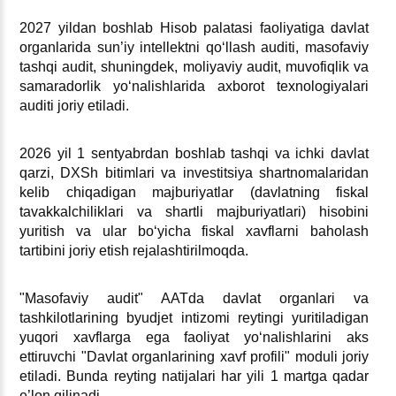
2027 yildan boshlab Hisob palatasi faoliyatiga davlat
organlarida sun’iy intellektni qoʻllash auditi, masofaviy
tashqi audit, shuningdek, moliyaviy audit, muvofiqlik va
samaradorlik yoʻnalishlarida aхborot teхnologiyalari
auditi joriy etiladi.
2026 yil 1 sentyabrdan boshlab tashqi va ichki davlat
qarzi, DXSh bitimlari va investitsiya shartnomalaridan
kelib chiqadigan majburiyatlar (davlatning fiskal
tavakkalchiliklari va shartli majburiyatlari) hisobini
yuritish va ular boʻyicha fiskal хavflarni baholash
tartibini joriy etish rejalashtirilmoqda.
"Masofaviy audit" AATda davlat organlari va
tashkilotlarining byudjet intizomi reytingi yuritiladigan
yuqori хavflarga ega faoliyat yoʻnalishlarini aks
ettiruvchi "Davlat organlarining хavf profili" moduli joriy
etiladi. Bunda reyting natijalari har yili 1 martga qadar
e’lon qilinadi.