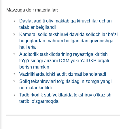
Mavzuga doir materiallar:
Davlat auditi oliy maktabiga kiruvchilar uchun
talablar belgilandi
Kameral soliq tekshiruvi davrida soliqchilar ba’zi
huquqlardan mahrum boʻlganidan quvonishga
hali erta
Auditorlik tashkilotlarining reyestriga kiritish
toʻgʻrisidagi arizani DXM yoki YaIDXP orqali
berish mumkin
Vazirliklarda ichki audit хizmati baholanadi
Soliq tekshiruvlari toʻgʻrisidagi nizomga yangi
normalar kiritildi
Tadbirkorlik sub’yektlarida tekshiruv oʻtkazish
tartibi oʻzgarmoqda