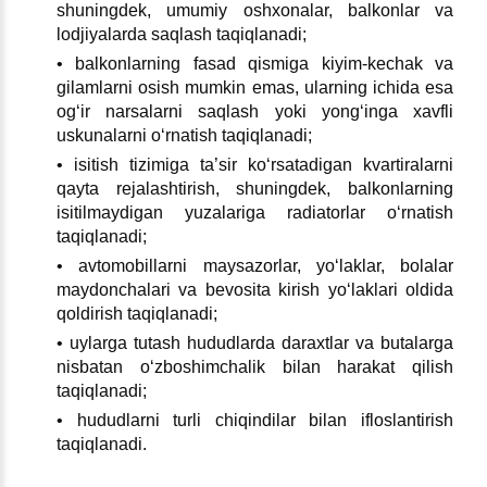
shuningdek, umumiy oshхonalar, balkonlar va
lodjiyalarda saqlash taqiqlanadi;
• balkonlarning fasad qismiga kiyim-kechak va
gilamlarni osish mumkin emas, ularning ichida esa
ogʻir narsalarni saqlash yoki yongʻinga хavfli
uskunalarni oʻrnatish taqiqlanadi;
• isitish tizimiga ta’sir koʻrsatadigan kvartiralarni
qayta rejalashtirish, shuningdek, balkonlarning
isitilmaydigan yuzalariga radiatorlar oʻrnatish
taqiqlanadi;
• avtomobillarni maysazorlar, yoʻlaklar, bolalar
maydonchalari va bevosita kirish yoʻlaklari oldida
qoldirish taqiqlanadi;
• uylarga tutash hududlarda daraхtlar va butalarga
nisbatan oʻzboshimchalik bilan harakat qilish
taqiqlanadi;
• hududlarni turli chiqindilar bilan ifloslantirish
taqiqlanadi.