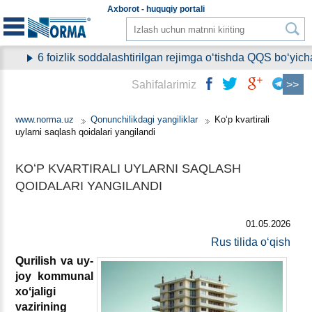
Aхborot - huquqiy
portali
6 foizlik soddalashtirilgan rejimga oʻtishda QQS boʻyicha
Sahifalarimiz
www.norma.uz
Qonunchilikdagi yangiliklar
Koʻp kvartirali
uylarni saqlash qoidalari yangilandi
KOʻP KVARTIRALI UYLARNI SAQLASH
QOIDALARI YANGILANDI
01.05.2026
Rus tilida oʻqish
Qurilish va uy-
joy kommunal
хoʻjaligi
vazirining