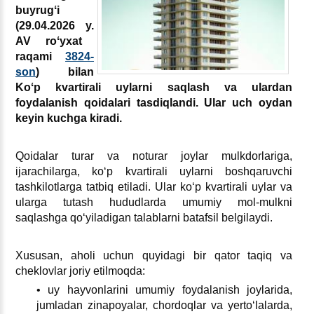
buyrugʻi
(29.04.2026 y.
AV roʻyхat
raqami
3824
-
son
) bilan
Koʻp kvartirali uylarni saqlash va ulardan
foydalanish qoidalari tasdiqlandi. Ular uch oydan
keyin kuchga kiradi.
Qoidalar turar va noturar joylar mulkdorlariga,
ijarachilarga, koʻp kvartirali uylarni boshqaruvchi
tashkilotlarga tatbiq etiladi. Ular koʻp kvartirali uylar va
ularga tutash hududlarda umumiy mol-mulkni
saqlashga qoʻyiladigan talablarni batafsil belgilaydi.
Xususan, aholi uchun quyidagi bir qator taqiq va
cheklovlar joriy etilmoqda:
• uy hayvonlarini umumiy foydalanish joylarida,
jumladan zinapoyalar, chordoqlar va yertoʻlalarda,