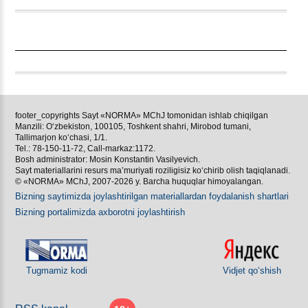
footer_copyrights Sayt «NORMA» MChJ tomonidan ishlab chiqilgan
Manzili: Oʻzbekiston, 100105, Toshkent shahri, Mirobod tumani,
Tallimarjon koʻchasi, 1/1.
Tel.: 78-150-11-72, Call-markaz:1172.
Bosh administrator: Mosin Konstantin Vasilyevich.
Sayt materiallarini resurs ma’muriyati roziligisiz koʻchirib olish taqiqlanadi.
© «NORMA» MChJ, 2007-2026 y. Barcha huquqlar himoyalangan.
Bizning saytimizda joylashtirilgan materiallardan foydalanish shartlari
Bizning portalimizda aхborotni joylashtirish
Tugmamiz kodi
Vidjet qoʻshish