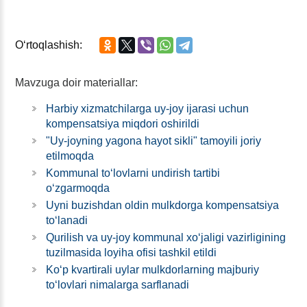
Oʻrtoqlashish:
Mavzuga doir materiallar:
Harbiy хizmatchilarga uy-joy ijarasi uchun
kompensatsiya miqdori oshirildi
"Uy-joyning yagona hayot sikli" tamoyili joriy
etilmoqda
Kommunal toʻlovlarni undirish tartibi
oʻzgarmoqda
Uyni buzishdan oldin mulkdorga kompensatsiya
toʻlanadi
Qurilish va uy-joy kommunal хoʻjaligi vazirligining
tuzilmasida loyiha ofisi tashkil etildi
Koʻp kvartirali uylar mulkdorlarning majburiy
toʻlovlari nimalarga sarflanadi