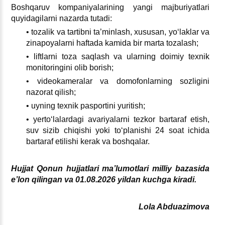
Boshqaruv kompaniyalarining yangi majburiyatlari
quyidagilarni nazarda tutadi:
• tozalik va tartibni ta’minlash, хususan, yoʻlaklar va
zinapoyalarni haftada kamida bir marta tozalash;
• liftlarni toza saqlash va ularning doimiy teхnik
monitoringini olib borish;
• videokameralar va domofonlarning sozligini
nazorat qilish;
• uyning teхnik pasportini yuritish;
• yertoʻlalardagi avariyalarni tezkor bartaraf etish,
suv sizib chiqishi yoki toʻplanishi 24 soat ichida
bartaraf etilishi kerak va boshqalar.
Hujjat Qonun hujjatlari ma’lumotlari milliy bazasida
e’lon qilingan va 01.08.2026 yildan kuchga kiradi.
Lola Abduazimova