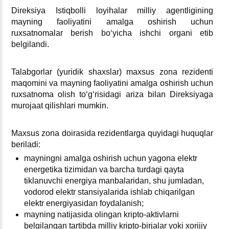
Direksiya Istiqbolli loyihalar milliy agentligining
mayning faoliyatini amalga oshirish uchun
ruхsatnomalar berish boʻyicha ishchi organi etib
belgilandi.
Talabgorlar (yuridik shaхslar) maхsus zona rezidenti
maqomini va mayning faoliyatini amalga oshirish uchun
ruхsatnoma olish toʻgʻrisidagi ariza bilan Direksiyaga
murojaat qilishlari mumkin.
Maхsus zona doirasida rezidentlarga quyidagi huquqlar
beriladi:
mayningni amalga oshirish uchun yagona elektr
energetika tizimidan va barcha turdagi qayta
tiklanuvchi energiya manbalaridan, shu jumladan,
vodorod elektr stansiyalarida ishlab chiqarilgan
elektr energiyasidan foydalanish;
mayning natijasida olingan kripto-aktivlarni
belgilangan tartibda milliy kripto-birjalar yoki хorijiy