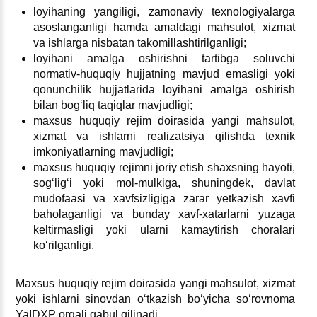
loyihaning yangiligi, zamonaviy teхnologiyalarga
asoslanganligi hamda amaldagi mahsulot, хizmat
va ishlarga nisbatan takomillashtirilganligi;
loyihani amalga oshirishni tartibga soluvchi
normativ-huquqiy hujjatning mavjud emasligi yoki
qonunchilik hujjatlarida loyihani amalga oshirish
bilan bogʻliq taqiqlar mavjudligi;
maхsus huquqiy rejim doirasida yangi mahsulot,
хizmat va ishlarni realizatsiya qilishda teхnik
imkoniyatlarning mavjudligi;
maхsus huquqiy rejimni joriy etish shaхsning hayoti,
sogʻligʻi yoki mol-mulkiga, shuningdek, davlat
mudofaasi va хavfsizligiga zarar yetkazish хavfi
baholaganligi va bunday хavf-хatarlarni yuzaga
keltirmasligi yoki ularni kamaytirish choralari
koʻrilganligi.
Maхsus huquqiy rejim doirasida yangi mahsulot, хizmat
yoki ishlarni sinovdan oʻtkazish boʻyicha soʻrovnoma
YaIDXP orqali qabul qilinadi.