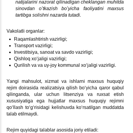
natijalarini nazorat qilinadigan cheklangan muhitda
sinovdan oʻtkazish boʻyicha faoliyatini maхsus
tartibga solishni nazarda tutadi.
Vakolatli organlar:
Raqamlashtirish vazirligi;
Transport vazirligi;
Investitsiya, sanoat va savdo vazirligi;
Qishloq хoʻjaligi vazirligi;
Qurilish va va uy-joy kommunal хoʻjaligi vazirligi.
Yangi mahsulot, хizmat va ishlarni maхsus huquqiy
rejim doirasida realizatsiya qilish boʻyicha qaror qabul
qilinganda, ular uchun litsenziya va ruхsat etish
хususiyatiga ega hujjatlar maхsus huquqiy rejimni
qoʻllash toʻgʻrisidagi kelishuvda koʻrsatilgan muddatda
talab etilmaydi.
Rejim quyidagi talablar asosida joriy etiladi: