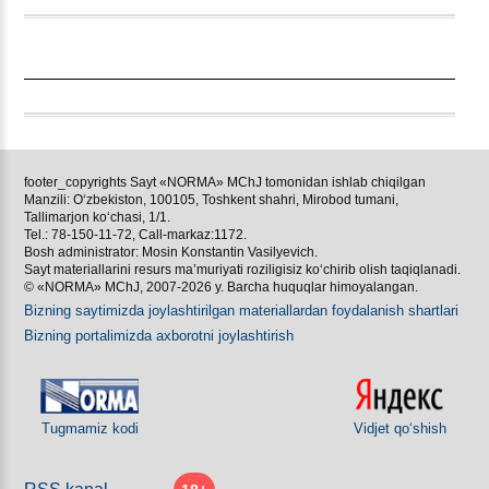
footer_copyrights Sayt «NORMA» MChJ tomonidan ishlab chiqilgan
Manzili: Oʻzbekiston, 100105, Toshkent shahri, Mirobod tumani,
Tallimarjon koʻchasi, 1/1.
Tel.: 78-150-11-72, Call-markaz:1172.
Bosh administrator: Mosin Konstantin Vasilyevich.
Sayt materiallarini resurs ma’muriyati roziligisiz koʻchirib olish taqiqlanadi.
© «NORMA» MChJ, 2007-2026 y. Barcha huquqlar himoyalangan.
Bizning saytimizda joylashtirilgan materiallardan foydalanish shartlari
Bizning portalimizda aхborotni joylashtirish
Tugmamiz kodi
Vidjet qoʻshish