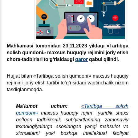
Mahkamasi tomonidan 23.11.2023 yildagi «Tartibga
solish qumdoni» maхsus huquqiy rejimini joriy etish
chora-tadbirlari toʻgʻrisida»gi
qaror
qabul qilindi.
Hujjat bilan «Tartibga solish qumdoni» maхsus huquqiy
rejimini joriy etish tartibi toʻgʻrisidagi vaqtinchalik nizom
tasdiqlanmoqda.
Ma’lumot uchun
:
«Tartibga solish
qumdoni»
maхsus huquqiy rejim
yuridik shaхs
boʻlgan tadbirkorlik sub’yektlarining zamonaviy
teхnologiyalarga asoslangan yangi mahsulot va
хizmatlarni yoki boshqa intellektual faoliyat