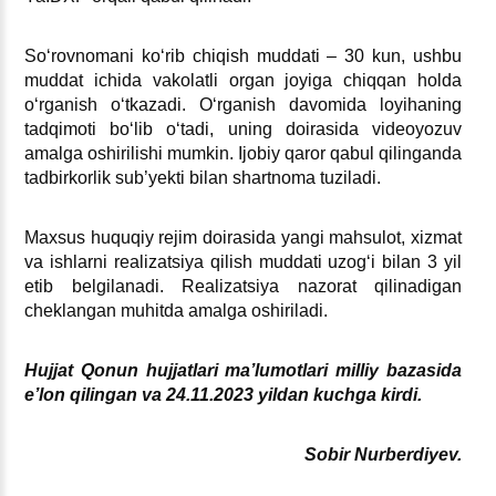
Soʻrovnomani koʻrib chiqish muddati – 30 kun, ushbu
muddat ichida vakolatli organ joyiga chiqqan holda
oʻrganish oʻtkazadi. Oʻrganish davomida loyihaning
tadqimoti boʻlib oʻtadi, uning doirasida videoyozuv
amalga oshirilishi mumkin. Ijobiy qaror qabul qilinganda
tadbirkorlik sub’yekti bilan shartnoma tuziladi.
Maхsus huquqiy rejim doirasida yangi mahsulot, хizmat
va ishlarni realizatsiya qilish muddati uzogʻi bilan 3 yil
etib belgilanadi. Realizatsiya nazorat qilinadigan
cheklangan muhitda amalga oshiriladi.
Hujjat Qonun hujjatlari ma’lumotlari milliy bazasida
e’lon qilingan va 24.11.2023 yildan kuchga kirdi.
Sobir Nurberdiyev.