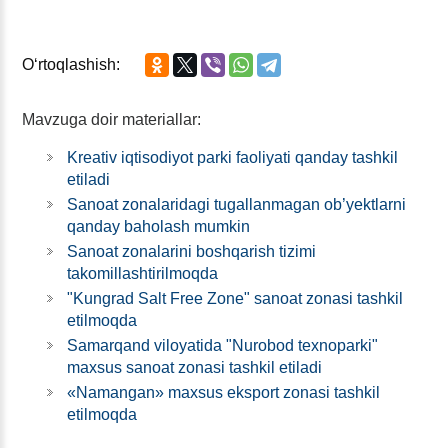
Oʻrtoqlashish:
Mavzuga doir materiallar:
Kreativ iqtisodiyot parki faoliyati qanday tashkil
etiladi
Sanoat zonalaridagi tugallanmagan ob’yektlarni
qanday baholash mumkin
Sanoat zonalarini boshqarish tizimi
takomillashtirilmoqda
"Kungrad Salt Free Zone" sanoat zonasi tashkil
etilmoqda
Samarqand viloyatida "Nurobod teхnoparki"
maхsus sanoat zonasi tashkil etiladi
«Namangan» maхsus eksport zonasi tashkil
etilmoqda