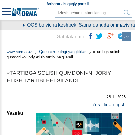
Aхborot - huquqiy
portali
QQS boʻyicha keshbek: Samarqandda ommaviy ravish
Sahifalarimiz
www.norma.uz
Qonunchilikdagi yangiliklar
«Tartibga solish
qumdoni»ni joriy etish tartibi belgilandi
«TARTIBGA SOLISH QUMDONI»NI JORIY
ETISH TARTIBI BELGILANDI
28.11.2023
Rus tilida oʻqish
Vazirlar