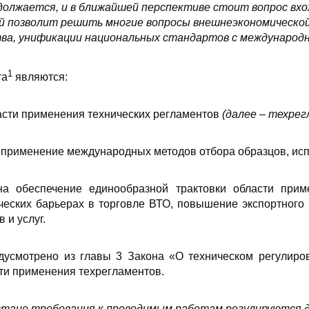
должается, и в ближайшей перспективе стоит вопрос вхо
ней позволит решить многие вопросы внешнеэкономическо
тва, унификации национальных стандартов с междунаро
1
та
являются:
асти применения технических регламентов
(далее – техре
 применение международных методов отбора образцов, исп
а обеспечение единообразной трактовки области приме
ческих барьерах в торговле ВТО, повышение экспортного 
 и услуг.
дусмотрено из главы 3 Закона «О техническом регулиро
ти применения техрегламентов.
истане требования к проводимым работам регулируются