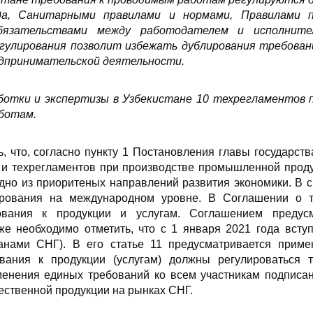
да, Санитарными правилами и нормами, Правилами п
бязательствами между работодателем и исполнит
егулирования позволит избежать дублирования требован
едпринимательской деятельности.
ботки и экспертизы в Узбекистане 10 техрегламентов 
ботам.
ь, что, согласно пункту 1 Постановления главы государс
а и техрегламентов при производстве промышленной проду
дно из приоритеных направлений развития экономики. В 
лирования на международном уровне. В Соглашении о 
ования к продукции и услугам. Соглашением предусм
кже необходимо отметить, что с 1 января 2021 года всту
анами СНГ). В его статье 11 предусматривается приме
вания к продукции (услугам) должны регулироваться т
менения единых требований ко всем участникам подписан
ественной продукции на рынках СНГ.