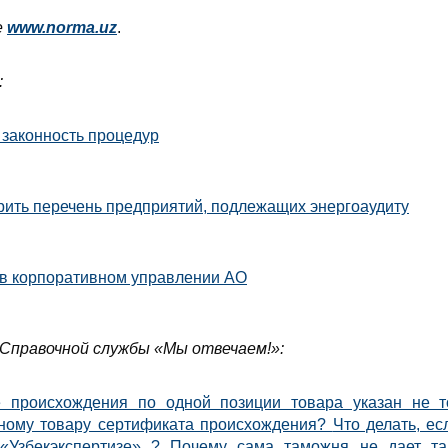
е
www
.
norma
.
uz
.
:
 законность процедур
ить перечень предприятий, подлежащих энергоаудиту
 в корпоративном управлении АО
Справочной службы «Мы отвечаем!»:
е происхождения по одной позиции товара указан не 
ному товару сертификата происхождения?
Что делать, е
«Узбекэкспертизе» ? Почему сама таможня не дает та