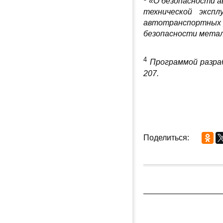
«О безопасности а
технической экспл
автотранспортных с
безопасности метал
4
Программой разра
207.
Поделиться: