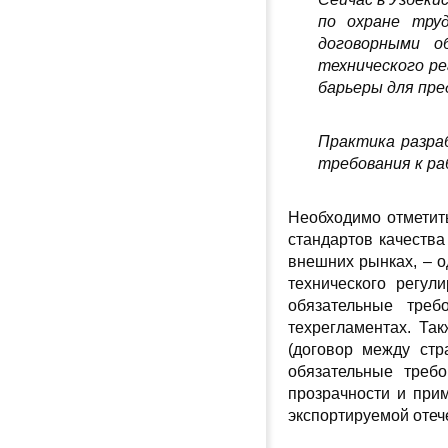
по охране тру
договорными о
технического р
барьеры для пр
Практика разра
требования к ра
Необходимо отметит
стандартов качеств
внешних рынках, – о
технического регу
обязательные треб
техрегламентах. Та
(договор между стр
обязательные требо
прозрачности и при
экспортируемой отеч