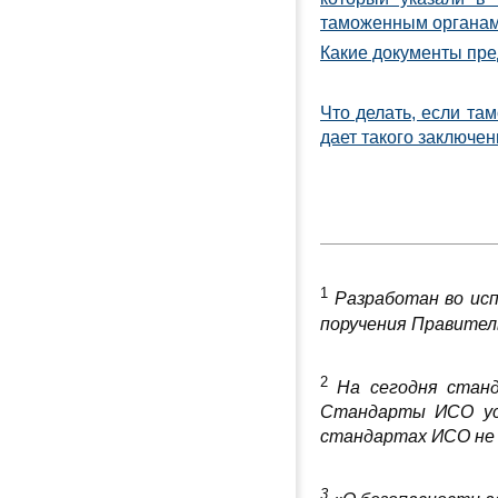
таможенным органам
Какие документы пре
Что делать, если та
дает такого заключе
1
Р
азработан во ис
поручения Правител
2
На сегодня стан
Стандарты ИСО уст
стандартах ИСО не
3