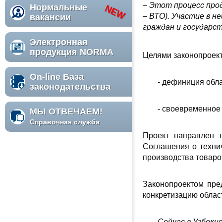
– Этот процесс про
Нормальные
– ВТО). Участие в 
вакансии
граждан и государс
Электронная
продукция NORMA
Целями законопроек
On-line База
- дефиниция обл
законодательства
- своевременное
МЫ ОТВЕЧАЕМ!
Справочная служба
Проект направлен н
Соглашения о техни
производства товаров
Законопроектом пре
конкретизацию облас
Сейчас в Узбек