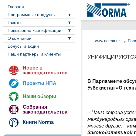
Главная
Программные продукты
Газеты
Повышение квалификации
О компании
www.norma.uz
Пар
Бонусы и акции
Наши партнеры и клиенты
УНИФИЦИРУЮТСЯ
Новое в
законодательстве
В Парламенте обсу
Проекты НПА
Узбекистан «О техн
Наши обзоры
Собрания
законодательства
–
Наша страна успеш
международных орга
Книги Norma
многие другие, –
ко
Законодательной 