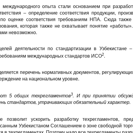
я международного опыта стали основанием при разработ
тветствия – определение соответствия продукции, произ
 по оценке соответствия требованиям НПА. Сюда также
рования, которая также не охватывает понятие «работы»
ами невозможно.
елей деятельности по стандартизации в Узбекистане –
2
требованиям международных стандартов ИСО
.
деляется перечень нормативных документов, регулирующих
верждение на национальном уровне.
3
уют 5 общих техрегламентов
. И при принятии обсуж
ень стандартов, утрачивающих обязательный характер.
е позволит ускорить разработку техрегламентов, пре
исанным Узбекистаном Соглашением о зоне свободной тор
я в техрегламентах. Поэтому надо все техрегламенты разра