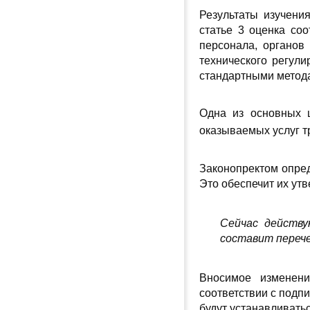
Результаты изучени
статье 3 оценка соо
персонала, органов
технического регули
стандартными метод
Одна из основных ц
оказываемых услуг 
Законопректом
опре
Это обеспечит их ут
Сейчас действ
составит переч
Вносимое изменени
соответствии с подп
будут устанавливатьс