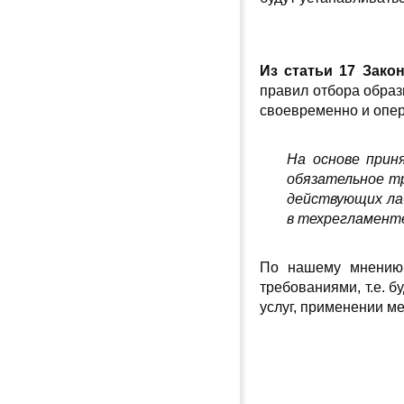
Из статьи 17 Зако
правил отбора образ
своевременно и опе
На основе прин
обязательное т
действующих ла
в техрегламенте
По нашему мнению,
требованиями, т.е. 
услуг, применении м