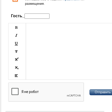
размещения.
Гость_










