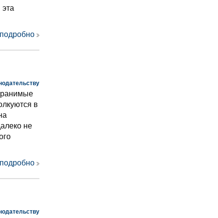
 эта
 подробно
нодательству
странимые
олкуются в
на
алеко не
ого
 подробно
нодательству