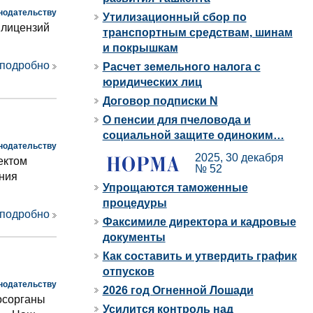
нодательству
Утилизационный сбор по
 лицензий
транспортным средствам, шинам
и покрышкам
 подробно
Расчет земельного налога с
юридических лиц
Договор подписки N
О пенсии для пчеловода и
социальной защите одиноким…
нодательству
2025, 30 декабря
ектом
№ 52
ения
Упрощаются таможенные
процедуры
 подробно
Факсимиле директора и кадровые
документы
Как составить и утвердить график
отпусков
нодательству
2026 год Огненной Лошади
осорганы
Усилится контроль над