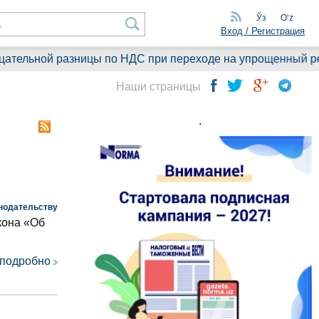
Ўз
Oʻz
Вход / Регистрация
ой разницы по НДС при переходе на упрощенный режим 6%: 
Наши страницы
.
нодательству
кона «Об
 подробно