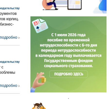
нодательству
трументов
тов юрлиц.
бизнес-
 подробно
нодательству
 с
проблемы
 подробно
.