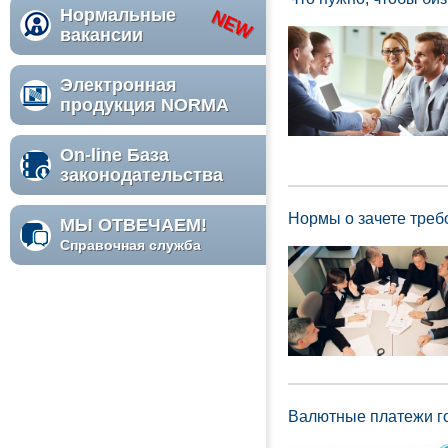
Нормальные
вакансии
Электронная
продукция NORMA
On-line База
законодательства
Нормы о зачете треб
МЫ ОТВЕЧАЕМ!
Справочная служба
Валютные платежи г