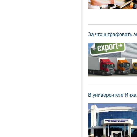
За что штрафовать э
В университете Инха