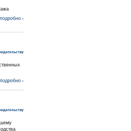
тажа
 подробно
нодательству
ственных
 подробно
нодательству
йшему
водства