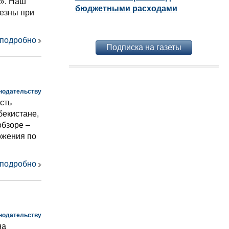
и». Наш
бюджетными расходами
лезны при
 подробно
Подписка на газеты
нодательству
сть
бекистане,
обзоре –
ожения по
 подробно
нодательству
на