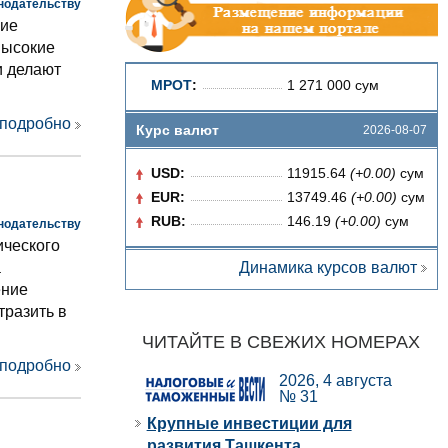
нодательству
ние
Высокие
и делают
МРОТ
:
1 271 000 сум
 подробно
Курс валют
2026-08-07
USD:
11915.64
(+0.00)
сум
EUR:
13749.46
(+0.00)
сум
RUB:
146.19
(+0.00)
сум
нодательству
ического
Динамика курсов валют
а
ение
тразить в
ЧИТАЙТЕ В СВЕЖИХ НОМЕРАХ
 подробно
2026, 4 августа
№ 31
Крупные инвестиции для
развития Ташкента