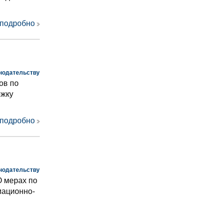
 подробно
нодательству
ов по
ржку
 подробно
нодательству
О мерах по
мационно-