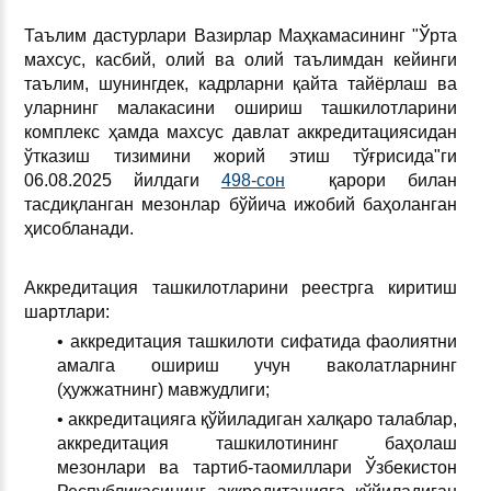
Таълим дастурлари Вазирлар Маҳкамасининг "Ўрта
махсус, касбий, олий ва олий таълимдан кейинги
таълим, шунингдек, кадрларни қайта тайёрлаш ва
уларнинг малакасини ошириш ташкилотларини
комплекс ҳамда махсус давлат аккредитациясидан
ўтказиш тизимини жорий этиш тўғрисида"ги
06.08.2025 йилдаги
498-сон
қарори билан
тасдиқланган мезонлар бўйича ижобий баҳоланган
ҳисобланади.
Аккредитация ташкилотларини реестрга киритиш
шартлари:
• аккредитация ташкилоти сифатида фаолиятни
амалга ошириш учун ваколатларнинг
(ҳужжатнинг) мавжудлиги;
• аккредитацияга қўйиладиган халқаро талаблар,
аккредитация ташкилотининг баҳолаш
мезонлари ва тартиб-таомиллари Ўзбекистон