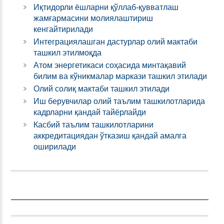
Иқтидорли ёшларни қўллаб-қувватлаш
жамғармасини молиялаштириш
кенгайтирилади
Интеграциялашган дастурлар олий мактаби
ташкил этилмоқда
Атом энергетикаси соҳасида минтақавий
билим ва кўникмалар маркази ташкил этилади
Олий солиқ мактаби ташкил этилади
Иш берувчилар олий таълим ташкилотларида
кадрларни қандай тайёрлайди
Касбий таълим ташкилотларини
аккредитациядан ўтказиш қандай амалга
оширилади