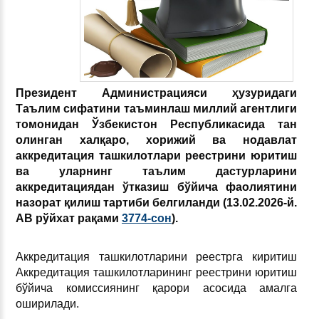
Президент Администрацияси ҳузуридаги
Таълим сифатини таъминлаш миллий агентлиги
томонидан Ўзбекистон Республикасида тан
олинган халқаро, хорижий ва нодавлат
аккредитация ташкилотлари реестрини юритиш
ва уларнинг таълим дастурларини
аккредитациядан ўтказиш бўйича фаолиятини
назорат қилиш тартиби белгиланди (13.02.2026-й.
АВ рўйхат рақами
3774-сон
).
Аккредитация ташкилотларини реестрга киритиш
Аккредитация ташкилотларининг реестрини юритиш
бўйича комиссиянинг қарори асосида амалга
оширилади.