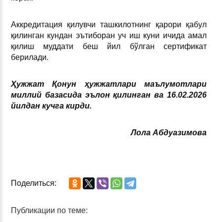
Аккредитация қилувчи ташкилотнинг қарори қабул
қилинган кундан эътиборан уч иш куни ичида амал
қилиш муддати беш йил бўлган сертификат
берилади.
Ҳужжат Қонун ҳужжатлари маълумотлари
миллий базасида эълон қилинган ва 16.02.2026
йилдан кучга кирди.
Лола Абдуазимова
Поделиться:
Публикации по теме: