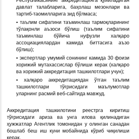
Республикасининг аккредитацияга қўйиладиган
давлат талабларига, баҳолаш мезонлари ва
тартиб-таомилларига зид бўлмаса;
• таълим сифатини таъминлаш тармоқларининг
тўлақонли аъзоси бўлиш (таълим сифатини
таъминлаш бўйича нуфузли халқаро
ассоциациялардан камида биттасига аъзо
бўлиш);
• экспертлар умумий сонининг камида 30 фоизи
хорижий мутахассислар бўлиши керак (халқаро
ва хорижий аккредитация ташкилотлари учун);
• халқаро аккредитациядан ўтган таълим
ташкилотлари тўғрисидаги маълумотлар
уларнинг расмий веб-сайтида мавжуд.
Аккредитация ташкилотини реестрга киритиш
тўғрисидаги ариза ва унга илова қилинадиган
ҳужжатлар Агентлик томонидан у олинган санадан
бошлаб беш иш куни мобайнида кўриб чиқилиши
керак.