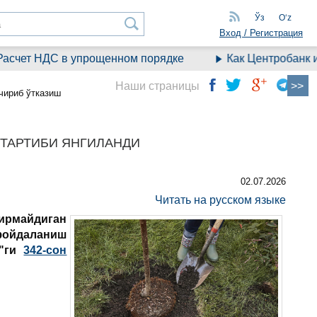
Ўз
Oʻz
Вход / Регистрация
счет НДС в упрощенном порядке
Как Центробанк из
Наши страницы
чириб ўтказиш
 ТАРТИБИ ЯНГИЛАНДИ
02.07.2026
Читать на русском языке
кирмайдиган
фойдаланиш
а"ги
342-сон