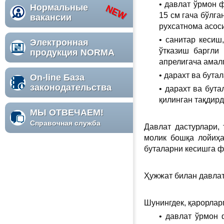
• давлат ўрмон 
Нормальные
15 см гача бўлга
вакансии
рухсатнома асоси
• санитар кесиш
Электронная
ўтказиш баргли
продукция NORMA
апрелигача амал
• дарахт ва бута
On-line База
законодательства
• дарахт ва бут
қилинган тақдирд
МЫ ОТВЕЧАЕМ!
Справочная служба
Давлат дастурлари,
молик бошқа лойиҳа
буталарни кесишга ф
Ҳужжат билан давлат
Шунингдек, қарорлар
• давлат ўрмон 