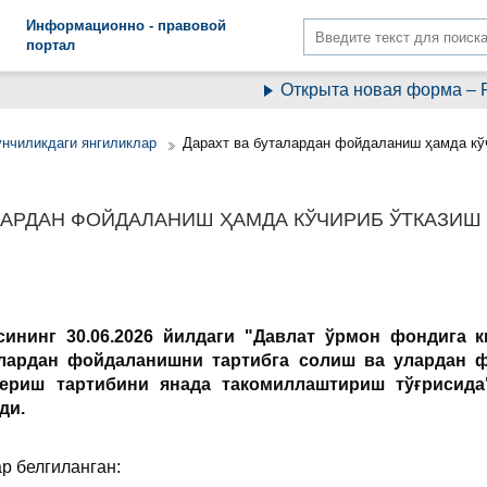
Информационно - правовой
портал
Открыта новая форма – Ра
унчиликдаги янгиликлар
Дарахт ва буталардан фойдаланиш ҳамда кў
ЛАРДАН ФОЙДАЛАНИШ ҲАМДА КЎЧИРИБ ЎТКАЗИШ
ининг 30.06.2026 йилдаги "Давлат ўрмон фондига 
алардан фойдаланишни тартибга солиш ва улардан 
бериш тартибини янада такомиллаштириш тўғрисид
ди.
р белгиланган: