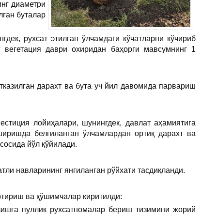
инг диаметри
лган буталар
гдек, рухсат этилган ўлчамдаги кўчатларни кўчириб
г вегетация даври охиридан баҳорги мавсумнинг 1
ўтказилган дарахт ва бута уч йил давомида парвариш
естиция лойиҳалари, шунингдек, давлат аҳамиятига
иришда белгиланган ўлчамлардан ортиқ дарахт ва
сосида йўл қўйилади.
тли навларининг янгиланган рўйхати тасдиқланди.
артириш ва қўшимчалар киритилди:
азишга пуллик рухсатномалар бериш тизимини жорий