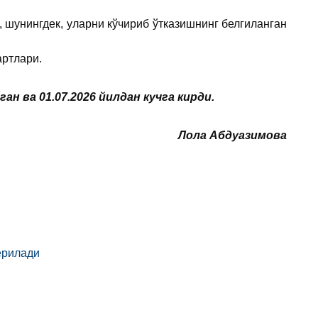
 шунингдек, уларни кўчириб ўтказишнинг белгиланган
артлари.
 ва 01.07.2026 йилдан кучга кирди.
Лола Абдуазимова
ерилади