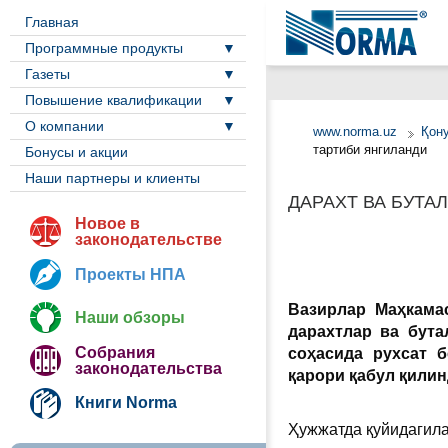
Главная
Программные продукты
Газеты
Повышение квалификации
О компании
www.norma.uz
Қон
тартиби янгиланди
Бонусы и акции
Наши партнеры и клиенты
ДАРАХТ ВА БУТА
Новое в
законодательстве
Проекты НПА
Вазирлар Маҳкамас
Наши обзоры
дарахтлар ва бут
Собрания
соҳасида рухсат 
законодательства
қарори қабул қилин
Книги Norma
Ҳужжатда қуйидагила