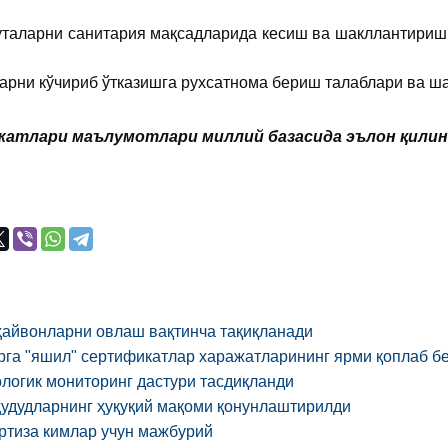
буталарни санитария мақсадларида кесиш ва шакллантириш,
ларни кўчириб ўтказишга рухсатнома бериш талаблари ва ш
атлари маълумотлари миллий базасида эълон қилинган
ҳайвонларни овлаш вақтинча тақиқланади
га "яшил" сертификатлар харажатларининг ярми қоплаб б
логик мониторинг дастури тасдиқланди
ҳудудларнинг ҳуқуқий мақоми қонунлаштирилди
ртиза кимлар учун мажбурий