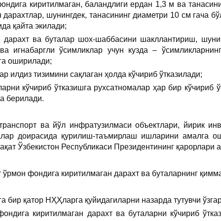
фондига киритилмаган, баландлиги ердан 1,3 м ва танасин
н дарахтлар, шунингдек, танасининг диаметри 10 см гача бў
да қайта экилади;
, дарахт ва буталар шох-шаббасини шакллантириш, шунин
 ва игнабаргли ўсимликлар учун кузда – ўсимликларнин
га оширилади;
лар илдиз тизимини сақлаган ҳолда кўчириб ўтказилади;
аларни кўчириб ўтказишга рухсатномалар ҳар бир кўчириб 
а берилади.
 транспорт ва йўл инфратузилмаси объектлари, йирик инв
лар доирасида қурилиш-таъмирлаш ишларини амалга ош
ақат Ўзбекистон Республикаси Президентининг қарорлари а
 ўрмон фондига киритилмаган дарахт ва буталарнинг қимма
га бир қатор НҲҲларга қуйидагиларни назарда тутувчи ўзг
фондига киритилмаган дарахт ва буталарни кўчириб ўтк