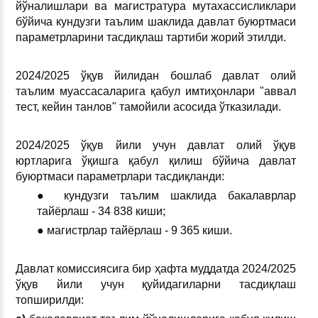
йўналишлари ва магистратура мутахассисликлари
бўйича кундузги таълим шаклида давлат буюртмаси
параметрларини тасдиқлаш тартиби жорий этилди.
2024/2025 ўқув йилидан бошлаб давлат олий
таълим муассасаларига қабул имтиҳонлари "аввал
тест, кейин танлов" тамойили асосида ўтказилади.
2024/2025 ўқув йили учун давлат олий ўқув
юртларига ўқишга қабул қилиш бўйича давлат
буюртмаси параметрлари тасдиқланди:
● кундузги таълим шаклида бакалаврлар
тайёрлаш - 34 838 киши;
● магистрлар тайёрлаш - 9 365 киши.
Давлат комиссиясига бир ҳафта муддатда 2024/2025
ўқув йили учун қуйидагиларни тасдиқлаш
топширилди: