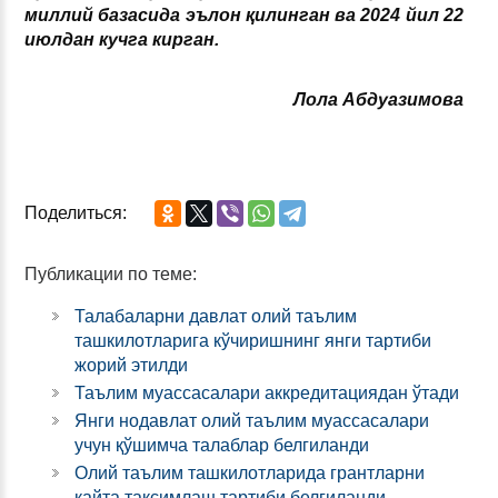
миллий базасида эълон қилинган ва 2024 йил 22
июлдан кучга кирган.
Лола Абдуазимова
Поделиться:
Публикации по теме:
Талабаларни давлат олий таълим
ташкилотларига кўчиришнинг янги тартиби
жорий этилди
Таълим муассасалари аккредитациядан ўтади
Янги нодавлат олий таълим муассасалари
учун қўшимча талаблар белгиланди
Олий таълим ташкилотларида грантларни
қайта тақсимлаш тартиби белгиланди