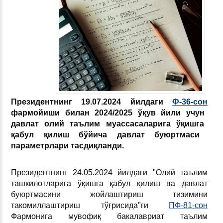
Президентнинг
19
.07.
2024 йил
даги
Ф
-36-сон
фармойиши
билан
2024/2025 ўқув
йили
учун
давлат
олий
таълим
муассасаларига
ўқишга
қабул
қилиш
бўйича
давлат
буюртмаси
параметрлари
тасдиқланди
.
Президентнинг 24.05.2024 йилдаги "Олий таълим
ташкилотларига ўқишга қабул қилиш ва давлат
буюртмасини жойлаштириш тизимини
такомиллаштириш тўғрисида"ги
ПФ-81-сон
Фармонига мувофиқ бакалавриат таълим