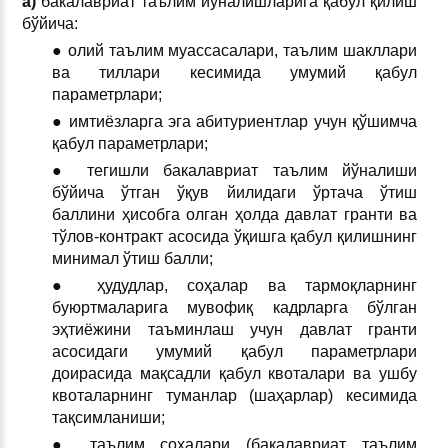
а)
бакалавриат таълим йўналишларига қабул қилиш
бўйича:
● олий таълим муассасалари, таълим шакллари
ва тиллари кесимида умумий қабул
параметрлари;
● имтиёзларга эга абитуриентлар учун қўшимча
қабул параметрлари;
● тегишли бакалавриат таълим йўналиши
бўйича ўтган ўқув йилидаги ўртача ўтиш
баллини ҳисобга олган ҳолда давлат гранти ва
тўлов-контракт асосида ўқишга қабул қилишнинг
минимал ўтиш балли;
● ҳудудлар, соҳалар ва тармоқларнинг
буюртмаларига мувофиқ кадрларга бўлган
эҳтиёжини таъминлаш учун давлат гранти
асосидаги умумий қабул параметрлари
доирасида мақсадли қабул квоталари ва ушбу
квоталарнинг туманлар (шаҳарлар) кесимида
тақсимланиши;
● таълим соҳалари (бакалавриат таълим