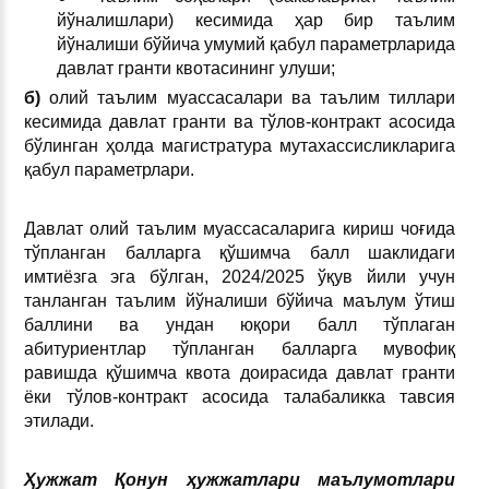
йўналишлари) кесимида ҳар бир таълим
йўналиши бўйича умумий қабул параметрларида
давлат гранти квотасининг улуши;
б)
олий таълим муассасалари ва таълим тиллари
кесимида давлат гранти ва тўлов-контракт асосида
бўлинган ҳолда магистратура мутахассисликларига
қабул параметрлари.
Давлат олий таълим муассасаларига кириш чоғида
тўпланган балларга қўшимча балл шаклидаги
имтиёзга эга бўлган, 2024/2025 ўқув йили учун
танланган таълим йўналиши бўйича маълум ўтиш
баллини ва ундан юқори балл тўплаган
абитуриентлар тўпланган балларга мувофиқ
равишда қўшимча квота доирасида давлат гранти
ёки тўлов-контракт асосида талабаликка тавсия
этилади.
Ҳужжат Қонун ҳужжатлари
маълумотлари