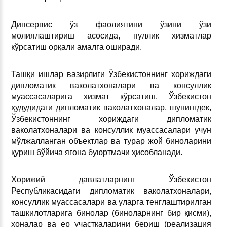
Дипсервис ўз фаолиятини ўзини ўзи
молиялаштириш асосида, пуллик хизматлар
кўрсатиш орқали амалга оширади.
Ташқи ишлар вазирлиги Ўзбекистоннинг хориждаги
дипломатик ваколатхоналари ва консуллик
муассасаларига хизмат кўрсатиш, Ўзбекистон
ҳудудидаги дипломатик ваколатхоналар, шунингдек,
Ўзбекистоннинг хориждаги дипломатик
ваколатхоналари ва консуллик муассасалари учун
мўлжалланган объектлар ва турар жой биноларини
қуриш бўйича ягона буюртмачи ҳисобланади.
Хорижий давлатларнинг Ўзбекистон
Республикасидаги дипломатик ваколатхоналари,
консуллик муассасалари ва уларга тенглаштирилган
ташкилотларига бинолар (биноларнинг бир қисми),
хоналар ва ер участкаларини бериш (реализация