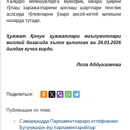
Халқаро келишувларга мувофиқ, ижара ҳақини
тўлаш харажатларини қоплаш шартлари тенглик
асосида тўловларни ўзаро ҳисоб-китоб қилишни
назарда тутади.
Ҳужжат Қонун ҳужжатлари маълумотлари
миллий базасида эълон қилинган ва 26.01.2026
йилдан кучга кирди.
Лола Абдуазимова
Поделиться:
Публикации по теме:
Самарқандда Парламентлараро иттифоқнинг
Бутунжаҳон ёш парламентарийлар