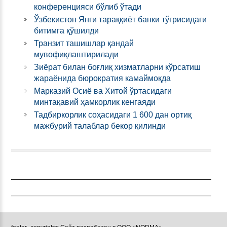
конференцияси бўлиб ўтади
Ўзбекистон Янги тараққиёт банки тўғрисидаги
битимга қўшилди
Транзит ташишлар қандай
мувофиқлаштирилади
Зиёрат билан боғлиқ хизматларни кўрсатиш
жараёнида бюрократия камаймоқда
Марказий Осиё ва Хитой ўртасидаги
минтақавий ҳамкорлик кенгаяди
Тадбиркорлик соҳасидаги 1 600 дан ортиқ
мажбурий талаблар бекор қилинди