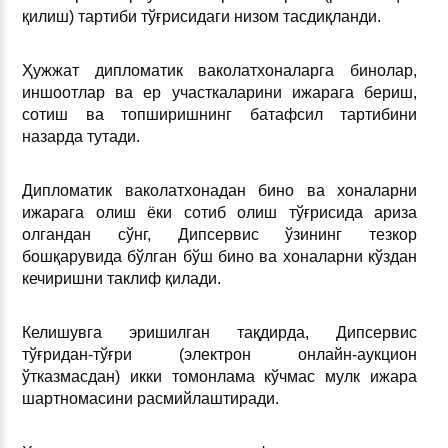
қилиш) тартиби тўғрисидаги низом тасдиқланди.
Ҳужжат дипломатик ваколатхоналарга бинолар,
иншоотлар ва ер участкаларини ижарага бериш,
сотиш ва топширишнинг батафсил тартибини
назарда тутади.
Дипломатик ваколатхонадан бино ва хоналарни
ижарага олиш ёки сотиб олиш тўғрисида ариза
олгандан сўнг, Дипсервис ўзининг тезкор
бошқарувида бўлган бўш бино ва хоналарни кўздан
кечиришни таклиф қилади.
Келишувга эришилган тақдирда, Дипсервис
тўғридан-тўғри (электрон онлайн-аукцион
ўтказмасдан) икки томонлама кўчмас мулк ижара
шартномасини расмийлаштиради.