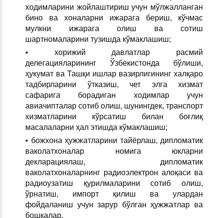
ходимларини жойлаштириш учун мўлжалланган
бино ва хоналарни ижарага бериш, кўчмас
мулкни ижарага олиш ва сотиш
шартномаларини тузишда кўмаклашиш;
• хорижий давлатлар расмий
делегацияларининг Ўзбекистонда бўлиши,
ҳукумат ва Ташқи ишлар вазирлигининг халқаро
тадбирларини ўтказиш, чет элга хизмат
сафарига борадиган ходимлар учун
авиачипталар сотиб олиш, шунингдек, транспорт
хизматларини кўрсатиш билан боғлиқ
масалаларни ҳал этишда кўмаклашиш;
• божхона ҳужжатларини тайёрлаш, дипломатик
ваколатхоналар номига юкларни
декларациялаш, дипломатик
ваколатхоналарнинг радиоэлектрон алоқаси ва
радиоузатиш қурилмаларини сотиб олиш,
ўрнатиш, импорт қилиш ва улардан
фойдаланиш учун зарур бўлган ҳужжатлар ва
бошқалар.