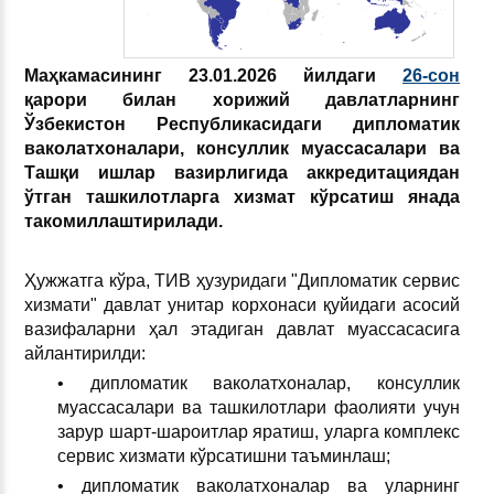
Маҳкамасининг 23.01.2026 йилдаги
26-сон
қарори билан хорижий давлатларнинг
Ўзбекистон Республикасидаги дипломатик
ваколатхоналари, консуллик муассасалари ва
Ташқи ишлар вазирлигида аккредитациядан
ўтган ташкилотларга хизмат кўрсатиш янада
такомиллаштирилади.
Ҳужжатга кўра, ТИВ ҳузуридаги "Дипломатик сервис
хизмати" давлат унитар корхонаси қуйидаги асосий
вазифаларни ҳал этадиган давлат муассасасига
айлантирилди:
• дипломатик ваколатхоналар, консуллик
муассасалари ва ташкилотлари фаолияти учун
зарур шарт-шароитлар яратиш, уларга комплекс
сервис хизмати кўрсатишни таъминлаш;
• дипломатик ваколатхоналар ва уларнинг