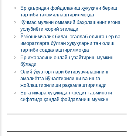
Ер қаъридан фойдаланиш ҳуқуқини бериш
тартиби такомиллаштирилмоқда
Кўчмас мулкни оммавий баҳолашнинг ягона
услубиёти жорий этилади
Ўзбошимчалик билан эгаллаб олинган ер ва
иморатларга бўлган ҳуқуқларни тан олиш
тартиби соддалаштирилмоқда
Ер ижарасини онлайн узайтириш мумкин
бўлади
Олий ўқув юртлари битирувчиларининг
амалиётга йўналтирилиши ва ишга
жойлаштирилиши рақамлаштирилади
Ерга ижара ҳуқуқидан кредит таъминоти
сифатида қандай фойдаланиш мумкин