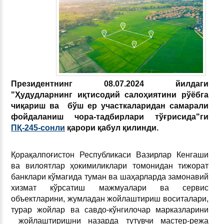
Президентнинг 08.07.2024 йилдаги
"Ҳудудларнинг иқтисодий салоҳиятини рўёбга
чиқариш ва бўш ер участкаларидан самарали
фойдаланиш чора-тадбирлари тўғрисида"ги
ПҚ-245-сонли
қарори қабул қилинди.
Қорақалпоғистон Республикаси Вазирлар Кенгаши
ва вилоятлар ҳокимиликлари томонидан тижорат
банклари кўмагида туман ва шаҳарларда замонавий
хизмат кўрсатиш мажмуалари ва сервис
объектларини, жумладан жойлаштириш воситалари,
турар жойлар ва савдо-кўнгилочар марказларини
жойлаштиришни назарда тутувчи мастер-режа