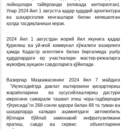
лойиҳалари тайёрланди (иловада келтирилган).
Улар 2024 йил 1 августга қадар ҳудудий архитектура
ва шаҳарсозлик кенгашлари билан келишилган
ҳолда тасдиқланиши керак.
2024 йил 1 августдан жорий йил якунига қадар
Қурилиш ва уй-жой коммунал хўжалиги вазирлиги
ҳамда Кадастр агентлиги билан биргаликда ушбу
ҳудудлардаги ер участкалари мастер-режаларга
мувофиқ аукцион савдоларига қўйилади.
Вазирлар Маҳкамасининг 2024 йил 7 майдаги
"Иқтисодиётда давлат иштирокини қисқартириш
жараёнларини ва хусусийлаштириш дастури
ижросини самарали ташкил этиш чора-тадбирлари
тўғрисида"ги 268-сонли қарори билан 68 та туман ва
шаҳарларда халқаро аҳамиятдаги автомобиль
йўллари бўйлаб замонавий инфратузилмани
яратиш, савдо ва сервис объектларини