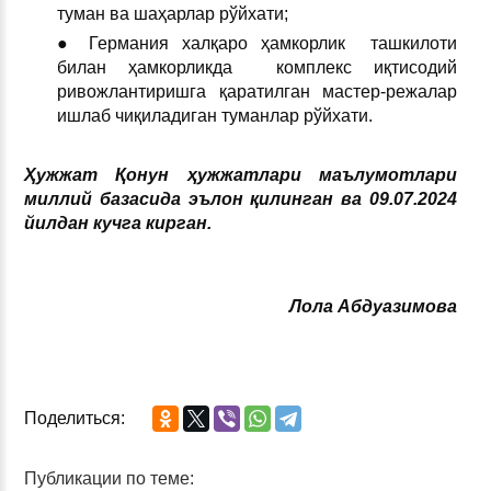
туман ва шаҳарлар рўйхати;
● Германия халқаро ҳамкорлик ташкилоти
билан ҳамкорликда комплекс иқтисодий
ривожлантиришга қаратилган мастер-режалар
ишлаб чиқиладиган туманлар рўйхати.
Ҳужжат Қонун ҳужжатлари маълумотлари
миллий базасида эълон қилинган ва 09.07.2024
йилдан кучга кирган.
Лола Абдуазимова
Поделиться:
Публикации по теме: