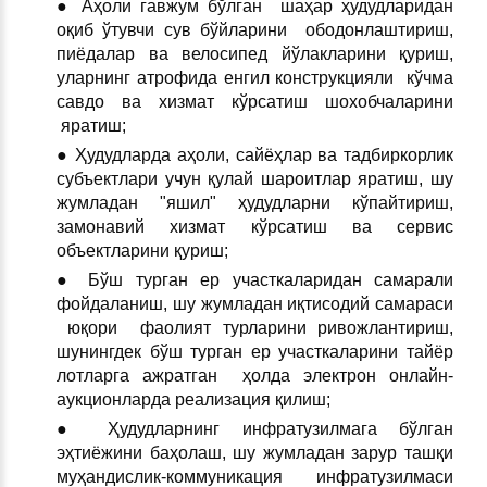
● Аҳоли гавжум бўлган шаҳар ҳудудларидан
оқиб ўтувчи сув бўйларини ободонлаштириш,
пиёдалар ва велосипед йўлакларини қуриш,
уларнинг атрофида енгил конструкцияли кўчма
савдо ва хизмат кўрсатиш шохобчаларини
яратиш;
● Ҳудудларда аҳоли, сайёҳлар ва тадбиркорлик
субъектлари учун қулай шароитлар яратиш, шу
жумладан "яшил" ҳудудларни кўпайтириш,
замонавий хизмат кўрсатиш ва сервис
объектларини қуриш;
● Бўш турган ер участкаларидан самарали
фойдаланиш, шу жумладан иқтисодий самараси
юқори фаолият турларини ривожлантириш,
шунингдек бўш турган ер участкаларини тайёр
лотларга ажратган ҳолда электрон онлайн-
аукционларда реализация қилиш;
● Ҳудудларнинг инфратузилмага бўлган
эҳтиёжини баҳолаш, шу жумладан зарур ташқи
муҳандислик-коммуникация инфратузилмаси