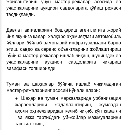
жойлаштириш учун мастер-режалар асосида ер
участкаларини аукцион савдоларига қўйиш режаси
тасдиқланди.
Давлат активларини бошқариш агентлигига жорий
йил якунига қадар халқаро аҳамиятдаги автомобиль
йўллари бўйлаб замонавий инфратузилмани барпо
этиш, савдо ва сервис объектларини жойлаштириш
бўйича мастер-режалар ишлаб чиқиш, шунингдек ер
участкаларини аукцион савдоларига чиқариш
вазифаси топширилди.
Туман ва шаҳарлар бўйича ишлаб чиқиладиган
мастер-режаларнинг асосий йўналишлари:
● Шаҳар ва туман марказларида урбанизация
жараёнларини жадаллаштириш, жумладан
аҳоли эҳтиёжларидан келиб чиқиб, кўп қаватли
ва якка тартибдаги уй-жойлар мажмуаларини
ташкил этиш;