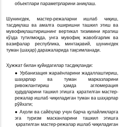
объектлари параметрларини аниқлаш.
Шунингдек, мастер-режаларни ишлаб чиқиш,
тасдиқлаш ва амалга оширишни ташкил этиш ва
мувофиқлаштиришнинг вертикал тизимини яратиш
кўзда тутилмоқда, унга мувофиқ жавобгарлик ва
вазифалар республика, минтақавий, шунингдек
туман (шаҳар) даражаларида тақсимланади.
Ҳужжат билан қуйидагилар тасдиқланди:
● Урбанизация жараёнларини жадаллаштириш,
шаҳарлар ва туман марказларини
ривожлантириш ҳамда агломерация
ҳудудларини ташкил этишга қаратилган мастер-
режалар ишлаб чиқиладиган туман ва шаҳарлар
рўйхати;
● Аҳоли ва сайёҳлар учун барча қулайликларга
эга туризм масканларини ташкил этишга
қаратилган мастер-режалар ишлаб чиқиладиган