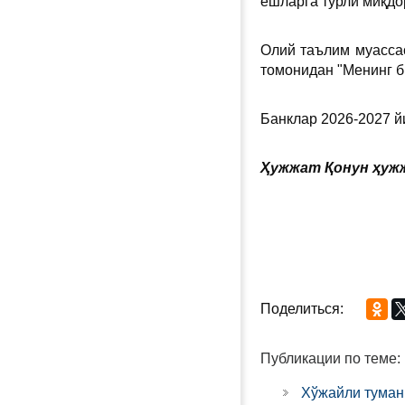
ёшларга турли миқдо
Олий таълим муасса
томонидан "Менинг б
Банклар 2026-2027 й
Ҳужжат Қонун ҳужж
Поделиться:
Публикации по теме:
Хўжайли туман