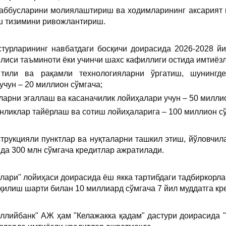
аббусларини молиялаштириш ва ходимларининг аксарият 
ш тизимини ривожлантириш.
стурларининг навбатдаги босқичи доирасида 2026-2028 й
олиси таъминоти ёки учинчи шахс кафиллиги остида имтиёз
тили ва рақамли технологияларни ўргатиш, шунингде
чун – 20 миллион сўмгача;
ларни эгаллаш ва касаначилик лойиҳалари учун – 50 милли
инликлар тайёрлаш ва сотиш лойиҳаларига – 100 миллион с
струкцияли пунктлар ва нуқталарни ташкил этиш, йўловчи
ида 300 млн сўмгача кредитлар ажратилади.
лари" лойиҳаси доирасида ёш якка тартибдаги тадбиркорла
қилиш шарти билан 10 миллиард сўмгача 7 йил муддатга к
ллийбанк" АЖ ҳам "Келажакка қадам" дастури доирасида 