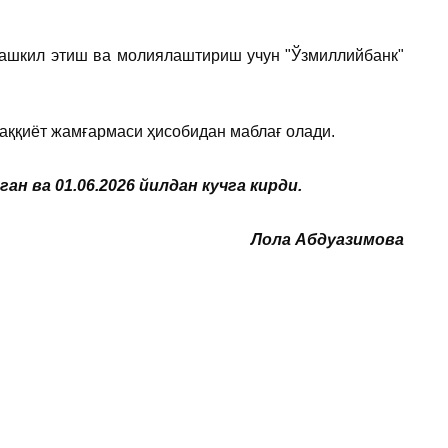
ташкил этиш ва молиялаштириш учун "Ўзмиллийбанк"
аққиёт жамғармаси ҳисобидан маблағ олади.
 ва 01.06.2026 йилдан кучга кирди.
Лола Абдуазимова