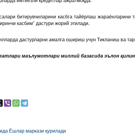
рларда имтиёзли кредитлар ажратмоқда.
салари битирувчиларини касбга тайёрлаш жараёнларини 
иринчи касбим" дастури жорий этилади.
илларда дастурларни амалга ошириш учун Тикланиш ва тар
атлари маълумотлари миллий базасида эълон қилинган
ида Ёшлар маркази қурилади