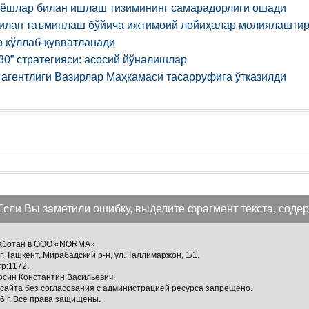
ёшлар билан ишлаш тизимининг самарадорлиги ошади
илан таъминлаш бўйича ижтимоий лойиҳалар молиялашти
 қўллаб-қувватланади
30” стратегияси: асосий йўналишлар
агентлиги Вазирлар Маҳкамаси тасарруфига ўтказилди
Если Вы заметили ошибку, выделите фрагмент текста, содер
зработан в ООО «NORMA»
г. Ташкент, Мирабадский р-н, ул. Таллимаржон, 1/1.
тр:1172.
осин Константин Васильевич.
сайта без согласования с администрацией ресурса запрещено.
 г. Все права защищены.