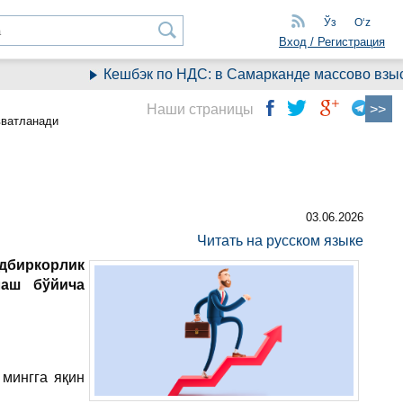
Ўз
Oʻz
Вход / Регистрация
Кешбэк по НДС: в Самарканде массово взыски
Наши страницы
вватланади
03.06.2026
Читать на русском языке
биркорлик
лаш бўйича
мингга яқин