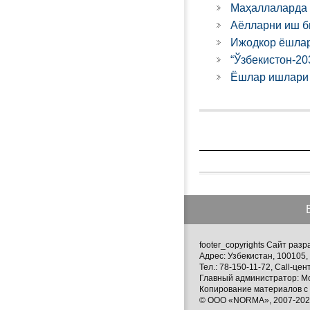
Маҳаллаларда 
Аёлларни иш б
Ижодкор ёшлар
“Ўзбекистон-20
Ёшлар ишлари 
footer_copyrights Сайт ра
Адрес: Узбекистан, 100105, 
Тел.: 78-150-11-72, Call-цен
Главный администратор: М
Копирование материалов с 
© ООО «NORMA», 2007-2026