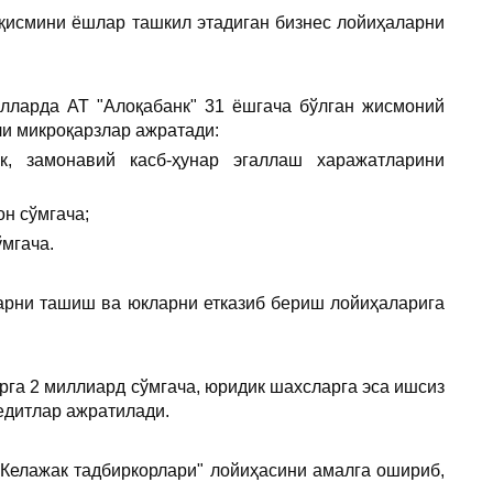
қисмини ёшлар ташкил этадиган бизнес лойиҳаларни
илларда АТ "Алоқабанк" 31 ёшгача бўлган жисмоний
ли микроқарзлар ажратади:
к, замонавий касб-ҳунар эгаллаш харажатларини
он сўмгача;
ўмгача.
ларни ташиш ва юкларни етказиб бериш лойиҳаларига
рга 2 миллиард сўмгача, юридик шахсларга эса ишсиз
редитлар ажратилади.
"Келажак тадбиркорлари" лойиҳасини амалга ошириб,