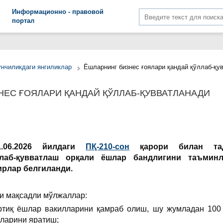
Информационно - правовой
портал
унчиликдаги янгиликлар
Ёшларнинг бизнес ғоялари қандай қўллаб-қу
ЕС ҒОЯЛАРИ ҚАНДАЙ ҚЎЛЛАБ-ҚУВВАТЛАНАДИ
1.06.2026 йилдаги
ПҚ-210-сон
қарори билан тад
ллаб-қувватлаш орқали ёшлар бандлигини таъмин
ирлар белгиланди.
и мақсадли мўлжаллар:
ртиқ ёшлар вакилларини қамраб олиш, шу жумладан 100 
ларини яратиш;