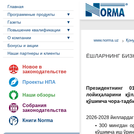
Главная
Программные продукты
Газеты
Повышение квалификации
О компании
www.norma.uz
Қон
Бонусы и акции
Наши партнеры и клиенты
ЁШЛАРНИНГ БИЗН
Новое в
законодательстве
Проекты НПА
Президентнинг 0
лойиҳаларини қў
Наши обзоры
қўшимча чора-тадб
Собрания
законодательства
2026-2028 йиллардаг
Книги Norma
• 300 мингдан о
қўшимча иш ўрин