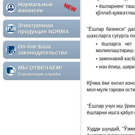
Нормальные
• ёшларнинг таш
вакансии
қўллаб-қувватла
Электронная
"Ёшлар бизнеси" да
продукция NORMA
шахсларга суғурта п
• ёшларга чет 
On-line База
молиялаштириш у
законодательства
• замонавий касб
• нон ёпиш, шир
МЫ ОТВЕЧАЕМ!
Справочная служба
Кўчма ёки енгил кон
мол-мулк гарови ост
"Ёшлар учун иш ўрин
ёшларни ишга қабул 
Худди шундай, "Ўзми