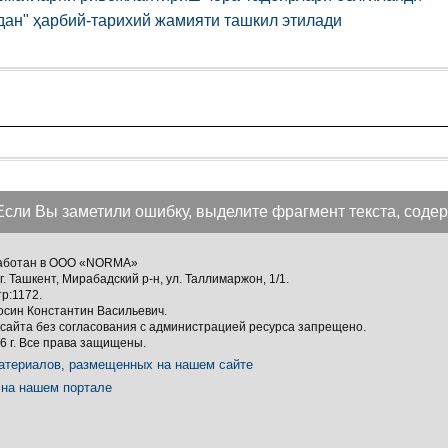
дан" ҳарбий-тарихий жамияти ташкил этилади
Если Вы заметили ошибку, выделите фрагмент текста, содер
зработан в ООО «NORMA»
г. Ташкент, Мирабадский р-н, ул. Таллимаржон, 1/1.
тр:1172.
осин Константин Васильевич.
сайта без согласования с администрацией ресурса запрещено.
 г. Все права защищены.
атериалов, размещенных на нашем сайте
на нашем портале