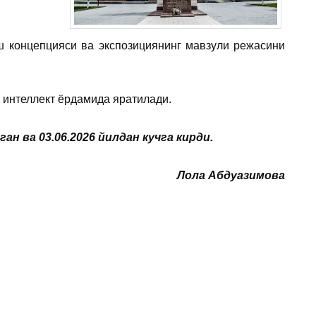
ш концепцияси ва экспозициянинг мавзули режасини
 интеллект ёрдамида яратилади.
 ва 03.06.2026 йилдан кучга кирди.
Лола Абдуазимова