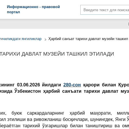
Информационно - правовой
портал
унчиликдаги янгиликлар
Ҳарбий санъат тарихи давлат музейи ташкил
ТАРИХИ ДАВЛАТ МУЗЕЙИ ТАШКИЛ ЭТИЛАДИ
ининг 03.06.2026 йилдаги
280-сон
қарори билан Қуро
изида Ўзбекистон ҳарбий санъати тарихи давлат му
их, буюк саркардаларнинг ҳарбий маҳорати, милл
ил этилиши ва ривожланиш босқичлари, шунингдек, Янги 
 бераётган тарихий ўзгаришлар билан таништириш ва о