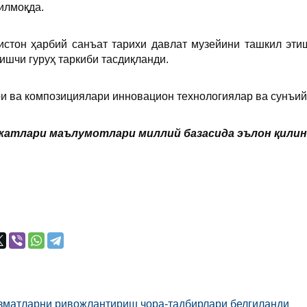
илмоқда.
истон ҳарбий санъат тарихи давлат музейини ташкил эти
ишчи гуруҳ таркиби тасдиқланди.
и ва композициялари инновацион технологиялар ва сунъий
атлари маълумотлари миллий базасида эълон қилинган
зматларни ривожлантириш чора-тадбирлари белгиланди