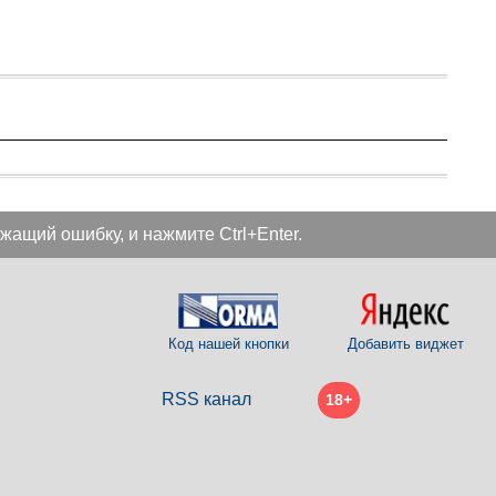
жащий ошибку, и нажмите Ctrl+Enter.
Код нашей кнопки
Добавить виджет
RSS канал
18+