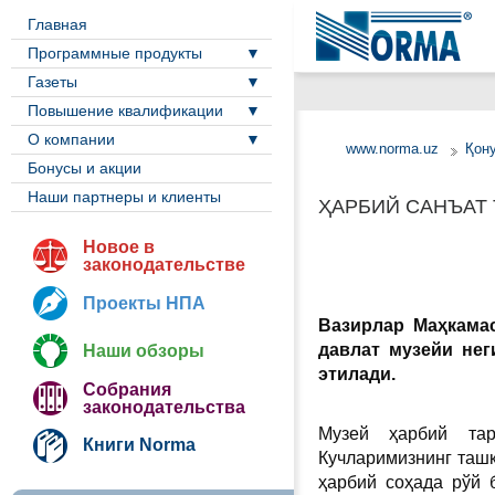
Главная
Программные продукты
Газеты
Повышение квалификации
О компании
www.norma.uz
Қон
Бонусы и акции
Наши партнеры и клиенты
ҲАРБИЙ САНЪАТ 
Новое в
законодательстве
Проекты НПА
Вазирлар Маҳкамас
давлат музейи нег
Наши обзоры
этилади.
Собрания
законодательства
Музей ҳарбий тар
Книги Norma
Кучларимизнинг ташк
ҳарбий соҳада рўй