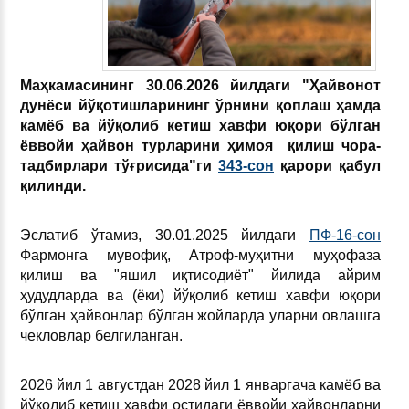
Маҳкамасининг 30.06.2026 йилдаги "Ҳайвонот
дунёси йўқотишларининг ўрнини қоплаш ҳамда
камёб ва йўқолиб кетиш хавфи юқори бўлган
ёввойи ҳайвон турларини ҳимоя қилиш чора-
тадбирлари тўғрисида"ги
343-сон
қарори қабул
қилинди.
Эслатиб ўтамиз, 30.01.2025 йилдаги
ПФ-16-сон
Фармонга мувофиқ, Атроф-муҳитни муҳофаза
қилиш ва "яшил иқтисодиёт" йилида айрим
ҳудудларда ва (ёки) йўқолиб кетиш хавфи юқори
бўлган ҳайвонлар бўлган жойларда уларни овлашга
чекловлар белгиланган.
2026 йил 1 августдан 2028 йил 1 январгача камёб ва
йўқолиб кетиш хавфи остидаги ёввойи ҳайвонларни