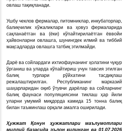
овлаш тақиқланади.
Ушбу чеклов фермалар, питомниклар, инкубаторлар,
балиқчилик хўжаликлари ва ҳовуз фермаларида
сақланаётган ва (ёки) кўпайтирилаётган ёввойи
ҳайвонларни овлашга, шунингдек илмий ва тиббий
мақсадларда овлашга татбиқ этилмайди.
Дарё ва сойлардаги ихтиофаунанинг ҳолатини чуқур
ўрганиш ва уларда кўпайтириш учун тавсия этилган
балиқ турлари рўйхатини тасдиқлаш
режалаштирилган. Республиканинг марказий
шаҳарларидан оқиб ўтувчи дарёлар ва сойларнинг
балиқ фаунаси популяциясини тиклаш ҳар йили
уларни умумий миқдорда камида 15 тонна балиқ
билан таъминлаш орқали амалга оширилади.
Ҳужжат Қонун ҳужжатлари маълумотлари
миллий базасида эълон қилинган ва 01.07.2026