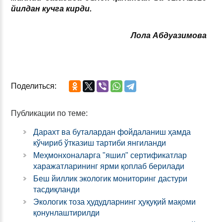
йилдан кучга кирди.
Лола Абдуазимова
Поделиться:
Публикации по теме:
Дарахт ва буталардан фойдаланиш ҳамда
кўчириб ўтказиш тартиби янгиланди
Меҳмонхоналарга "яшил" сертификатлар
харажатларининг ярми қоплаб берилади
Беш йиллик экологик мониторинг дастури
тасдиқланди
Экологик тоза ҳудудларнинг ҳуқуқий мақоми
қонунлаштирилди