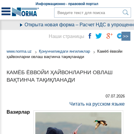
Информационно - правовой
портал
Открыта новая форма – Расчет НДС в упрощенно
Наши страницы
www.norma.uz
Қонунчиликдаги янгиликлар
Камёб ёввойи
ҳайвонларни овлаш вақтинча тақиқланади
КАМЁБ ЁВВОЙИ ҲАЙВОНЛАРНИ ОВЛАШ
ВАҚТИНЧА ТАҚИҚЛАНАДИ
07.07.2026
Читать на русском языке
Вазирлар