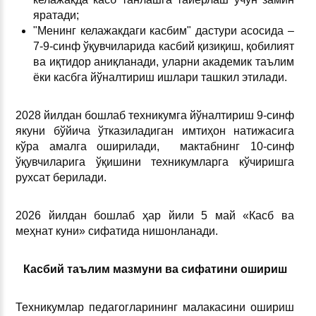
яратади;
"Менинг келажакдаги касбим" дастури асосида –
7-9-синф ўқувчиларида касбий қизиқиш, қобилият
ва иқтидор аниқланади, уларни академик таълим
ёки касбга йўналтириш ишлари ташкил этилади.
2028 йилдан бошлаб техникумга йўналтириш 9-синф
якуни бўйича ўтказиладиган имтиҳон натижасига
кўра амалга оширилади, мактабнинг 10-синф
ўқувчиларига ўқишини техникумларга кўчиришга
рухсат берилади.
2026 йилдан бошлаб ҳар йили 5 май «Касб ва
меҳнат куни» сифатида нишонланади.
Касбий таълим мазмуни ва сифатини ошириш
Техникумлар педагогларининг малакасини ошириш