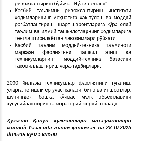
ривожлантириш бўйича "Йўл харитаси";
Касбий таълимни ривожлантириш институти
ходимларининг меҳнатига ҳақ тўлаш ва моддий
рағбатлантириш шарт-шароитларига кўра олий
таълим ва илмий ташкилотларнинг ходимларига
тенглаштирилаётган лавозимлари рўйхати;
Касбий таълим моддий-техника таъминоти
маркази фаолиятини ташкил этиш ва
техникумларнинг моддий-техника базасини
такомиллаштириш чора-тадбирлари.
2030 йилгача техникумлар фаолиятини тугатиш,
уларга тегишли ер участкалари, бино ва иншоотлар,
шунингдек, бошқа кўчмас мулк объектларини
хусусийлаштиришга мораторий жорий этилади.
Ҳужжат Қонун ҳужжатлари маълумотлари
миллий базасида эълон қилинган ва 28.10.2025
йилдан кучга кирди.