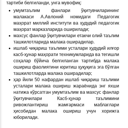
тартиби белгиланди, унга мувофиқ:
умумтаълим фанлари ўқитувчиларининг
малакаси А.Авлоний номидаги Педагогик
маҳорат миллий институти ва ҳудудий педагогик
маҳорат марказларида оширилади;
махсус фанлар ўқитувчилари етакчи олий таълим
ташкилотларида малака оширадилар.
ишлаб чиқариш таълими усталари ҳудудий илғор
касб-ҳунар маҳорати техникумларида ва тегишли
соҳалар бўйича белгиланган тартибда малака
ошириш фаолиятини юритиш ҳуқуқига эга бўлган
ташкилотларда малака оширадилар;
ҳар йили 50 нафардан ишлаб чиқариш таълими
усталари малака ошириш жараёнида энг яхши
натижа кўрсатган умумтаълим ва махсус фанлар
ўқитувчилари Касб-ҳунар таълимини
ривожлантириш жамғармаси маблағлари
ҳисобидан малака ошириш учун хорижга
юборилади.