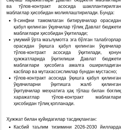
ва тўлов-контракт асосида шакллантирилган
маблағлар ҳисобидан молиялаштирилади. Бунда:
9-синфни тамомлаган битирувчилар орасидан
қабул қилинган ўқувчилар тўлиқ Давлат бюджети
маблағлари ҳисобидан ўқитилади;
умумий ўрта маълумотга эга бўлган талабгорлар
орасидан ўқишга қабул қилинган ўқувчилар
тўлов-контракт асосида ўқитилади, қонун
ҳужжатларида ўқитилиши Давлат бюджети
маблағлари ҳисобига амалга ошириладиган
касблар ва мутахассисликлар бундан мустасно;
тўлов-контракт асосида ўқишга қабул қилинган
ўқувчиларни ўқитишга жалб қилинган
ўқитувчилар меҳнатига ҳақ тўлаш билан боғлиқ
харажатлар тўлов-контракт маблағлари
ҳисобидан тўлиқ қопланади.
Ҳужжат билан қуйидагилар тасдиқланган:
Касбий таълим тизимини 2026-2030 йилларда