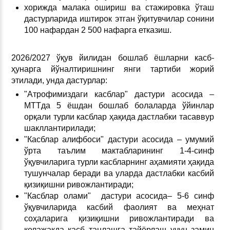
хорижда малака ошириш ва стажировка ўташ
дастурларида иштирок этган ўқитувчилар сонини
100 нафардан 2 500 нафарга етказиш.
2026/2027 ўқув йилидан бошлаб ёшларни касб-
ҳунарга йўналтиришнинг янги тартиби жорий
этилади, унда дастурлар:
"Атрофимиздаги касблар" дастури асосида –
МТТда 5 ёшдан бошлаб болаларда ўйинлар
орқали турли касблар ҳақида дастлабки тасаввур
шакллантирилади;
"Касблар алифбоси" дастури асосида – умумий
ўрта таълим мактабларининг 1-4-синф
ўқувчиларига турли касбларнинг аҳамияти ҳақида
тушунчалар беради ва уларда дастлабки касбий
қизиқишни ривожлантиради;
"Касблар олами" дастури асосида– 5-6 синф
ўқувчиларида касбий фаолият ва меҳнат
соҳаларига қизиқишни ривожлантиради ва
келажакда касб танлашга тайёрлаш учун замин