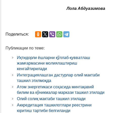
Лола Абдуазимова
Поделиться:
Публикации по теме:
Иқтидорли ёшларни қўллаб-қувватлаш
жамғармасини молиялаштириш
кенгайтирилади
Интеграциялашган дастурлар олий мактаби
ташкил этилмоқда
Атом энергетикаси соҳасида минтақавий
билим ва кўникмалар маркази ташкил этилади
Олий солиқ мактаби ташкил этилади
Аккредитация ташкилотлари реестрини
юритиш тартиби белгиланди