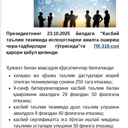
Президентнинг 23.10.2025 йилдаги "Касбий
таълим тизимида ислоҳотларни амалга ошириш
чора-тадбирлари тўғрисида"ги
ПҚ-316-сон
қарори қабул қилинди.
Ҳужжат билан мақсадли кўрсаткичлар белгиланди:
халқаро ва қўшма таълим дастурлари жорий
этилган техникумлар сонини 250 тага етказиш;
9-синф битирувчиларини касбий таълим билан
қамровини амалдаги 29 фоиздан 50 фоизгача
етказиш;
касбий таълим тизимида дуал таълим улушини
амалдаги 9 фоиздан 40 фоизгача етказиш;
касбий сертификатга эга бўлган ишлаб чиқариш
таълими усталари улушини 30 фоизга етказиш;