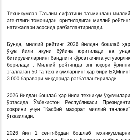
Техникумлар Таълим сифатини таъминлаш миллий
агентлиги томонидан юритиладиган миллий рейтинг
натижалари асосида рағбатлантирилади.
Бунда, миллий рейтинг 2026 йилдан бошлаб ҳар
ўқув йили якуни бўйича юритилади ва унда
битирувчиларнинг бандлиги кўрсаткичига устуворлик
берилади . Миллий рейтингда энг юқори ўринни
эгаллаган 50 та техникумларнинг ҳар бири БҲМнинг
3 000 баравари миқдорида рағбатлантирилади.
2026 йилдан бошлаб ҳар йили техникум ўқувчилари
ўртасида Ўзбекистон Республикаси Президенти
соврини учун "Касбий маҳорат миллий танлови"
ўтказилади.
2026 йил 1 сентябрдан бошлаб техникумларни
сақлаш харажатлари Давлат бюджети маблағлари