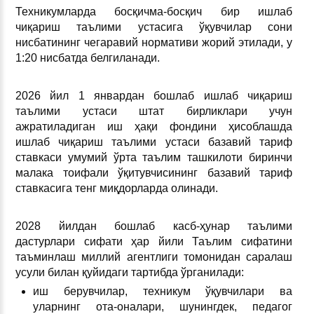
Техникумларда босқичма-босқич бир ишлаб
чиқариш таълими устасига ўқувчилар сони
нисбатининг чегаравий нормативи жорий этилади, у
1:20 нисбатда белгиланади.
2026 йил 1 январдан бошлаб ишлаб чиқариш
таълими устаси штат бирликлари учун
ажратиладиган иш ҳақи фондини ҳисоблашда
ишлаб чиқариш таълими устаси базавий тариф
ставкаси умумий ўрта таълим ташкилоти биринчи
малака тоифали ўқитувчисининг базавий тариф
ставкасига тенг миқдорларда олинади.
2028 йилдан бошлаб касб-ҳунар таълими
дастурлари сифати ҳар йили Таълим сифатини
таъминлаш миллий агентлиги томонидан саралаш
усули билан қуйидаги тартибда ўрганилади:
иш берувчилар, техникум ўқувчилари ва
уларнинг ота-оналари, шунингдек, педагог