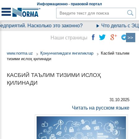
Информационно - правовой
портал
приятий. Насколько это законно?
Что делать с ЭЦП,
Наши страницы
www.norma.uz
Қонунчиликдаги янгиликлар
Касбий таълим
тизими ислоҳ қилинади
КАСБИЙ ТАЪЛИМ ТИЗИМИ ИСЛОҲ
ҚИЛИНАДИ
31.10.2025
Читать на русском языке