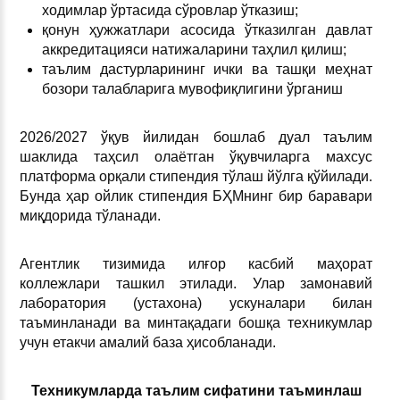
ходимлар ўртасида сўровлар ўтказиш;
қонун ҳужжатлари асосида ўтказилган давлат
аккредитацияси натижаларини таҳлил қилиш;
таълим дастурларининг ички ва ташқи меҳнат
бозори талабларига мувофиқлигини ўрганиш
2026/2027 ўқув йилидан бошлаб дуал таълим
шаклида таҳсил олаётган ўқувчиларга махсус
платформа орқали стипендия тўлаш йўлга қўйилади.
Бунда ҳар ойлик стипендия БҲМнинг бир баравари
миқдорида тўланади.
Агентлик тизимида илғор касбий маҳорат
коллежлари ташкил этилади. Улар замонавий
лаборатория (устахона) ускуналари билан
таъминланади ва минтақадаги бошқа техникумлар
учун етакчи амалий база ҳисобланади.
Техникумларда таълим сифатини таъминлаш