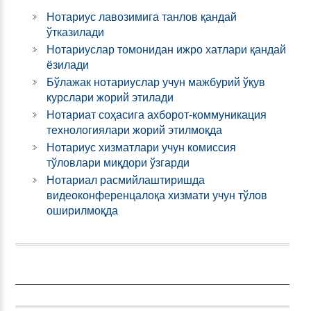
Нотариус лавозимига танлов қандай
ўтказилади
Нотариуслар томонидан ижро хатлари қандай
ёзилади
Бўлажак нотариуслар учун мажбурий ўқув
курслари жорий этилади
Нотариат соҳасига ахборот-коммуникация
технологиялари жорий этилмоқда
Нотариус хизматлари учун комиссия
тўловлари миқдори ўзгарди
Нотариал расмийлаштиришда
видеоконференцалоқа хизмати учун тўлов
оширилмоқда