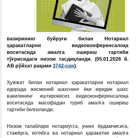
вазирининг буйруғи билан Нотариал
ҳаракатларни видеоконференсалоқа
воситасида амалга ошириш тартиби
тўғрисидаги низом тасдиқланди. (05.01.2026 й.
АВ р
ўйхат рақами
3742
-сон
).
Ҳужжат билан нотариал ҳаракатларни нотариал
идорада жисмоний шахснинг ёки юридик шахс
вакилининг иштирокисиз видеоконференсалоқа
воситасида масофадан туриб амалга ошириш
тартиби белгиланди.
Низом талаблари нотариусга, унинг ёрдамчисига,
стажёрга, котибга ва нотариал ҳаракатни амалга