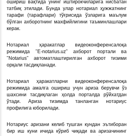
ошириш вақтида унинг иштирокчиларига нисбатан
татбиқ этилади. Бунда улар нотариал ҳужжатнинг
тарафи (тарафлари) тўғрисида ўзларига маълум
бўлган ахборотнинг махфийлигини таъминлашлари
керак.
Нотариал ҳаракатлар видеоконференсалоқа
режимида "E-notarius.uz" ахборот портали ва
"Notarius" автоматлаштирилган ахборот тизими
орқали тасдиқланади.
Нотариал ҳаракатларни видеоконференсалоқа
режимида амалга ошириш учун ариза берувчи ўз
шахсини тасдиқлаган ҳолда порталда рўйхатдан
ўтади. Ариза тизимда танланган нотариус
профилига юборилади.
Нотариус аризани келиб тушган кундан эътиборан
бир иш куни ичида кўриб чиқади ва аризачининг