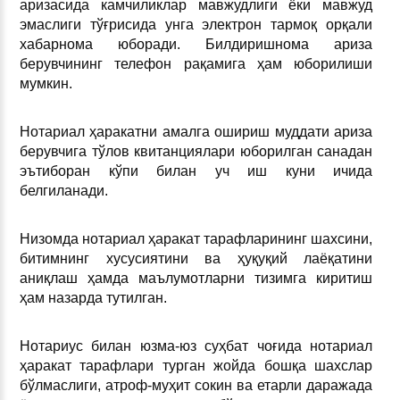
аризасида камчиликлар мавжудлиги ёки мавжуд
эмаслиги тўғрисида унга электрон тармоқ орқали
хабарнома юборади. Билдиришнома ариза
берувчининг телефон рақамига ҳам юборилиши
мумкин.
Нотариал ҳаракатни амалга ошириш муддати ариза
берувчига тўлов квитанциялари юборилган санадан
эътиборан кўпи билан уч иш куни ичида
белгиланади.
Низомда нотариал ҳаракат тарафларининг шахсини,
битимнинг хусусиятини ва ҳуқуқий лаёқатини
аниқлаш ҳамда маълумотларни тизимга киритиш
ҳам назарда тутилган.
Нотариус билан юзма-юз суҳбат чоғида нотариал
ҳаракат тарафлари турган жойда бошқа шахслар
бўлмаслиги, атроф-муҳит сокин ва етарли даражада