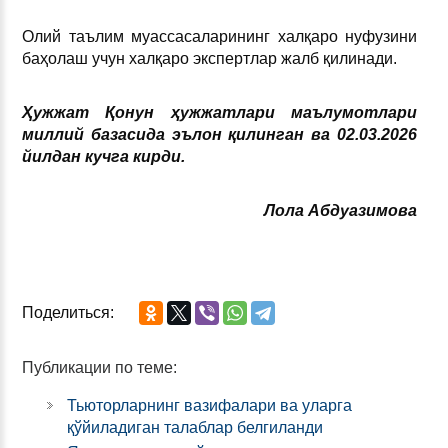
Олий таълим муассасаларининг халқаро нуфузини
баҳолаш учун халқаро экспертлар жалб қилинади.
Ҳужжат Қонун ҳужжатлари маълумотлари
миллий базасида эълон қилинган ва 02.03.2026
йилдан кучга кирди.
Лола Абдуазимова
Поделиться:
Публикации по теме:
Тьюторларнинг вазифалари ва уларга
қўйиладиган талаблар белгиланди