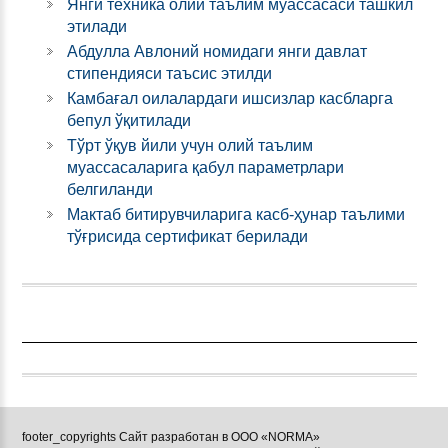
Янги техника олий таълим муассасаси ташкил
этилади
Абдулла Авлоний номидаги янги давлат
стипендияси таъсис этилди
Камбағал оилалардаги ишсизлар касбларга
бепул ўқитилади
Тўрт ўқув йили учун олий таълим
муассасаларига қабул параметрлари
белгиланди
Мактаб битирувчиларига касб-ҳунар таълими
тўғрисида сертификат берилади
footer_copyrights Сайт разработан в ООО «NORMA»