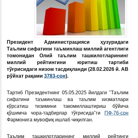
Президент Администрацияси ҳузуридаги
Таълим сифатини таъминлаш миллий агентлиги
томонидан Олий таълим ташкилотларининг
миллий рейтингини юритиш тартиби
тўғрисидаги низом тасдиқланди (28.02.2026 й.
АВ
рўйхат рақами
3783
-сон
).
Тартиб Президентнинг 05.05.2025 йилдаги "Таълим
сифатини таъминлаш ва таълим хизматлари
кўрсатиш тизимини такомиллаштириш бўйича
қўшимча чора-тадбирлар тўғрисида"ги
ПФ-76-сон
Фармонига мувофиқ ишлаб чиқилган.
Таълим ташкилотларининг миллий рейтинги