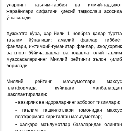
уларнинг таълим-тарбия ва илмий-тадқиқот
жараёнлари сифатини қиёсий таққослаш асосида
ўтказилади.
Ҳужжатга кўра, ҳар йили 1 ноябрга қадар тўртта
таълим йўналиши: амалий фанлар, тиббиёт
фанлари, ижтимоий-гуманитар фанлар, ижодкорлик
ва спорт бўйича давлат ва нодавлат олий таълим
муассасаларининг Миллий рейтинги эълон қилиб
борилади.
Миллий рейтинг маълумотлари махсус
платформада қуйидаги манбалардан
шакллантирилади:
• вазирлик ва идораларнинг ахборот тизимлари;
• таълим ташкилотлари томонидан махсус
платформага киритилган маълумотлар;
• халқаро маълумотлар базаларидан олинган
маълумотлар;