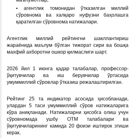
• агентлик томонидан ўтказилган миллий
сўровнома ва халқаро нуфузни баҳолашга
қаратилган сўровнома натижалари.
Агентлик миллий рейтингни шакллантириш
жараёнида маълум бўлган тижорат сири ва бошқа
махфий ахборотни ошкор қилмаслиги шарт.
2026 йил 1 июнга қадар талабалар, профессор-
ўқитувчилар ва иш берувчилар ўртасида
умуммиллий сўровлар ўтказиш режалаштирилган.
Рейтинг 25 та индикатор асосида ҳисобланади,
улардан 5 таси умуммиллий сўров натижаларига
кўра аниқланади. Натижаларни ҳисобга олиш учун
сўровномада ушбу ОТМ талабалари ва
ўқитувчиларининг камида 20 фоизи иштирок этиши
керак.