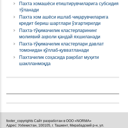
Пахта хомашёси етиштирувчиларига субсидия
тўланади
Пахта хом ашёси ишлаб чиқарувчиларига
кредит бериш шартлари ўзгартирилди
Пахта-тўқимачилик кластерларининг
молиявий аҳволи қандай яхшиланади
Пахта-тўқимачилик кластерлари давлат
томонидан қўллаб-қувватланади
Пахтачилик соҳасида рақобат муҳити
шаклланмоқда
footer_copyrights Сайт разработан в ООО «NORMA»
Адрес: Узбекистан, 100105, г. Ташкент, Мирабадский р-н, ул.