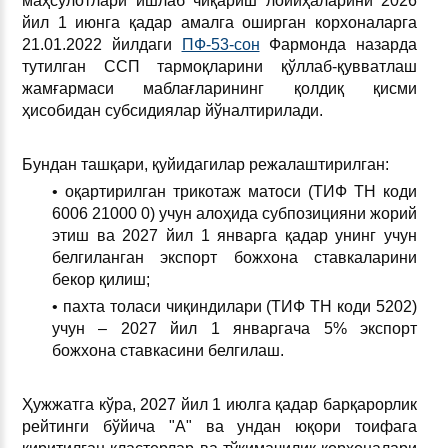
маҳсулотлари ишлаб чиқариш лойиҳаларини 2026
йил 1 июнга қадар амалга оширган корхоналарга
21.01.2022 йилдаги
ПФ-53-сон
Фармонда назарда
тутилган ССП тармоқларини қўллаб-қувватлаш
жамғармаси маблағларининг қолдиқ қисми
ҳисобидан субсидиялар йўналтирилади.
Бундан ташқари, қуйидагилар режалаштирилган:
• оқартирилган трикотаж матоси (ТИФ ТН коди
6006 21000 0) учун алоҳида субпозицияни жорий
этиш ва 2027 йил 1 январга қадар унинг учун
белгиланган экспорт божхона ставкаларини
бекор қилиш;
• пахта толаси чиқиндилари (ТИФ ТН коди 5202)
учун – 2027 йил 1 январгача 5% экспорт
божхона ставкасини белгилаш.
Ҳужжатга кўра, 2027 йил 1 июлга қадар барқарорлик
рейтинги бўйича "А" ва ундан юқори тоифага