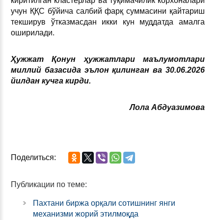
киритилган кластерлар ва тўқимачилик корхоналари
учун ҚҚС бўйича салбий фарқ суммасини қайтариш
текширув ўтказмасдан икки кун муддатда амалга
оширилади.
Ҳужжат Қонун ҳужжатлари маълумотлари
миллий базасида эълон қилинган ва 30.06.2026
йилдан кучга кирди.
Лола Абдуазимова
Поделиться:
Публикации по теме:
Пахтани биржа орқали сотишнинг янги
механизми жорий этилмоқда