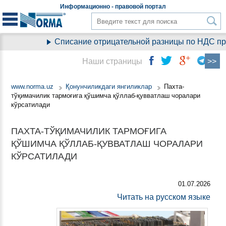
Информационно - правовой
портал
Списание отрицательной разницы по НДС при 
Наши страницы
www.norma.uz
Қонунчиликдаги янгиликлар
Пахта-
тўқимачилик тармоғига қўшимча қўллаб-қувватлаш чоралари
кўрсатилади
ПАХТА-ТЎҚИМАЧИЛИК ТАРМОҒИГА
ҚЎШИМЧА ҚЎЛЛАБ-ҚУВВАТЛАШ ЧОРАЛАРИ
КЎРСАТИЛАДИ
01.07.2026
Читать на русском языке