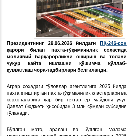
Президентнинг 29.06.2026 йилдаги
ПҚ-246-сон
қарори билан пахта-тўқимачилик соҳасида
молиявий барқарорликни ошириш ва толани
чуқур қайта ишлашни қўшимча қўллаб-
қувватлаш чора-тадбирлари белгиланди.
Аграр соҳадаги тўловлар агентлигига 2025 йилда
пахта етиштирган пахта-тўқимачилик кластерлари ва
корхоналарига ҳар бир гектар ер майдони учун
Давлат бюджети ҳисобидан 3 млн сўмдан субсидия
тўланади.
Бўялган мато, аралаш ва бўялган газлама