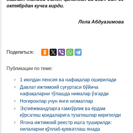
октябрдан кучга кир
ди
.
Лола Абдуазимова
Поделиться:
Публикации по теме:
1 июлдан пенсия ва нафақалар оширилади
Давлат ижтимоий суғуртаси бўйича
нафақаларни тўлашда нималар ўзгарди
Ногиронлар учун янги хизматлар
Эҳтиёжмандларга ғамхўрлик ва ёрдам
кўрсатиш қоидаларига тузатишлар киритилди
Ягона ижтимоий реестр ишга туширилди:
оилаларни қўллаб-қувватлаш янада