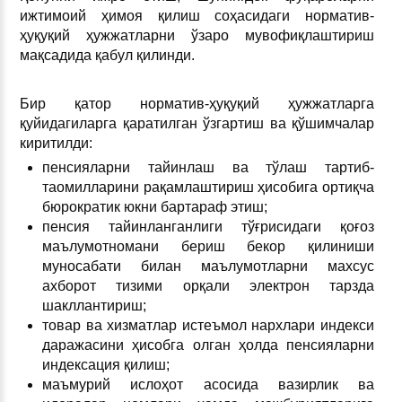
ижтимоий ҳимоя қилиш соҳасидаги норматив-
ҳуқуқий ҳужжатларни ўзаро мувофиқлаштириш
мақсадида қабул қилинди.
Бир қатор норматив-ҳуқуқий ҳужжатларга
қуйидагиларга қаратилган ўзгартиш ва қўшимчалар
киритилди:
пенсияларни тайинлаш ва тўлаш тартиб-
таомилларини рақамлаштириш ҳисобига ортиқча
бюрократик юкни бартараф этиш;
пенсия тайинланганлиги тўғрисидаги қоғоз
маълумотномани бериш бекор қилиниши
муносабати билан маълумотларни махсус
ахборот тизими орқали электрон тарзда
шакллантириш;
товар ва хизматлар истеъмол нархлари индекси
даражасини ҳисобга олган ҳолда пенсияларни
индексация қилиш;
маъмурий ислоҳот асосида вазирлик ва