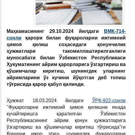
Маҳкамасининг 29.10.2024 йилдаги
ВМҚ-714-
сонли
қарори билан фуқароларни ижтимоий
ҳимоя қилиш соҳасидаги қонунчилик
ҳужжатлари такомиллаштирилганлиги
муносабати билан Ўзбекистон Республикаси
Ҳукуматининг айрим қарорларига ўзгартириш ва
қўшимчалар киритиш, шунингдек уларнинг
айримларини ўз кучини йўқотган деб топиш
тўғрисида қарор қабул қилинди.
Ҳужжат 18.03.2024 йилдаги
ЎРҚ-922-сонли
"Фуқароларни ижтимоий ҳимоя қилишни янада
кучайтиришга қаратилган Ўзбекистон
Республикасининг айрим қонун ҳужжатларига
ўзгартириш ва қўшимчалар киритиш тўғрисида"ги
Қонунни ижро этиш, шунингдек фуқароларни