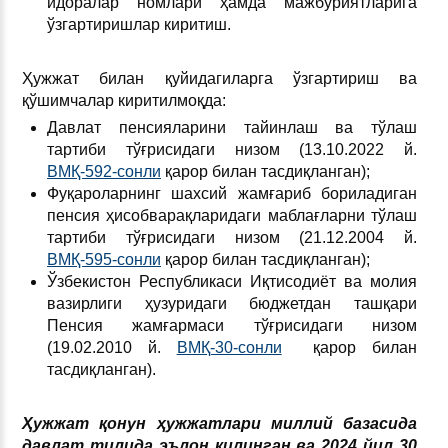
идоралар номлари ҳамда мажбуриятларига
ўзгартиришлар киритиш.
Ҳужжат билан қуйидагиларга ўзгартириш ва
қўшимчалар киритилмоқда:
Давлат пенсияларини тайинлаш ва тўлаш
тартиби тўғрисидаги низом (13.10.2022 й.
ВМҚ-592-сонли
қарор билан тасдиқланган);
Фуқароларнинг шахсий жамғариб бориладиган
пенсия ҳисобварақларидаги маблағларни тўлаш
тартиби тўғрисидаги низом (21.12.2004 й.
ВМҚ-595-сонли
қарор билан тасдиқланган);
Ўзбекистон Республикаси Иқтисодиёт ва молия
вазирлиги ҳузуридаги бюджетдан ташқари
Пенсия жамғармаси тўғрисидаги низом
(19.02.2010 й.
ВМҚ-30-сонли
қарор билан
тасдиқланган).
Ҳужжат қонун ҳужжатлари миллий базасида
давлат тилида эълон қилинган ва 2024 йил 30