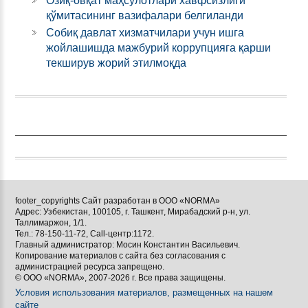
Озиқ-овқат маҳсулотлари хавфсизлиги
қўмитасининг вазифалари белгиланди
Собиқ давлат хизматчилари учун ишга
жойлашишда мажбурий коррупцияга қарши
текширув жорий этилмоқда
footer_copyrights Сайт разработан в ООО «NORMA»
Адрес: Узбекистан, 100105, г. Ташкент, Мирабадский р-н, ул.
Таллимаржон, 1/1.
Тел.: 78-150-11-72, Call-центр:1172.
Главный администратор: Мосин Константин Васильевич.
Копирование материалов с сайта без согласования с
администрацией ресурса запрещено.
© ООО «NORMA», 2007-2026 г. Все права защищены.
Условия использования материалов, размещенных на нашем
сайте