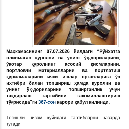
Маҳкамасининг 07.07.2026 йилдаги “Рўйхатга
олинмаган қуролни ва унинг ўқ-дориларини,
ўқотар қуролнинг асосий қисмларини,
портловчи материалларни ва портлатиш
қурилмаларини ички ишлар органларига ўз
ихтиёри билан топшириш ҳамда қуролни ва
унинг ўқ-дориларини топширганлик учун
тақдирлаш тартибини такомиллаштириш
тўғрисида”ги
367-сон
қарори қабул қилинди.
Тегишли низом қуйидаги тартибларни назарда
тутади: