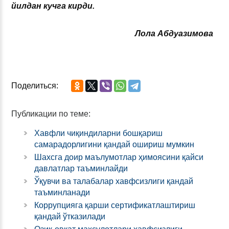
йилдан кучга кирди.
Лола Абдуазимова
Поделиться:
Публикации по теме:
Хавфли чиқиндиларни бошқариш
самарадорлигини қандай ошириш мумкин
Шахсга доир маълумотлар ҳимоясини қайси
давлатлар таъминлайди
Ўқувчи ва талабалар хавфсизлиги қандай
таъминланади
Коррупцияга қарши сертификатлаштириш
қандай ўтказилади