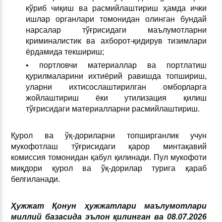
кўриб чиқиш ва расмийлаштириш ҳамда ички
ишлар органлари томонидан олинган бундай
нарсалар тўғрисидаги маълумотларни
криминалистик ва ахборот-қидирув тизимлари
ёрдамида текшириш;
• портловчи материаллар ва портлатиш
қурилмаларини ихтиёрий равишда топшириш,
уларни ихтисослаштирилган омборларга
жойлаштириш ёки утилизация қилиш
тўғрисидаги материалларни расмийлаштириш.
Қурол ва ўқ-дориларни топширганлик учун
мукофотлаш тўғрисидаги қарор минтақавий
комиссия томонидан қабул қилинади. Пул мукофоти
миқдори қурол ва ўқ-дорилар турига қараб
белгиланади.
Ҳужжат Қонун ҳужжатлари маълумотлари
миллий базасида эълон қилинган ва 08.07.2026