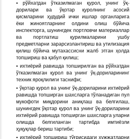
• рўйхатдан ўтказилмаган қурол, унинг ўқ-
дорилари ва ўқотар қуролнинг асосий
қисмларини ҳудудий ички ишлар органларига
ёки жиноятларнинг олдини олиш бўйича
инспекторга, шунингдек портловчи материаллар
ва портлатиш қурилмаларини ушбу
предметларни зарарсизлантириш ва утилизация
қилиш бўйича мутахассисни жалб этган ҳолда
топшириш ва қабул қилиш;
• ихтиёрий равишда топширилган ва рўйхатдан
ўтказилмаган қурол ва унинг ўқ-дориларининг
техник яроқлилиги таснифи;
• ўқотар қурол ва унинг ўқ-дориларини ихтиёрий
равишда топширган шахсларга тўланадиган пул
мукофоти миқдорини аниқлаш ва белгилаш,
шунингдек ўқотар қурол ва унинг ўқ-дориларини
ихтиёрий равишда топширган шахсларга уларни
олишда белгиланган тартибда имтиёзли
ҳуқуқлар бериш тартиби;
• ихтиёрий топшириш тўғрисидаги ҳужжатларни