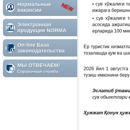
Нормальные
• сув хўжалиги 
вакансии
ижарага беришни
• сув хўжалиги 
Электронная
асосида ажратиш
продукция NORMA
ерларида 100 ми
On-line База
Ер туристик хизмат
законодательства
тозалашда қум ва ша
МЫ ОТВЕЧАЕМ!
2026 йил 1 августг
Справочная служба
тузиш имконини берув
Эслатиб ўтам
сув объектлари 
Ҳужжат Қонун ҳужж