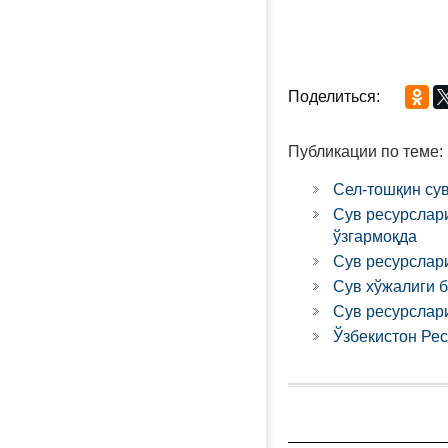
Поделиться:
Публикации по теме:
Сел-тошқин су
Сув ресурслар
ўзгармоқда
Сув ресурслар
Сув хўжалиги 
Сув ресурслар
Ўзбекистон Рес