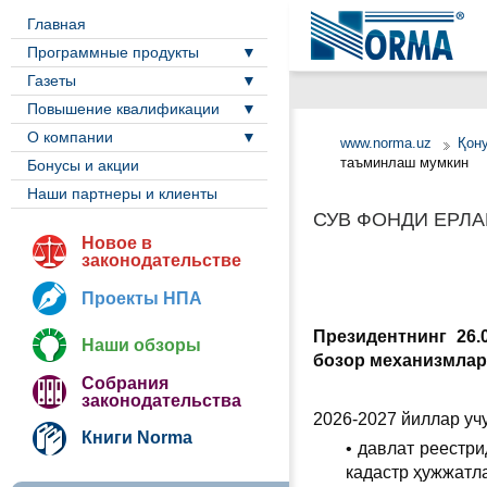
Главная
Программные продукты
Газеты
Повышение квалификации
О компании
www.norma.uz
Қон
таъминлаш мумкин
Бонусы и акции
Наши партнеры и клиенты
СУВ ФОНДИ ЕРЛ
Новое в
законодательстве
Проекты НПА
Президентнинг 26.
Наши обзоры
бозор механизмлар
Собрания
законодательства
2026-2027 йиллар уч
Книги Norma
• давлат реестри
кадастр ҳужжатл