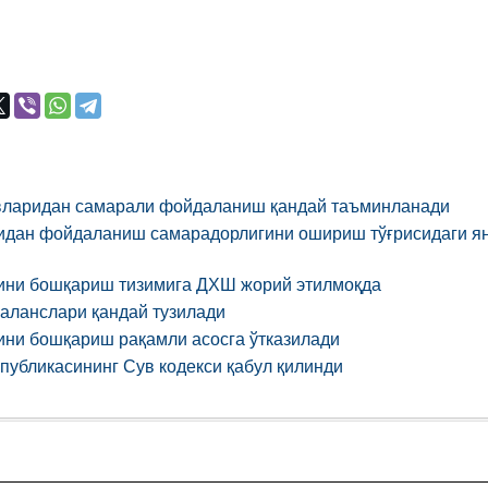
вларидан самарали фойдаланиш қандай таъминланади
идан фойдаланиш самарадорлигини ошириш тўғрисидаги янг
ини бошқариш тизимига ДХШ жорий этилмоқда
баланслари қандай тузилади
ини бошқариш рақамли асосга ўтказилади
публикасининг Сув кодекси қабул қилинди