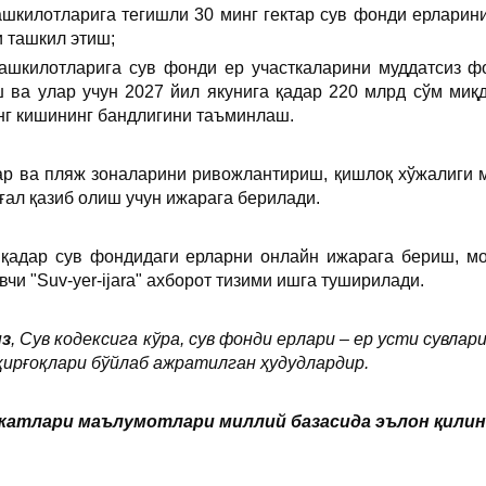
ташкилотларига тегишли 30 минг гектар сув фонди ерлар
 ташкил этиш;
ташкилотларига сув фонди ер участкаларини муддатсиз ф
 ва улар учун 2027 йил якунига қадар 220 млрд сўм ми
нг кишининг бандлигини таъминлаш.
лар ва пляж зоналарини ривожлантириш, қишлоқ хўжалиги 
ғал қазиб олиш учун ижарага берилади.
а қадар сув фондидаги ерларни онлайн ижарага бериш, м
чи "Suv-yer-ijara" ахборот тизими ишга туширилади.
из
, Сув кодексига кўра, сув фонди ерлари – ер усти сувла
қирғоқлари бўйлаб ажратилган ҳудудлардир.
атлари маълумотлари миллий базасида эълон қилинган