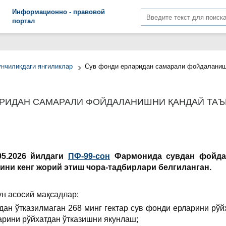
Информационно - правовой
портал
унчиликдаги янгиликлар
Сув фонди ерларидан самарали фойдаланиш
АРИДАН САМАРАЛИ ФОЙДАЛАНИШНИ ҚАНДАЙ ТА
05.2026 йилдаги
ПФ-99-сон
Фармонида сувдан фойда
ини кенг жорий этиш чора-тадбирлари белгиланган.
ун асосий мақсадлар:
дан ўтказилмаган 268 минг гектар сув фонди ерларини рўй
арини рўйхатдан ўтказишни якунлаш;