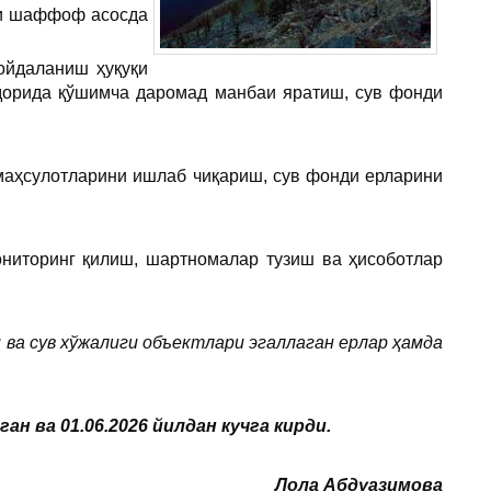
ини шаффоф асосда
ойдаланиш ҳуқуқи
қдорида қўшимча даромад манбаи яратиш, сув фонди
маҳсулотларини ишлаб чиқариш, сув фонди ерларини
ониторинг қилиш, шартномалар тузиш ва ҳисоботлар
ри ва сув хўжалиги объектлари эгаллаган ерлар ҳамда
 ва 01.06.2026 йилдан кучга кирди.
Лола Абдуазимова