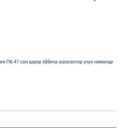
и ПҚ-47-сон қарор бўйича агросектор учун нималар