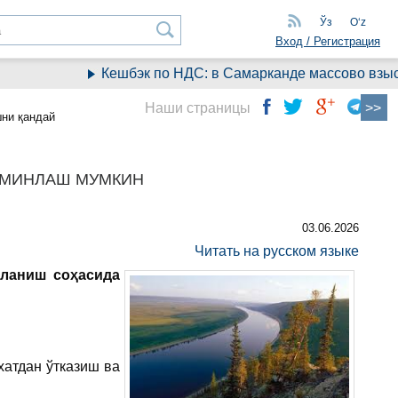
Ўз
Oʻz
Вход / Регистрация
Кешбэк по НДС: в Самарканде массово взыски
Наши страницы
ни қандай
ЪМИНЛАШ МУМКИН
03.06.2026
Читать на русском языке
ланиш соҳасида
хатдан ўтказиш ва