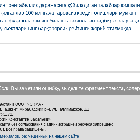
инг рентабеллик даражасига қўйиладиган талаблар юмшат
 қилганлар 100 млнгача гаровсиз кредит олишлари мумкин
ган фуқароларни иш билан таъминлаган тадбиркорларга қа
субъектларининг барқарорлик рейтинги жорий этилмоқда
Если Вы заметили ошибку, выделите фрагмент текста, содер
зработан в ООО «NORMA»
г. Ташкент, Мирабадский р-н, ул. Таллимаржон, 1/1.
тр:1172.
осин Константин Васильевич.
сайта без согласования с администрацией ресурса запрещено.
 г. Все права защищены.
атериалов, размещенных на нашем сайте