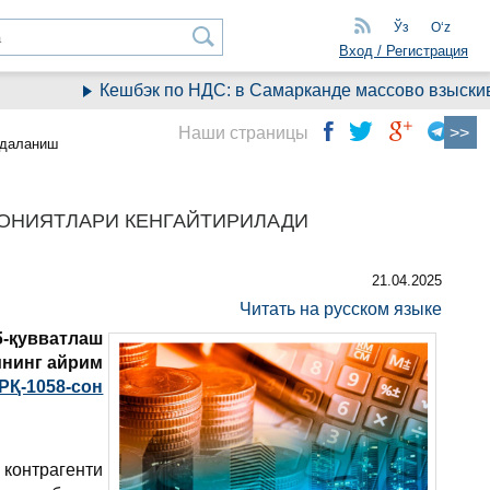
Ўз
Oʻz
Вход / Регистрация
Кешбэк по НДС: в Самарканде массово взыскивают
Наши страницы
йдаланиш
ОНИЯТЛАРИ КЕНГАЙТИРИЛАДИ
21.04.2025
Читать на русском языке
-қувватлаш
ининг айрим
РҚ-1058-сон
 контрагенти