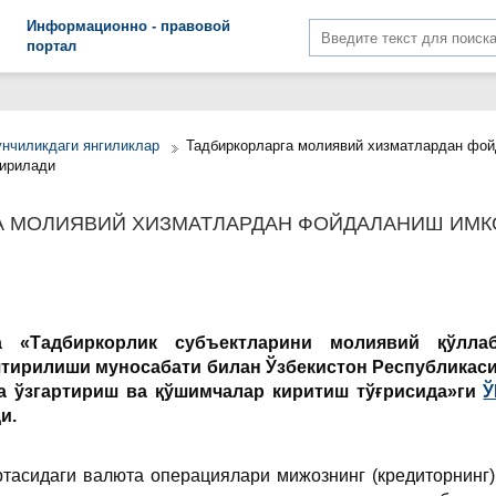
Информационно - правовой
портал
унчиликдаги янгиликлар
Тадбиркорларга молиявий хизматлардан фо
тирилади
А МОЛИЯВИЙ ХИЗМАТЛАРДАН ФОЙДАЛАНИШ ИМК
а «Тадбиркорлик субъектларини молиявий қўллаб
штири
ли
ш
и
муносабати билан Ўзбекистон Республикас
а ўзгарти
ри
ш ва қўшимчалар киритиш тўғрисида»ги
Ў
и.
тасидаги валюта операциялари мижознинг (кредиторнинг)