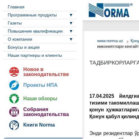
Главная
Программные продукты
Газеты
Повышение квалификации
О компании
www.norma.uz
Қон
имкониятлари кенгай
Бонусы и акции
Наши партнеры и клиенты
ТАДБИРКОРЛАРГ
Новое в
законодательстве
Проекты НПА
17.04.2025 йилд
ги
Наши обзоры
тизими такомилла
Собрания
қонун ҳужжатлариг
законодательства
Қонун қабул қилинд
Книги Norma
Энди резидентлар ўр