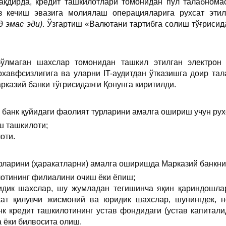
тақдирда, кредит ташкилотлари томонидан пул талабном
з кечиш эвазига молиялаш операцияларига рухсат эт
 эмас эди)
. Ўзгартиш «Валютани тартибга солиш тўғрисид
бўлмаган шахслар томонидан ташкил этилган электрон
рхавфсизлигига ва уларни IT-аудитдан ўтказишга доир та
рказий банки тўғрисида»ги Қонунга киритилди.
 банк қуйидаги фаолият турларини амалга ошириш учун рух
ш ташкилоти;
оти.
рларини (ҳаракатларни) амалга оширишда Марказий банкни
отининг филиалини очиш ёки ёпиш;
дик шахслар, шу жумладан тегишинча яқин қариндошлар
кат қилувчи жисмоний ва юридик шахслар, шунингдек, 
к кредит ташкилотининг устав фондидаги (устав капитали
 ёки билвосита олиш.