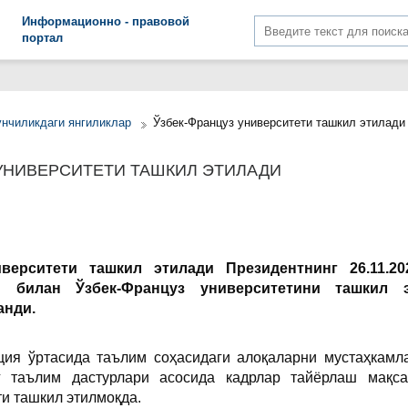
Информационно - правовой
портал
унчиликдаги янгиликлар
Ўзбек-Француз университети ташкил этилади
 УНИВЕРСИТЕТИ ТАШКИЛ ЭТИЛАДИ
иверситети ташкил этилади Президентнинг 26.11.20
 билан Ўзбек-Франц
уз университетини ташкил 
анди.
ция ўртасида таълим соҳасидаги алоқаларни мустаҳкамл
нг таълим дастурлари асосида кадрлар тайёрлаш мақса
и ташкил этилмоқда.