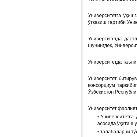
Университетга ўқишг
ўтказиш тартиби Уни
Университетда даст
шунингдек, Универси
Университетда таъли
Университет битиру
консорциум таркиби
Ўзбекистон Республи
Университет фаолия
• Университетга
асосида ўқитиш 
• талабаларни тў