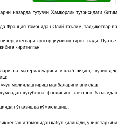
арни назарда тутувчи Ҳамкорлик тўғрисидаги битим
мда Франция томонидан Олий таълим, тадқиқотлар ва
ниверситетлари консорциуми иштирок этади.
Пуатье
,
ибига киритилган.
рлари ва материалларини ишлаб чиқиш, шунингдек,
иш;
ш учун молиялаштириш манбаларини аниқлаш;
жумладан кутубхона фондининг электрон базасидан
ациядан ўтказишда кўмаклашиш.
ик кенгаши томонидан қабул қилинади, унинг таркиби
.