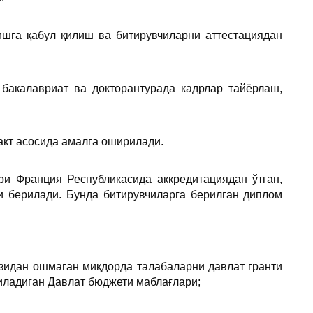
қишга қабул қилиш ва битирувчиларни аттестациядан
 бакалавриат ва докторантурада кадрлар тайёрлаш,
акт асосида амалга оширилади.
ри Франция Республикасида аккредитациядан ўтган,
и берилади. Бунда битирувчиларга берилган диплом
изидан ошмаган миқдорда талабаларни давлат гранти
иладиган Давлат бюджети маблағлари;