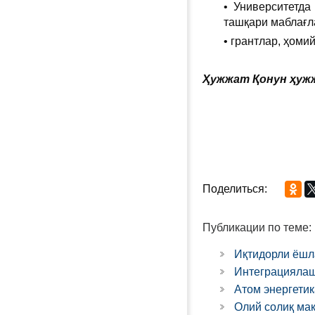
• Университетда
ташқари маблағл
• грантлар, ҳом
Ҳужжат Қонун ҳужж
Поделиться:
Публикации по теме:
Иқтидорли ёшл
Интеграциялаш
Атом энергетик
Олий солиқ ма