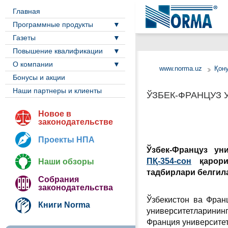
Главная
Программные продукты
Газеты
Повышение квалификации
О компании
www.norma.uz
Қон
Бонусы и акции
Наши партнеры и клиенты
ЎЗБЕК-ФРАНЦУЗ
Новое в
законодательстве
Проекты НПА
Ўзбек-Француз ун
ПҚ-354-сон
қарори
Наши обзоры
тадбирлари белгил
Собрания
законодательства
Ўзбекистон ва Фран
Книги Norma
университетларини
Франция университет