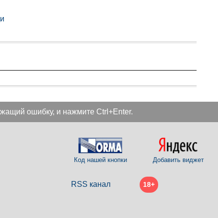
ди
жащий ошибку, и нажмите Ctrl+Enter.
Код нашей кнопки
Добавить виджет
RSS канал
18+