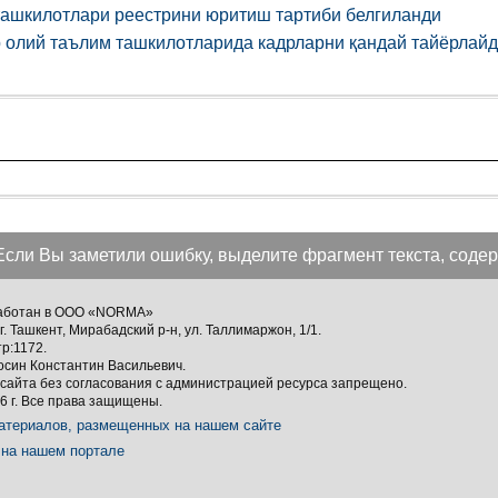
ташкилотлари реестрини юритиш тартиби белгиланди
 олий таълим ташкилотларида кадрларни қандай тайёрлай
Если Вы заметили ошибку, выделите фрагмент текста, содер
зработан в ООО «NORMA»
г. Ташкент, Мирабадский р-н, ул. Таллимаржон, 1/1.
тр:1172.
осин Константин Васильевич.
сайта без согласования с администрацией ресурса запрещено.
 г. Все права защищены.
атериалов, размещенных на нашем сайте
на нашем портале