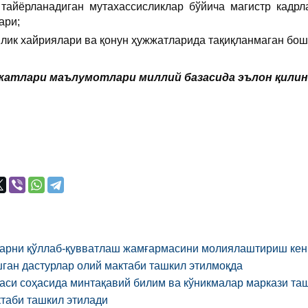
 тайёрланадиган мутахассисликлар бўйича магистр кадр
ари;
ийлик хайриялари ва қонун ҳужжатларида тақиқланмаган бо
атлари маълумотлари миллий базасида эълон қилинган
арни қўллаб-қувватлаш жамғармасини молиялаштириш кен
ган дастурлар олий мактаби ташкил этилмоқда
аси соҳасида минтақавий билим ва кўникмалар маркази та
ктаби ташкил этилади