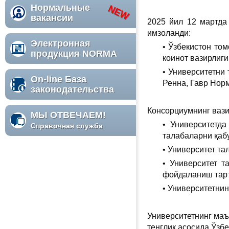
Нормальные
вакансии
2025 йил 12 мартда
имзоланди:
Электронная
• Ўзбекистон то
продукция NORMA
коинот вазирлиги
• Университетни
On-line База
Ренна, Гавр Нор
законодательства
Консорциумнинг ваз
МЫ ОТВЕЧАЕМ!
• Университетд
Справочная служба
талабаларни қаб
• Университет т
• Университет т
фойдаланиш тар
• Университетни
Университетнинг маъ
тенглик асосида Ўзб