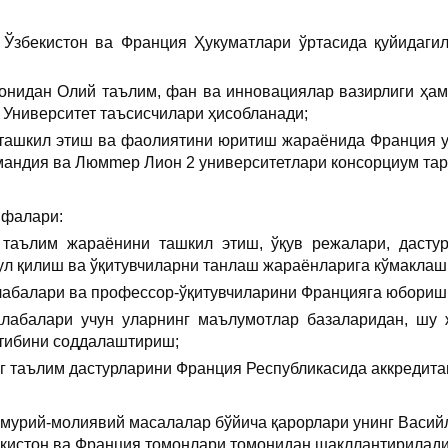
 Ўзбекистон ва Франция Ҳукуматлари ўртасида қуйидагил
монидан Олий таълим, фан ва инновациялар вазирлиги ҳа
 Университет таъсисчилари ҳисобланади;
 ташкил этиш ва фаолиятини юритиш жараёнида Франция у
мандия ва Люмmер Лион 2 университетлари консорциум тарк
ифалари:
а таълим жараёнини ташкил этиш, ўқув режалари, дасту
ул қилиш ва ўқитувчиларни танлаш жараёнларига кўмаклаш
алабалари ва профессор-ўқитувчиларини Францияга юбори
алабалари учун уларнинг маълумотлар базаларидан, шу 
тибини соддалаштириш;
нг таълим дастурларини Франция Республикасида аккредит
мурий-молиявий масалалар бўйича қарорлари унинг Васийл
екистон ва Франция томонлари томонидан шакллантирилади