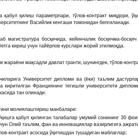
а қабул қилиш параметрлари, тўлов-контракт миқдори, ў
верситетнинг Васийлик кенгаши томонидан белгиланади.
лаб магистратура босқичида, кейинчалик босқичма-босқич
тетга кириш учун тайёрлов курслари жорий этилмоқда.
м жараёни мақсадли давлат гранти, шунингдек, тўлов-контр
вчиларига Университет дипломи ва (ёки) таълим дастурла
га киритилган Франциянинг тегишли университети диплом
касида тан олинади.
тини молиялаштириш манбалари:
 ўқишга қабул қилинган талабалар умумий сонининг 30 фо
учун Олий таълим, фан ва инновациялар вазирлигига ажрат
лов-контракт асосида ўқитишдан тушадиган маблағлар;