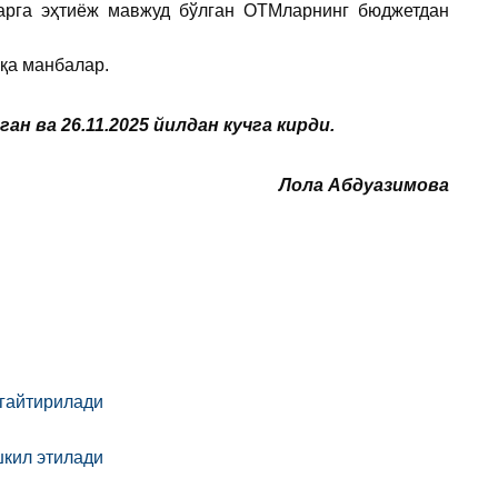
ларга эҳтиёж мавжуд бўлган ОТМларнинг бюджетдан
шқа манбалар.
 ва 26.11.2025 йилдан кучга кирди.
Лола Абдуазимова
гайтирилади
шкил этилади