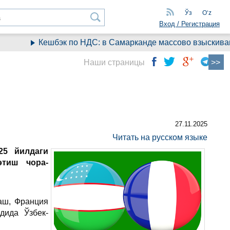
Ўз
Oʻz
Вход / Регистрация
Кешбэк по НДС: в Самарканде массово взыскивают д
Наши страницы
27.11.2025
Читать на русском языке
25 йилдаги
этиш чора-
аш, Франция
дида Ўзбек-