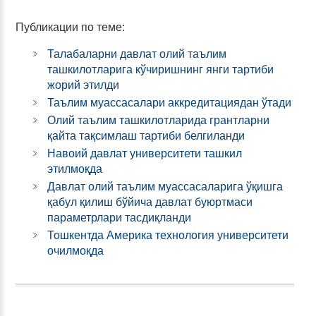
Публикации по теме:
Талабаларни давлат олий таълим
ташкилотларига кўчиришнинг янги тартиби
жорий этилди
Таълим муассасалари аккредитациядан ўтади
Олий таълим ташкилотларида грантларни
қайта тақсимлаш тартиби белгиланди
Навоий давлат университети ташкил
этилмоқда
Давлат олий таълим муассасаларига ўқишга
қабул қилиш бўйича давлат буюртмаси
параметрлари тасдиқланди
Тошкентда Америка технология университети
очилмоқда