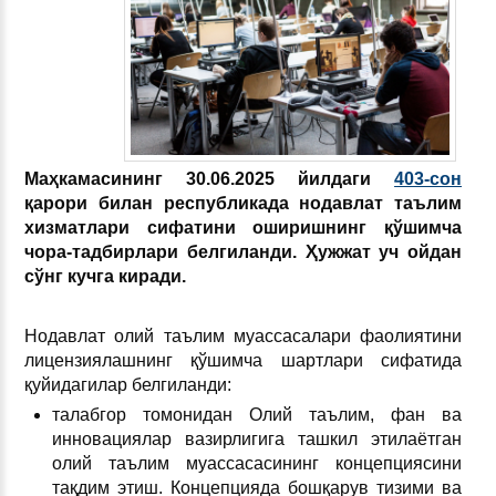
Маҳкамасининг
30.06.2025 йилдаги
403-сон
қарори билан республикада нодавлат таълим
хизматлари сифатини ошириш
нинг қўшимча
чора-тадбирлар
и белгиланди. Ҳужжат уч ойдан
сўнг кучга киради.
Нодавлат олий таълим муассасалари фаолиятини
лицензиялашнинг қўшимча шартлари сифатида
қуйидагилар белгиланди:
талабгор томонидан Олий таълим, фан ва
инновациялар вазирлигига ташкил этилаётган
олий таълим муассасасининг концепциясини
тақдим этиш. Концепцияда бошқарув тизими ва