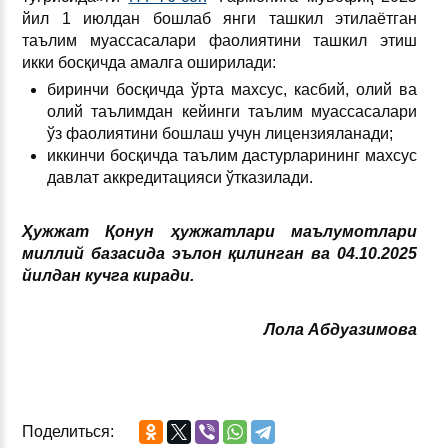
йил 1 июлдан бошлаб янги ташкил этилаётган
таълим муассасалари фаолиятини ташкил этиш
икки босқичда амалга оширилади:
биринчи босқичда ўрта махсус, касбий, олий ва
олий таълимдан кейинги таълим муассасалари
ўз фаолиятини бошлаш учун лицензияланади;
иккинчи босқичда таълим дастурларининг махсус
давлат аккредитацияси ўтказилади.
Ҳужжат Қонун ҳужжатлари маълумотлари
миллий базасида эълон
қилинган ва
04.10.2025
йил
дан кучга киради.
Лола Абдуазимова
Поделиться: