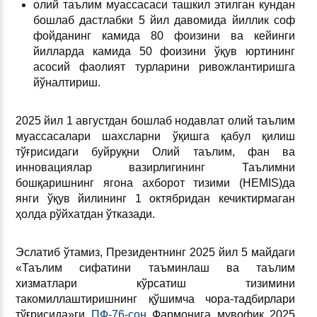
олий таълим муассасаси ташкил этилган кундан
бошлаб дастлабки 5 йил давомида йиллик соф
фойданинг камида 80 фоизини ва кейинги
йилларда камида 50 фоизини ўқув юртининг
асосий фаолият турларини ривожлантиришга
йўналтириш.
2025 йил 1 августдан бошлаб нодавлат олий таълим
муассасалари шахсларни ўқишга қабул қилиш
тўғрисидаги буйруқни Олий таълим, фан ва
инновациялар вазирлигининг Таълимни
бошқаришнинг ягона ахборот тизими (НEMIS)да
янги ўқув йилининг 1 октябридан кечиктирмаган
ҳолда рўйхатдан ўтказади.
Эслатиб ўтамиз, Президентнинг 2025 йил 5 майдаги
«Таълим сифатини таъминлаш ва таълим
хизматлари кўрсатиш тизимини
такомиллаштиришнинг қўшимча чора-тадбирлари
тўғрисида»ги
ПФ-76-сон
Фармонига мувофиқ 2025