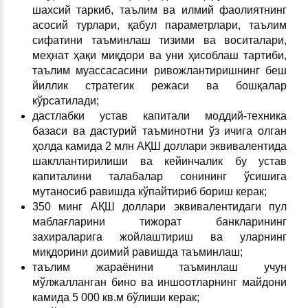
шахсий таркиб, таълим ва илмий фаолиятнинг
асосий турлари, қабул параметрлари, таълим
сифатини таъминлаш тизими ва воситалари,
меҳнат ҳақи миқдори ва уни ҳисоблаш тартиби,
таълим муассасасини ривожлантиришнинг беш
йиллик стратегик режаси ва бошқалар
кўрсатилади;
дастлабки устав капитали моддий-техника
базаси ва дастурий таъминотни ўз ичига олган
ҳолда камида 2 млн АҚШ доллари эквивалентида
шакллантирилиши ва кейинчалик бу устав
капиталини талабалар сонининг ўсишига
мутаносиб равишда кўпайтириб бориш керак;
350 минг АҚШ доллари эквивалентидаги пул
маблағларини тижорат банкларининг
захираларига жойлаштириш ва уларнинг
миқдорини доимий равишда таъминлаш;
таълим жараёнини таъминлаш учун
мўлжалланган бино ва иншоотларнинг майдони
камида 5 000 кв.м бўлиши керак;