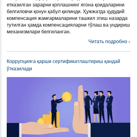
етказилган зарарни қоплашнинг ягона қоидаларини
белгиловчи қонун қабул қилинди. Ҳужжатда ҳудудий
компенсация жамғармаларини ташкил этиш назарда
тутилган ҳамда компенсацияларни тўлаш ва ундириш
механизмлари белгиланган.
Читать подробно
Коррупцияга қарши сертификатлаштириш қандай
ўтказилади