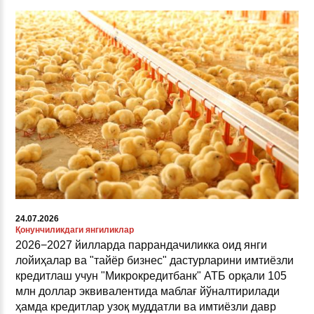
24.07.2026
Қонунчиликдаги янгиликлар
2026−2027 йилларда паррандачиликка оид янги
лойиҳалар ва "тайёр бизнес" дастурларини имтиёзли
кредитлаш учун "Микрокредитбанк" АТБ орқали 105
млн доллар эквивалентида маблағ йўналтирилади
ҳамда кредитлар узоқ муддатли ва имтиёзли давр