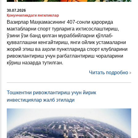
30.07.2026
Қонунчиликдаги янгиликлар
Вазирлар Маҳкамасининг 407-сонли қарорида
мактабларни спорт турларига ихтисослаштириш,
ўзини ўзи банд қилган мураббийларни қўллаб-
қувватлашни кенгайтириш, янги ойлик устамаларни
жорий этиш ва аҳоли пунктларида спорт клубларини
ривожлантириш учун рағбатлантириш чораларини
кўриш назарда тутилган.
Читать подробно
Тошкентни ривожлантириш учун йирик
инвестициялар жалб этилади