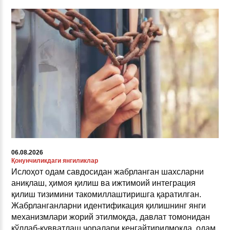
06.08.2026
Қонунчиликдаги янгиликлар
Ислоҳот одам савдосидан жабрланган шахсларни
аниқлаш, ҳимоя қилиш ва ижтимоий интеграция
қилиш тизимини такомиллаштиришга қаратилган.
Жабрланганларни идентификация қилишнинг янги
механизмлари жорий этилмоқда, давлат томонидан
қўллаб-қувватлаш чоралари кенгайтирилмоқда, одам