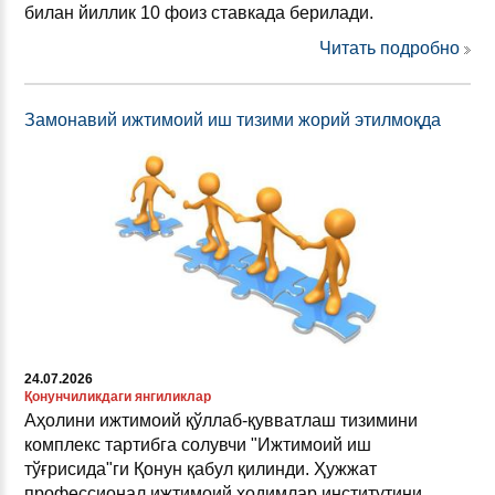
билан йиллик 10 фоиз ставкада берилади.
Читать подробно
Замонавий ижтимоий иш тизими жорий этилмоқда
24.07.2026
Қонунчиликдаги янгиликлар
Аҳолини ижтимоий қўллаб-қувватлаш тизимини
комплекс тартибга солувчи "Ижтимоий иш
тўғрисида"ги Қонун қабул қилинди. Ҳужжат
профессионал ижтимоий ходимлар институтини