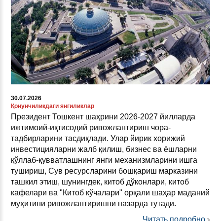
30.07.2026
Қонунчиликдаги янгиликлар
Президент Тошкент шаҳрини 2026-2027 йилларда
ижтимоий-иқтисодий ривожлантириш чора-
тадбирларини тасдиқлади. Улар йирик хорижий
инвестицияларни жалб қилиш, бизнес ва ёшларни
қўллаб-қувватлашнинг янги механизмларини ишга
тушириш, Сув ресурсларини бошқариш марказини
ташкил этиш, шунингдек, китоб дўконлари, китоб
кафелари ва "Китоб кўчалари" орқали шаҳар маданий
муҳитини ривожлантиришни назарда тутади.
Читать подробно