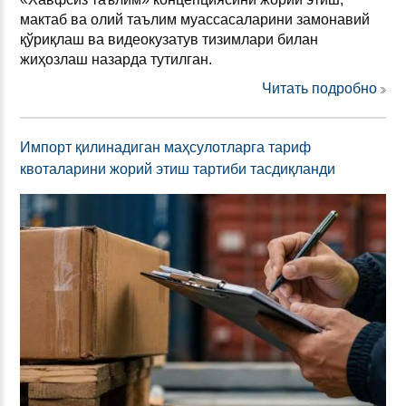
мактаб ва олий таълим муассасаларини замонавий
қўриқлаш ва видеокузатув тизимлари билан
жиҳозлаш назарда тутилган.
Читать подробно
Импорт қилинадиган маҳсулотларга тариф
квоталарини жорий этиш тартиби тасдиқланди