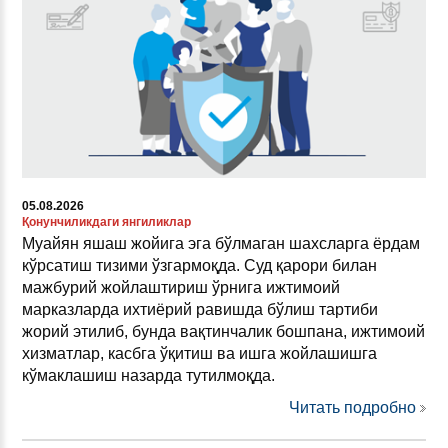
05.08.2026
Қонунчиликдаги янгиликлар
Муайян яшаш жойига эга бўлмаган шахсларга ёрдам
кўрсатиш тизими ўзгармоқда. Суд қарори билан
мажбурий жойлаштириш ўрнига ижтимоий
марказларда ихтиёрий равишда бўлиш тартиби
жорий этилиб, бунда вақтинчалик бошпана, ижтимоий
хизматлар, касбга ўқитиш ва ишга жойлашишга
кўмаклашиш назарда тутилмоқда.
Читать подробно