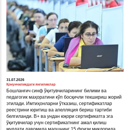
31.07.2026
Қонунчиликдаги янгиликлар
Бошланғич синф ўқитувчиларининг билими ва
педагогик маҳоратини кўп босқичли текшириш жорий
этилади. Имтиҳонларни ўтказиш, сертификатлар
реестрини юритиш ва апелляция бериш тартиби
белгиланди. B+ ва ундан юқори сертификатга эга
ўқитувчилар учун сертификатнинг амал қилиш
муддати давомида маошнинг 15 фоизи миқдорида