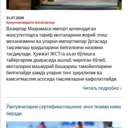
31.07.2026
Қонунчиликдаги янгиликлар
Вазирлар Маҳкамаси импорт қилинадиган
маҳсулотларга тариф квоталарини жорий этиш
механизмини ва уларни импортчилар ўртасида
тақсимлаш қоидаларини белгиловчи низомни
тасдиқлади. Ҳужжат ЖСТга аъзо бўлишга
тайёргарлик доирасида ишлаб чиқилган бўлиб,
квоталарни маъмурий бошқариш тамойилларини
белгилайди ҳамда уларни тенг ҳуқуқлилик ва
камситмаслик асосида тақсимлашни кафолатлайди.
Читать подробно
Ўқитувчиларни сертификатлашнинг янги тизими нима
беради