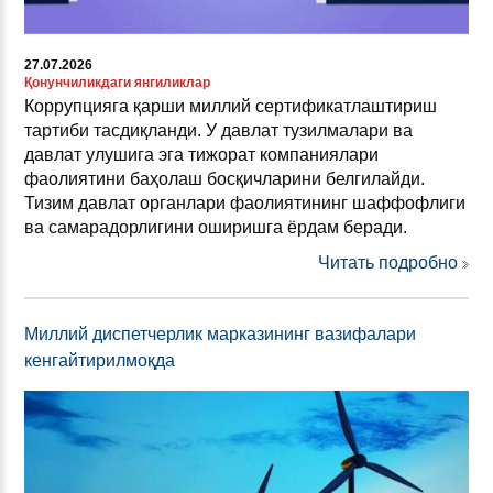
27.07.2026
Қонунчиликдаги янгиликлар
Коррупцияга қарши миллий сертификатлаштириш
тартиби тасдиқланди. У давлат тузилмалари ва
давлат улушига эга тижорат компаниялари
фаолиятини баҳолаш босқичларини белгилайди.
Тизим давлат органлари фаолиятининг шаффофлиги
ва самарадорлигини оширишга ёрдам беради.
Читать подробно
Миллий диспетчерлик марказининг вазифалари
кенгайтирилмоқда