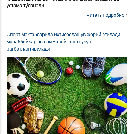
устама тўланади.
Читать подробно
Спорт мактабларида ихтисослашув жорий этилади,
мураббийлар эса оммавий спорт учун
рағбатлантирилади