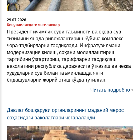
29.07.2026
Қонунчиликдаги янгиликлар
Президент ичимлик суви таъминоти ва оқова сув
тизимини янада ривожлантириш бўйича комплекс
чора-тадбирларни тасдиқлади. Инфратузилмани
модернизация қилиш, соҳани молиялаштириш
тартибини ўзгартириш, тарифларни тасдиқлаш
ваколатини республика даражасига ўтказиш ва чекка
ҳудудларни сув билан таъминлашда янги
ёндашувларни жорий этиш кўзда тутилган.
Читать подробно
Давлат бошқаруви органларининг маданий мерос
соҳасидаги ваколатлари чегараланди