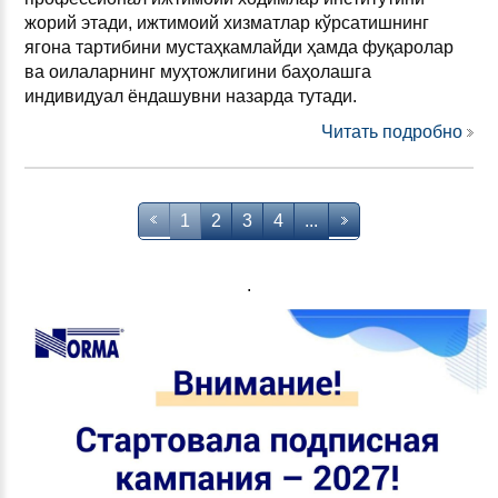
жорий этади, ижтимоий хизматлар кўрсатишнинг
ягона тартибини мустаҳкамлайди ҳамда фуқаролар
ва оилаларнинг муҳтожлигини баҳолашга
индивидуал ёндашувни назарда тутади.
Читать подробно
1
2
3
4
...
.