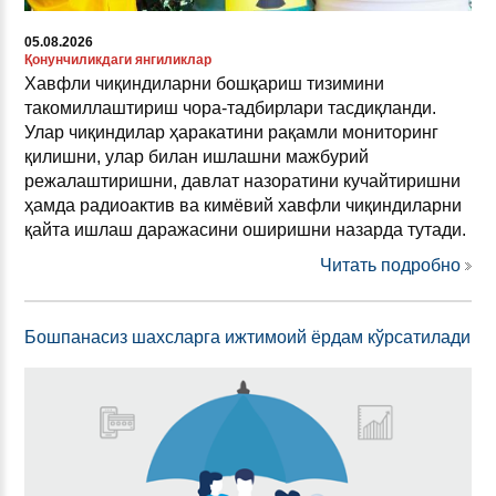
05.08.2026
Қонунчиликдаги янгиликлар
Хавфли чиқиндиларни бошқариш тизимини
такомиллаштириш чора-тадбирлари тасдиқланди.
Улар чиқиндилар ҳаракатини рақамли мониторинг
қилишни, улар билан ишлашни мажбурий
режалаштиришни, давлат назоратини кучайтиришни
ҳамда радиоактив ва кимёвий хавфли чиқиндиларни
қайта ишлаш даражасини оширишни назарда тутади.
Читать подробно
Бошпанасиз шахсларга ижтимоий ёрдам кўрсатилади