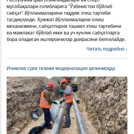
мусобақалари ғолибларига "Ўзбекистон бўйлаб
саёҳат" йўлланмаларини тақдим этиш тартиби
тасдиқланди. Ҳужжат йўлланмаларни олиш
механизмини, саёҳатларни ташкил этиш тартибини
ва мамлакат бўйлаб икки ва уч кунлик саёҳатларга
бора оладиган иштирокчилар доирасини белгилайди.
Читать подробно
Ичимлик суви тизими модернизация қилинмоқда