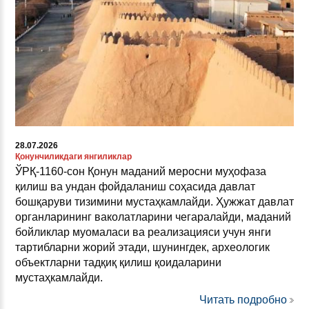
28.07.2026
Қонунчиликдаги янгиликлар
ЎРҚ-1160-сон Қонун маданий меросни муҳофаза
қилиш ва ундан фойдаланиш соҳасида давлат
бошқаруви тизимини мустаҳкамлайди. Ҳужжат давлат
органларининг ваколатларини чегаралайди, маданий
бойликлар муомаласи ва реализацияси учун янги
тартибларни жорий этади, шунингдек, археологик
объектларни тадқиқ қилиш қоидаларини
мустаҳкамлайди.
Читать подробно