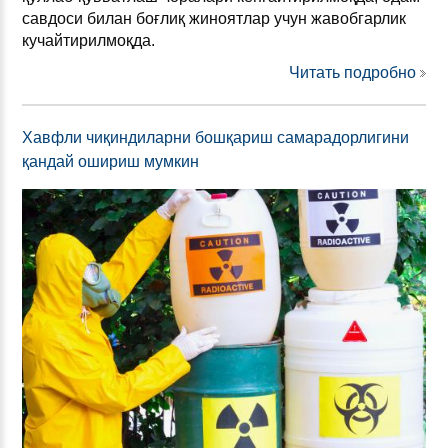
савдоси билан боғлиқ жиноятлар учун жавобгарлик
кучайтирилмоқда.
Читать подробно
Хавфли чиқиндиларни бошқариш самарадорлигини
қандай ошириш мумкин