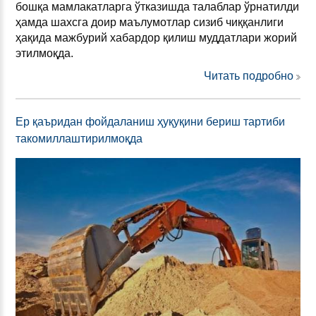
бошқа мамлакатларга ўтказишда талаблар ўрнатилди
ҳамда шахсга доир маълумотлар сизиб чиққанлиги
ҳақида мажбурий хабардор қилиш муддатлари жорий
этилмоқда.
Читать подробно
Ер қаъридан фойдаланиш ҳуқуқини бериш тартиби
такомиллаштирилмоқда