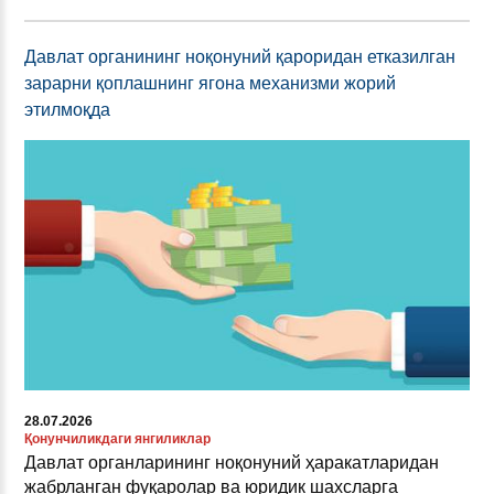
Давлат органининг ноқонуний қароридан етказилган
зарарни қоплашнинг ягона механизми жорий
этилмоқда
28.07.2026
Қонунчиликдаги янгиликлар
Давлат органларининг ноқонуний ҳаракатларидан
жабрланган фуқаролар ва юридик шахсларга