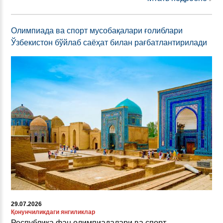
Олимпиада ва спорт мусобақалари ғолиблари
Ўзбекистон бўйлаб саёҳат билан рағбатлантирилади
29.07.2026
Қонунчиликдаги янгиликлар
Республика фан олимпиадалари ва спорт