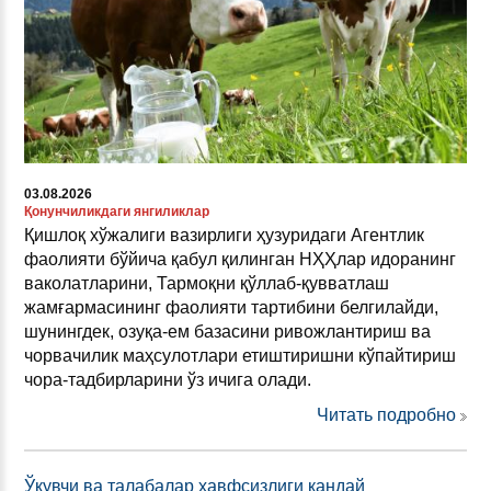
03.08.2026
Қонунчиликдаги янгиликлар
Қишлоқ хўжалиги вазирлиги ҳузуридаги Агентлик
фаолияти бўйича қабул қилинган НҲҲлар идоранинг
ваколатларини, Тармоқни қўллаб-қувватлаш
жамғармасининг фаолияти тартибини белгилайди,
шунингдек, озуқа-ем базасини ривожлантириш ва
чорвачилик маҳсулотлари етиштиришни кўпайтириш
чора-тадбирларини ўз ичига олади.
Читать подробно
Ўқувчи ва талабалар хавфсизлиги қандай