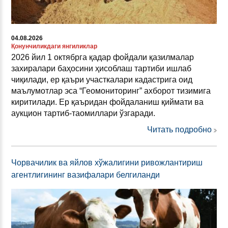
04.08.2026
Қонунчиликдаги янгиликлар
2026 йил 1 октябрга қадар фойдали қазилмалар
захиралари баҳосини ҳисоблаш тартиби ишлаб
чиқилади, ер қаъри участкалари кадастрига оид
маълумотлар эса “Геомониторинг” ахборот тизимига
киритилади. Ер қаъридан фойдаланиш қиймати ва
аукцион тартиб-таомиллари ўзгаради.
Читать подробно
Чорвачилик ва яйлов хўжалигини ривожлантириш
агентлигининг вазифалари белгиланди