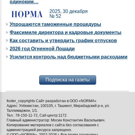
одиноким…
2025, 30 декабря
№ 52
Упрощаются таможенные процедуры
Факсимиле директора и кадровые документы
Как составить и утвердить график отпусков
2026 год Огненной Лошади
Усилится контроль над бюджетными расходами
Подписка на газеты
footer_copyrights Сайт разработан в ООО «NORMA»
Адрес: Узбекистан, 100105, г. Ташкент, Мирабадский р-н, ул.
Таллимаржон, 1/1.
Тел.: 78-150-11-72, Call-центр:1172.
Главный администратор: Мосин Константин Васильевич.
Копирование материалов с сайта без согласования с
администрацией ресурса запрещено.
© ООО «NORMA», 2007-2026 г. Все права защищены.