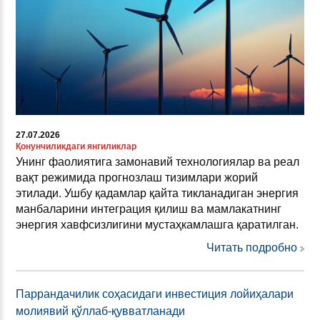
27.07.2026
Қонунчиликдаги янгиликлар
Унинг фаолиятига замонавий технологиялар ва реал
вақт режимида прогнозлаш тизимлари жорий
этилади. Ушбу қадамлар қайта тикланадиган энергия
манбаларини интеграция қилиш ва мамлакатнинг
энергия хавфсизлигини мустаҳкамлашга қаратилган.
Читать подробно
Паррандачилик соҳасидаги инвестиция лойиҳалари
молиявий қўллаб-қувватланади