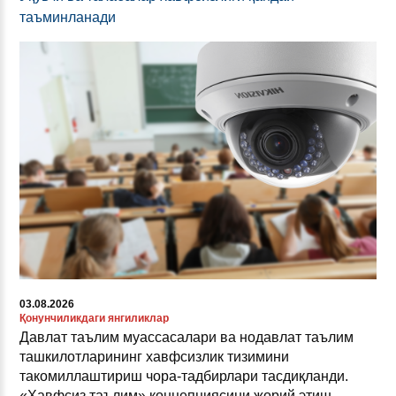
таъминланади
03.08.2026
Қонунчиликдаги янгиликлар
Давлат таълим муассасалари ва нодавлат таълим
ташкилотларининг хавфсизлик тизимини
такомиллаштириш чора-тадбирлари тасдиқланди.
«Хавфсиз таълим» концепциясини жорий этиш,