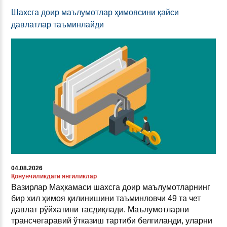
Шахсга доир маълумотлар ҳимоясини қайси
давлатлар таъминлайди
04.08.2026
Қонунчиликдаги янгиликлар
Вазирлар Маҳкамаси шахсга доир маълумотларнинг
бир хил ҳимоя қилинишини таъминловчи 49 та чет
давлат рўйхатини тасдиқлади. Маълумотларни
трансчегаравий ўтказиш тартиби белгиланди, уларни