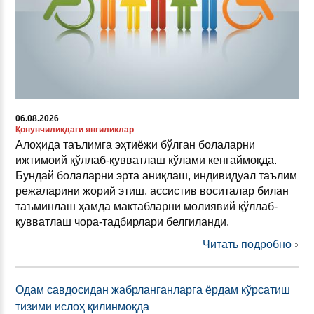
06.08.2026
Қонунчиликдаги янгиликлар
Алоҳида таълимга эҳтиёжи бўлган болаларни
ижтимоий қўллаб-қувватлаш кўлами кенгаймоқда.
Бундай болаларни эрта аниқлаш, индивидуал таълим
режаларини жорий этиш, ассистив воситалар билан
таъминлаш ҳамда мактабларни молиявий қўллаб-
қувватлаш чора-тадбирлари белгиланди.
Читать подробно
Одам савдосидан жабрланганларга ёрдам кўрсатиш
тизими ислоҳ қилинмоқда