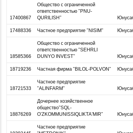
Общество с ограниченной
ответственностью "PNU-
17400867
QURILISH"
Юнуса
17488336
Частное предприятие "NISIM"
Юнуса
Общество с ограниченной
ответственностью "SEHRLI
18585366
DUNYO INVEST"
Юнуса
18719236
Частная фирма "BILOL-POLVON"
Юнуса
Частное предприятие
18721533
"ALINFARM"
Юнуса
Дочернее хозяйственное
общество"SQL-
18876269
O'ZKOMMUNISSIQLIKTA'MIR"
Юнуса
Частное предприятие