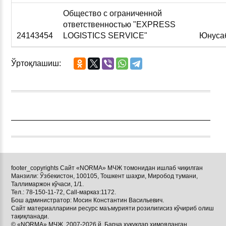
Общество с ограниченной
ответственностью "EXPRESS
24143454
LOGISTICS SERVICE"
Юнуса
Ўртоқлашиш:
footer_copyrights Сайт «NORMA» МЧЖ томонидан ишлаб чиқилган
Манзили: Ўзбекистон, 100105, Тошкент шаҳри, Миробод тумани,
Таллимаржон кўчаси, 1/1.
Тел.: 78-150-11-72, Call-марказ:1172.
Бош администратор: Мосин Константин Васильевич.
Сайт материалларини ресурс маъмурияти розилигисиз кўчириб олиш
тақиқланади.
© «NORMA» МЧЖ, 2007-2026 й. Барча ҳуқуқлар ҳимояланган.