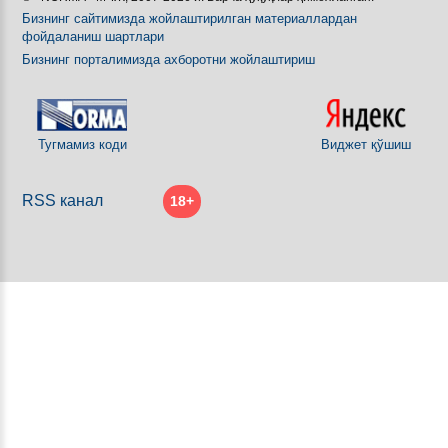
Бизнинг сайтимизда жойлаштирилган материаллардан
фойдаланиш шартлари
Бизнинг порталимизда ахборотни жойлаштириш
Тугмамиз коди
Виджет қўшиш
RSS канал
18+