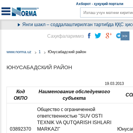
Aхборот - ҳуқуқий
портали
Янги шакл – соддалаштирилган тартибда ҚҚС ҳисоб-ки
Саҳифаларимиз
www.norma.uz
1
Юнусабадский район
ЮНУСАБАДСКИЙ РАЙОН
19.03.2013
Код
Наименование обследуемого
СО
ОКПО
субъекта
Общество с ограниченной
ответственностью "SUV OSTI
TEXNIK VA QUTQARISH ISHLARI
03892370
MARKAZI"
Юнуса