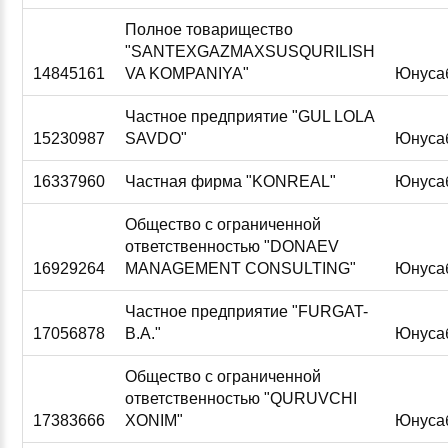
Полное товарищество
"SANTEXGAZMAXSUSQURILISH
14845161
VA KOMPANIYA"
Юнуса
Частное предприятие "GUL LOLA
15230987
SAVDO"
Юнуса
16337960
Частная фирма "KONREAL"
Юнуса
Общество с ограниченной
ответственностью "DONAEV
16929264
MANAGEMENT CONSULTING"
Юнуса
Частное предприятие "FURGAT-
17056878
B.А."
Юнуса
Общество с ограниченной
ответственностью "QURUVCHI
17383666
XONIM"
Юнуса