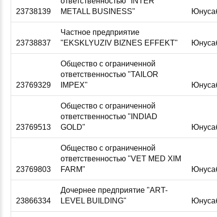
ответственностью "INTER
23738139
METALL BUSINESS"
Юнуса
Частное предприятие
23738837
"EKSKLYUZIV BIZNES EFFEKT"
Юнуса
Общество с ограниченной
ответственностью "TAILOR
23769329
IMPEX"
Юнуса
Общество с ограниченной
ответственностью "INDIAD
23769513
GOLD"
Юнуса
Общество с ограниченной
ответственностью "VET MED XIM
23769803
FARM"
Юнуса
Дочернее предприятие "ART-
23866334
LEVEL BUILDING"
Юнуса