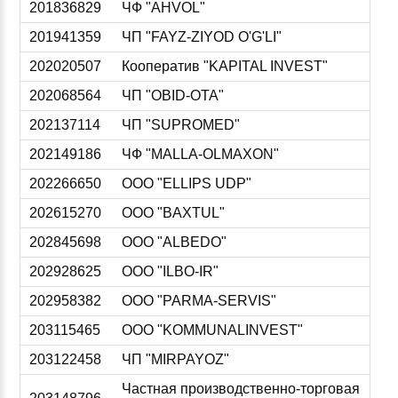
201836829
ЧФ "AHVOL"
201941359
ЧП "FAYZ-ZIYOD O'G'LI"
202020507
Кооператив "KAPITAL INVEST"
202068564
ЧП "OBID-OTA"
202137114
ЧП "SUPROMED"
202149186
ЧФ "MALLA-OLMAXON"
202266650
ООО "ELLIPS UDP"
202615270
ООО "BAXTUL"
202845698
ООО "ALBEDO"
202928625
ООО "ILBO-IR"
202958382
ООО "PARMA-SERVIS"
203115465
ООО "KOMMUNALINVEST"
203122458
ЧП "MIRPAYOZ"
Частная производственно-торговая