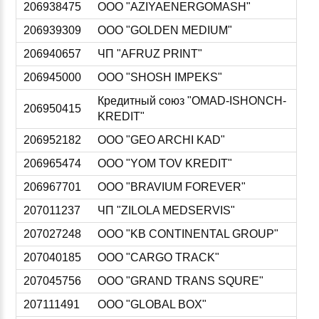
206938475
ООО "AZIYAENERGOMASH"
206939309
ООО "GOLDEN MEDIUM"
206940657
ЧП "AFRUZ PRINT"
206945000
ООО "SHOSH IMPEKS"
Кредитный союз "OMAD-ISHONCH-
206950415
KREDIT"
206952182
ООО "GEO ARCHI KAD"
206965474
ООО "YOM TOV KREDIT"
206967701
ООО "BRAVIUM FOREVER"
207011237
ЧП "ZILOLA MEDSERVIS"
207027248
ООО "KB CONTINENTAL GROUP"
207040185
ООО "CARGO TRACK"
207045756
ООО "GRAND TRANS SQURE"
207111491
ООО "GLOBAL BOX"