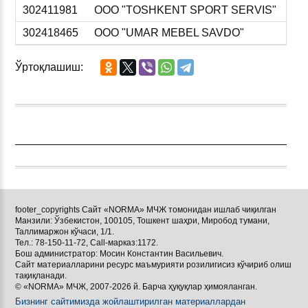
302411981
ООО "TOSHKENT SPORT SERVIS"
302418465
ООО "UMAR MEBEL SAVDO"
Ўртоқлашиш:
footer_copyrights Сайт «NORMA» МЧЖ томонидан ишлаб чиқилган
Манзили: Ўзбекистон, 100105, Тошкент шаҳри, Миробод тумани,
Таллимаржон кўчаси, 1/1.
Тел.: 78-150-11-72, Call-марказ:1172.
Бош администратор: Мосин Константин Васильевич.
Сайт материалларини ресурс маъмурияти розилигисиз кўчириб олиш
тақиқланади.
© «NORMA» МЧЖ, 2007-2026 й. Барча ҳуқуқлар ҳимояланган.
Бизнинг сайтимизда жойлаштирилган материаллардан