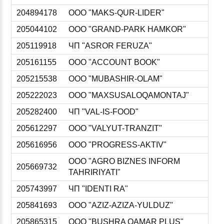
204894178
ООО "MAKS-QUR-LIDER"
205044102
ООО "GRAND-PARK HAMKOR"
205119918
ЧП "ASROR FERUZA"
205161155
ООО "ACCOUNT BOOK"
205215538
ООО "MUBASHIR-OLAM"
205222023
ООО "MAXSUSALOQAMONTAJ"
205282400
ЧП "VAL-IS-FOOD"
205612297
ООО "VALYUT-TRANZIT"
205616956
ООО "PROGRESS-AKTIV"
ООО "AGRO BIZNES INFORM
205669732
TAHRIRIYATI"
205743997
ЧП "IDENTI RA"
205841693
ООО "AZIZ-AZIZA-YULDUZ"
205865315
ООО "BUSHRA QAMAR PLUS"