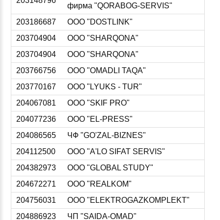
203148796
фирма "QORABOG-SERVIS"
203186687
ООО "DOSTLINK"
203704904
ООО "SHARQONA"
203704904
ООО "SHARQONA"
203766756
ООО "OMADLI TAQA"
203770167
ООО "LYUKS - TUR"
204067081
ООО "SKIF PRO"
204077236
ООО "EL-PRESS"
204086565
ЧФ "GO'ZAL-BIZNES"
204112500
ООО "A'LO SIFAT SERVIS"
204382973
ООО "GLOBAL STUDY"
204672271
ООО "REALKOM"
204756031
ООО "ELEKTROGAZKOMPLEKT"
204886923
ЧП "SAIDA-OMAD"