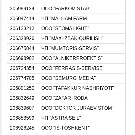
205999124
ООО "FARKOM STAB"
206047414
ЧП "MALHAM FARM"
206133212
ООО "STOMA LIGHT"
206328926
ЧП "MAX-IZBAK-QURILISH"
206675844
ЧП "MUMTORIS-SERVIS"
206698902
ООО "ALNIKERPROEKTIS"
206724354
ООО "FERRASIS-SERVISE"
206774705
ООО "SEMURG' MEDIA"
206801250
ООО "TAFAKKUR NASHRIYOTI"
206832649
ООО "ZAFAR IRODA"
206839607
ООО "DOKTOR JURAEV STOM"
206853599
ЧП "ASTRA SEIL"
206926245
ООО "IS-TOSHKENT"