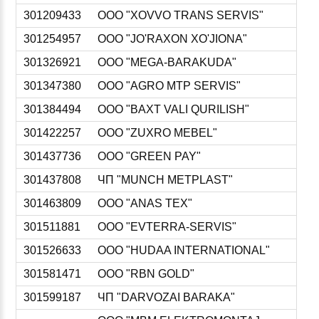
301209433
ООО "XOVVO TRANS SERVIS"
301254957
ООО "JO'RAXON XO'JIONA"
301326921
ООО "MEGA-BARAKUDA"
301347380
ООО "AGRO MTP SERVIS"
301384494
ООО "BAXT VALI QURILISH"
301422257
ООО "ZUXRO MEBEL"
301437736
ООО "GREEN PAY"
301437808
ЧП "MUNCH METPLAST"
301463809
ООО "ANAS TEX"
301511881
ООО "EVTERRA-SERVIS"
301526633
ООО "HUDAA INTERNATIONAL"
301581471
ООО "RBN GOLD"
301599187
ЧП "DARVOZAI BARAKA"