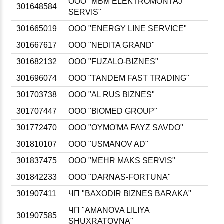
ООО "MBM ELEKTROMONTAJ
301648584
SERVIS"
301665019
ООО "ENERGY LINE SERVICE"
301667617
ООО "NEDITA GRAND"
301682132
ООО "FUZALO-BIZNES"
301696074
ООО "TANDEM FAST TRADING"
301703738
ООО "AL RUS BIZNES"
301707447
ООО "BIOMED GROUP"
301772470
ООО "OYMO'MA FAYZ SAVDO"
301810107
ООО "USMANOV AD"
301837475
ООО "MEHR MAKS SERVIS"
301842233
ООО "DARNAS-FORTUNA"
301907411
ЧП "BAXODIR BIZNES BARAKA"
ЧП "AMANOVA LILIYA
301907585
SHUXRATOVNA"