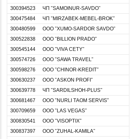
300394523
ЧП "SAMOINUR-SAVDO"
300475484
ЧП "MIRZABEK-MEBEL-BROK"
300480599
ООО "XUMO-SARDOR SAVDO"
300522838
ООО "BILLION PRADO"
300545144
ООО "VIVA CETY"
300574726
ООО "SAWA TRAVEL"
300598276
ООО "CHINOR-KREDIT"
300630237
ООО "ASKON PROFI"
300639778
ЧП "SARDILSHOH-PLUS"
300681467
ООО "NURLI TAOM SERVIS"
300709659
ООО "LAS VEGAS"
300830541
ООО "VISOPTIX"
300837397
ООО "ZUHAL-KAMILA"