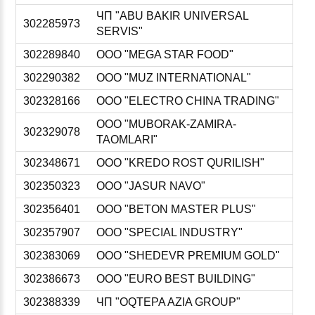
ЧП "ABU BAKIR UNIVERSAL
302285973
SERVIS"
302289840
ООО "MEGA STAR FOOD"
302290382
ООО "MUZ INTERNATIONAL"
302328166
ООО "ELECTRO CHINA TRADING"
ООО "MUBORAK-ZAMIRA-
302329078
TAOMLARI"
302348671
ООО "KREDO ROST QURILISH"
302350323
ООО "JASUR NAVO"
302356401
ООО "BETON MASTER PLUS"
302357907
ООО "SPECIAL INDUSTRY"
302383069
ООО "SHEDEVR PREMIUM GOLD"
302386673
ООО "EURO BEST BUILDING"
302388339
ЧП "OQTEPA AZIA GROUP"