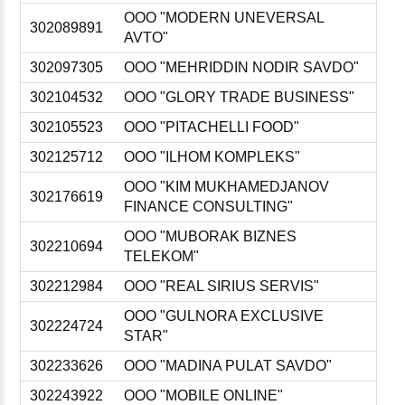
ООО "MODERN UNEVERSAL
302089891
AVTO"
302097305
ООО "MEHRIDDIN NODIR SAVDO"
302104532
ООО "GLORY TRADE BUSINESS"
302105523
ООО "PITACHELLI FOOD"
302125712
ООО "ILHOM KOMPLEKS"
ООО "KIM MUKHAMEDJANOV
302176619
FINANCE CONSULTING"
ООО "MUBORAK BIZNES
302210694
TELEKOM"
302212984
ООО "REAL SIRIUS SERVIS"
ООО "GULNORA EXCLUSIVE
302224724
STAR"
302233626
ООО "MADINA PULAT SAVDO"
302243922
ООО "MOBILE ONLINE"