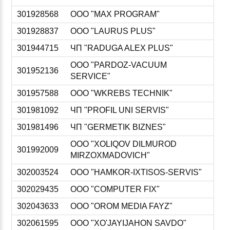
301928568
ООО "MAX PROGRAM"
301928837
ООО "LAURUS PLUS"
301944715
ЧП "RADUGA ALEX PLUS"
ООО "PARDOZ-VACUUM
301952136
SERVICE"
301957588
ООО "WKREBS TECHNIK"
301981092
ЧП "PROFIL UNI SERVIS"
301981496
ЧП "GERMETIK BIZNES"
ООО "XOLIQOV DILMUROD
301992009
MIRZOXMADOVICH"
302003524
ООО "HAMKOR-IXTISOS-SERVIS"
302029435
ООО "COMPUTER FIX"
302043633
ООО "OROM MEDIA FAYZ"
302061595
ООО "XO'JAYIJAHON SAVDO"