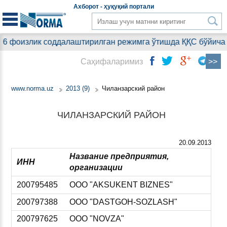
Aхборот - ҳуқуқий
портали
фоизлик соддалаштирилган режимга ўтишда ҚҚС бўйича сал
Саҳифаларимиз
www.norma.uz
2013 (9)
Чиланзарский район
ЧИЛАНЗАРСКИЙ РАЙОН
20.09.2013
Название предприятия,
ИНН
организации
200795485
ООО "AKSUKENT BIZNES"
200797388
ООО "DASTGOH-SOZLASH"
200797625
ООО "NOVZA"