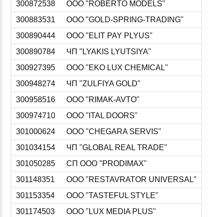
300872538
ООО "ROBERTO MODELS"
300883531
ООО "GOLD-SPRING-TRADING"
300890444
ООО "ELIT PAY PLYUS"
300890784
ЧП "LYAKIS LYUTSIYA"
300927395
ООО "EKO LUX CHEMICAL"
300948274
ЧП "ZULFIYA GOLD"
300958516
ООО "RIMAK-AVTO"
300974710
ООО "ITAL DOORS"
301000624
ООО "CHEGARA SERVIS"
301034154
ЧП "GLOBAL REAL TRADE"
301050285
СП ООО "PRODIMAX"
301148351
ООО "RESTAVRATOR UNIVERSAL"
301153354
ООО "TASTEFUL STYLE"
301174503
ООО "LUX MEDIA PLUS"