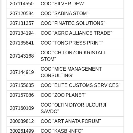
207114550
ООО "SILVER DEW"
207120584
ООО "SABINA STOM"
207131357
ООО "FINATEC SOLUTIONS"
207134194
ООО "AGRO ALLIANCE TRADE"
207135841
ООО "TONG PRESS PRINT"
ООО "CHILONZOR KRISTALL
207143168
STOM"
ООО "MICE MANAGEMENT
207144919
CONSULTING"
207155635
ООО "ELITE CUSTOMS SERVICES"
207157086
ООО "ZOO PLANET"
ООО "OLTIN DIYOR ULGURJI
207160109
SAVDO"
300039812
ООО "ART ANATA FORUM"
300261499
ООО "KASBI-INFO"