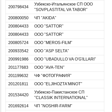
Узбекско-Итальянское СП ООО
200798434
"SOVPLASTITAL VA TABOR"
200800050
ЧП "AKIDA"
200804433
ООО "SATTOR"
200804433
ООО "SATTOR"
200805724
ООО "MEROS-FILM"
200933542
ООО "ASP SELTA"
200991986
ООО "UBADULLO VA O'G'ILLARI"
201177683
ООО "AVA-TEN"
201199632
ЧФ "ФОТОГРАФИЯ"
201201811
ООО "ELJIHOZTA'MINOT"
Узбекско-Пакистанское СП
201534420
"CLASSIK INTERNATIONAL"
201692614
ЧП "NOSHIR-FARM"