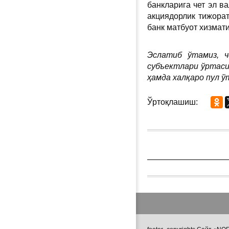
банкларига чет эл в
акциядорлик тижора
банк матбуот хизмат
Эслатиб ўтамиз, 
субъектлари ўртаси
ҳамда халқаро пул 
Ўртоқлашиш: