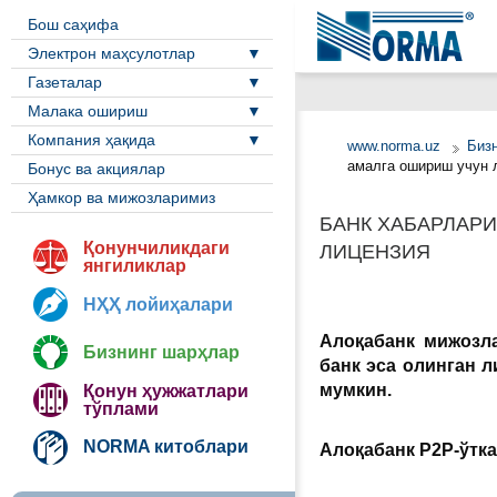
Бош саҳифа
Электрон маҳсулотлар
Газеталар
Малака ошириш
Компания ҳақида
www.norma.uz
Биз
амалга ошириш учун 
Бонус ва акциялар
Ҳамкор ва мижозларимиз
БАНК ХАБАРЛАРИ
Қонунчиликдаги
ЛИЦЕНЗИЯ
янгиликлар
НҲҲ лойиҳалари
Алоқабанк мижозла
Бизнинг шарҳлар
банк эса олинган 
мумкин.
Қонун ҳужжатлари
тўплами
NORMA китоблари
Алоқабанк P2P-ўтк