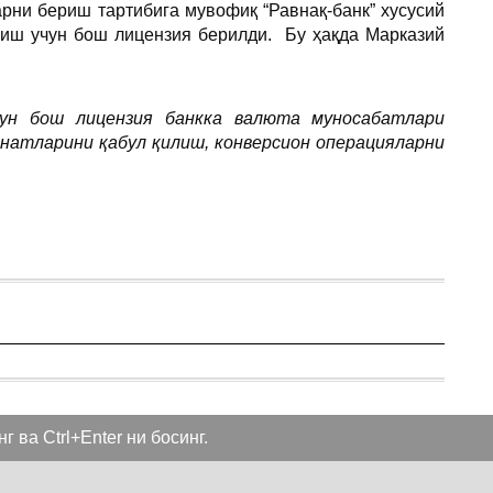
рни бериш тартибига мувофиқ “Равнақ-банк” хусусий
риш учун бош лицензия берилди. Бу ҳақда Марказий
ун бош лицензия банкка валюта муносабатлари
натларини қабул қилиш, конверсион операцияларни
 ва Ctrl+Enter ни босинг.