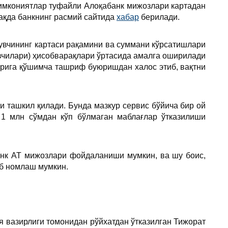
 имкониятлар туфайли Алоқабанк мижозлари картадан
ақда банкнинг расмий сайтида
хабар
берилади.
увчининг картаси рақамини ва суммани кўрсатишлари
вчилари) ҳисобварақлари ўртасида амалга оширилади
рига қўшимча ташриф буюришдан халос этиб, вақтни
 ташкил қилади. Бунда мазкур сервис бўйича бир ой
 1 млн сўмдан кўп бўлмаган маблағлар ўтказилиши
анк АТ мижозлари фойдаланиши мумкин, ва шу боис,
еб номлаш мумкин.
я вазирлиги томонидан рўйхатдан ўтказилган Тижорат