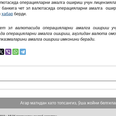
алютасида операцияларни амалга ошириш учун лицензияла
т банкига чет эл валютасида операцияларни амалга оши
и
хабар
берди.
чет эл валютасида операцияларни амалга ошириш уч
да операцияларни амалга ошириш, аҳолидан валюта омо
ўтказмаларини амалга ошириш имконини беради.
Агар матндан хато топсангиз, ўша жойни белгиланг