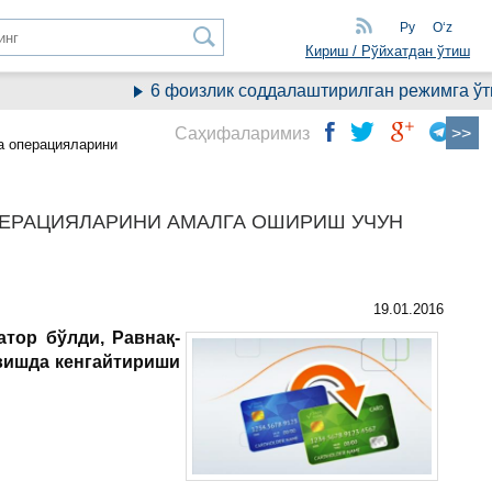
Ру
Oʻz
Кириш / Рўйхатдан ўтиш
6 фоизлик соддалаштирилган режимга ўтиш
Саҳифаларимиз
та операцияларини
ОПЕРАЦИЯЛАРИНИ АМАЛГА ОШИРИШ УЧУН
19.01.2016
атор бўлди, Равнақ-
авишда кенгайтириши