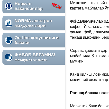
Мижознинг шахсий ка
Нормал
вакансиялар
картага маблағлар ў
NORMA электрон
Фойдаланувчилар одд
маҳсулотлари
кифоя. Ўтказмалар ж
ҳамда фойдаланувчи
On-line қонунчилиги
тежаш имконини бер
базаси
Сервис қиймати ҳар 
ЖАВОБ БЕРАМИЗ!
мобайнида ўтказмал
Маълумот хизмати
мумкин.
Қайд қилиш лозимки
молиявий хизматлар 
Равнақ-банкка вал
Марказий банк бошқа