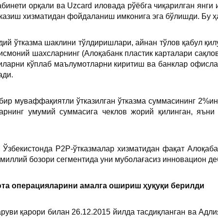
бинети орқали ва Uzcard иловада рўёбга чиқарилган янги
тказиш хизматидан фойдаланиш имконига эга бўлишди. Бу ҳ
ий ўтказма шаклини тўлдиришлари, айнан тўлов қабул қил
исмоний шахсларнинг (Алоқабанк пластик карталари сақло
ларни кўплаб маълумотларни киритиш ва банклар офисла
ади.
бир муваффақиятли ўтказилган ўтказма суммасининг 2%ини
арнинг умумий суммасига чеклов жорий қилинган, яъни
, Ўзбекистонда P2P-ўтказмалар хизматидан фақат Алоқаб
миллий бозори сегментида уни муболағасиз инновацион д
юта операцияларини амалга ошириш ҳуқуқи берилди
руви қарори билан 26.12.2015 йилда тасдиқланган ва Адли