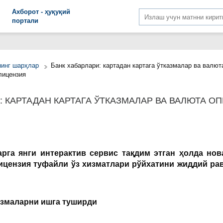
Aхборот - ҳуқуқий
портали
нинг шарҳлар
Банк хабарлари: картадан картага ўтказмалар ва валю
лицензия
: КАРТАДАН КАРТАГА ЎТКАЗМАЛАР ВА ВАЛЮТА 
рга янги интерактив сервис тақдим этган ҳолда нов
лицензия туфайли ўз хизматлари рўйхатини жиддий р
азмаларни ишга туширди