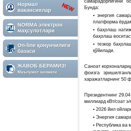
самарадорлигини б
Нормал
Бунда:
вакансиялар
• энергия сама
платформа ёрдам
NORMA электрон
• баҳолаш натиж
маҳсулотлари
баҳолаш воситас
• тезкор баҳола
On-line қонунчилиги
қўйилади.
базаси
ЖАВОБ БЕРАМИЗ!
Саноат корхоналарид
Маълумот хизмати
фоизга эришилганл
харажатларнинг 50 ф
Президентнинг 29.04
миллиард кВт/соат эл
• 2026 йил ойла
• Энергия самар
• Республика ва 