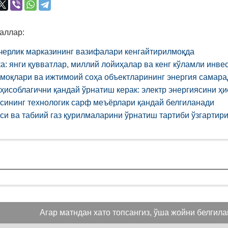
аллар:
черлик марказининг вазифалари кенгайтирилмоқда
а: янги қувватлар, миллий лойиҳалар ва кенг кўламли инве
рмоқлари ва ижтимоий соҳа объектларининг энергия самар
ҳисоблагични қандай ўрнатиш керак: электр энергиясини ҳ
ясининг технологик сарф меъёрлари қандай белгиланади
си ва табиий газ қурилмаларини ўрнатиш тартиби ўзгартир
Агар матндан хато топсангиз, ўша жойни белгиланг