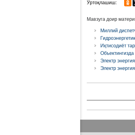
Ўртоқлашиш:
Мавзуга доир матери
Миллий диспет
Гидроэнергетик
Иқтисодиёт та
Объектингизда 
Электр энерги
Электр энергия