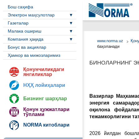
Бош саҳифа
Электрон маҳсулотлар
Газеталар
Малака ошириш
Компания ҳақида
www.norma.uz
Қон
баҳоланади
Бонус ва акциялар
Ҳамкор ва мижозларимиз
БИНОЛАРНИНГ Э
Қонунчиликдаги
янгиликлар
НҲҲ лойиҳалари
Вазирлар Маҳкамас
Бизнинг шарҳлар
энергия самарадо
Қонун ҳужжатлари
оқилона фойдала
тўплами
тежамкорлигини та
NORMA китоблари
2026 йилдан бошла