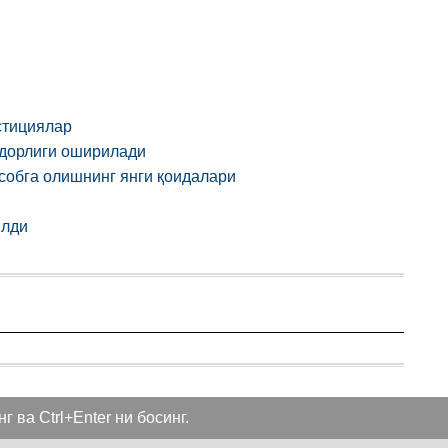
стициялар
адорлиги оширилади
исобга олишнинг янги қоидалари
илди
 ва Ctrl+Enter ни босинг.