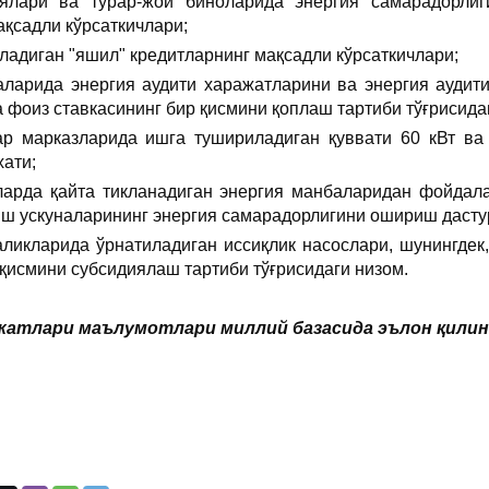
иялари ва турар-жой биноларида энергия самарадорли
ақсадли кўрсаткичлари;
ладиган "яшил" кредитларнинг мақсадли кўрсаткичлари;
аларида энергия аудити харажатларини ва энергия ауди
 фоиз ставкасининг бир қисмини қоплаш тартиби тўғрисида
ар марказларида ишга тушириладиган қуввати 60 кВт ва
хати;
ларда қайта тикланадиган энергия манбаларидан фойдал
иш ускуналарининг энергия самарадорлигини ошириш дасту
аликларида ўрнатиладиган иссиқлик насослари, шунингде
 қисмини субсидиялаш тартиби тўғрисидаги низом.
атлари маълумотлари миллий базасида эълон қилинган