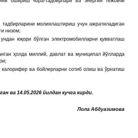
гини ошириш чора-тадбирлари ва энергия тежовчи
ти тадбирларини молиялаштириш учун ажратиладиган
ги низом;
 ундан юқори бўлган электромобилларни қувватлаш
анган ҳолда миллий, давлат ва муниципал йўлларда
ри;
к, калорифер ва бойлерларни сотиб олиш ва ўрнатиш
 ва 14.05.2026 йилдан кучга кирди.
Лола Абдуазимова