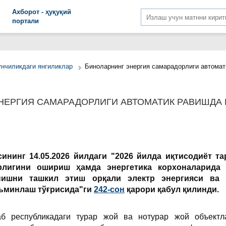
Aхборот - ҳуқуқий
портали
унчиликдаги янгиликлар
Биноларнинг энергия самарадорлиги автома
НЕРГИЯ САМАРАДОРЛИГИ АВТОМАТИК РАВИШДА
ининг 14.05.2026 йилдаги "2026 йилда иқтисодиёт т
рлигини ошириш ҳамда энергетика корхоналарида 
нишни ташкил этиш орқали электр энергияси ва 
ъминлаш тўғрисида"ги
242-сон
қарори қабул қилинди.
б республикадаги турар жой ва нотурар жой объектл