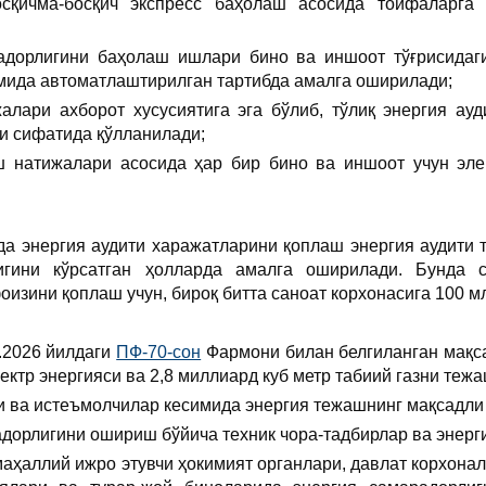
осқичма-босқич экспресс баҳолаш асосида тоифаларга 
радорлигини баҳолаш ишлари бино ва иншоот тўғрисидаг
ида автоматлаштирилган тартибда амалга оширилади;
алари ахборот хусусиятига эга бўлиб, тўлиқ энергия ау
и сифатида қўлланилади;
ш натижалари асосида ҳар бир бино ва иншоот учун эле
а энергия аудити харажатларини қоплаш энергия аудити т
игини кўрсатган ҳолларда амалга оширилади. Бунда с
оизини қоплаш учун, бироқ битта саноат корхонасига 100 
.2026 йилдаги
ПФ-70-сон
Фармони билан белгиланган мақса
ектр энергияси ва 2,8 миллиард куб метр табиий газни теж
ри ва истеъмолчилар кесимида энергия тежашнинг мақсадли
адорлигини ошириш бўйича техник чора-тадбирлар ва энерг
маҳаллий ижро этувчи ҳокимият органлари, давлат корхона