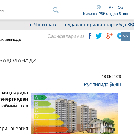
Ру
Oʻz
Кириш / Рўйхатдан ўтиш
Янги шакл – соддалаштирилган тартибда ҚҚС ҳ
Саҳифаларимиз
тик равишда
 БАҲОЛАНАДИ
18.05.2026
Рус тилида ўқиш
армоқларида
энергиядан
табиий газ
ари энергия