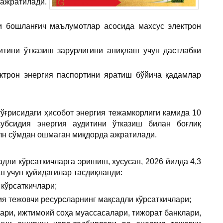
ажратилади.
и бошланғич маълумотлар асосида махсус электрон
дитини ўтказиш зарурлигини аниқлаш учун дастлабки
ктрон энергия паспортини яратиш бўйича қадамлар
ўғрисидаги ҳисобот энергия тежамкорлиги камида 10
убсидия энергия аудитини ўтказиш билан боғлиқ
млн сўмдан ошмаган миқдорда ажратилади.
дли кўрсаткичларга эришиш, хусусан, 2026 йилда 4,3
аш учун қуйидагилар тасдиқланди:
 кўрсаткичлари;
ия тежовчи ресурсларнинг мақсадли кўрсаткичлари;
лари, ижтимоий соҳа муассасалари, тижорат банклари,