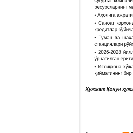
суғурта компан
ресурсларнинг м
• Аҳолига ажрати
• Саноат корхон
кредитлар бўйича
• Туман ва шаҳ
станциялари рўй
• 2026-2028 йил
ўрнатилган ёрит
• Иссиқхона хўж
қийматининг бир
Ҳужжат Қонун ҳужж